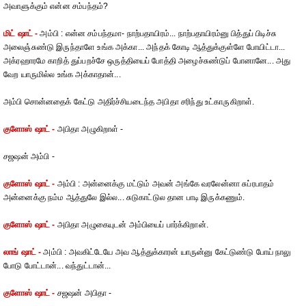
அவாளுக்கும் என்ன சம்பந்தம்?
மிட் ஷாட் -
அம்பி : என்ன சம்பந்தமா- நாற்பதாயிரம்... நாற்பதாயிரம்னு பித்துப் பிடிச்சு
அலைஞ்சுண்டு இருந்தாளே உங்க அக்கா... அந்தக் கோடி ஆத்துக்குள்ளே போயிட்டா...
அக்ரஹாரமே காறித் துப்பறச்சே ஒருத்தியைப் போத்தி அழைச்சுண்டுப் போனானே... அது
வேற யாருமில்ல உங்க அக்காதான்...
அம்பி சொன்னதைக் கேட்டு அதிர்ச்சியடைந்த அபிதா சரிந்து உட்காருகிறாள்.
குளோஸ் ஷாட் -
அபிதா அழுகிறாள் -
சஜஷன் அம்பி -
குளோஸ் ஷாட் -
அம்பி : அன்னைக்கு மட்டும் அவன் அங்கே வரலேன்னா சுப்ரபாதம்
அன்னைக்கு நம்ம ஆத்துலே இல்ல... சுடுகாட்டுல தான பாடி இருக்கணும்.
குளோஸ் ஷாட் -
அபிதா அழுகையுடன் அம்பியைப் பார்க்கிறான்.
லாங் ஷாட் -
அம்பி : அவகிட்டேயே அவ ஆத்துக்காரன் யாருன்னு கேட்டுண்டு போய் நாலு
போடு போட்டான்... வந்துட்டான்...
குளோஸ் ஷாட் -
சஜஷன் அபிதா -