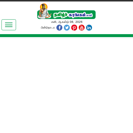
இலக்கியங்கள்
சனி, ஆகஸ்டு 08, 2026
பின்தொடர
தமிழ் உலகம்
அறிவியல்
பொதுஅறிவு
ஆன்மிகம்
ஜோதிடம்
மருத்துவம்
பெண்கள் பகுதி
நகைச்சுவை
கலையுலகம்