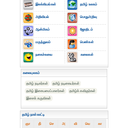
இலக்கியங்கள்
தமிழ் உலகம்
அறிவியல்
பொதுஅறிவு
ஆன்மிகம்
ஜோதிடம்
மருத்துவம்
பெண்கள்
நகைச்சுவை
கலைகள்
கலையுலகம்
தமிழ் நடிகர்கள்
தமிழ் நடிகையர்கள்
தமிழ் இசையமைப்பாளர்கள்
தமிழ்க் கவிஞர்கள்
இசைக் கருவிகள்
தமிழ் நாள்காட்டி
ஞா
தி்
செ
அ
வி
வெ
கா