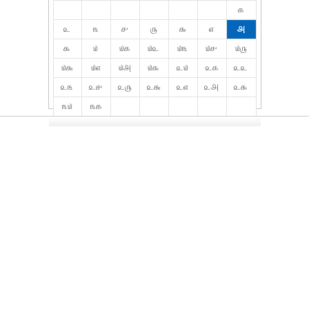
௧
௨
௩
௪
௫
௬
௭
௮
௯
௰
௰௧
௰௨
௰௩
௰௪
௰௫
௰௬
௰௭
௰௮
௰௯
௨௰
௨௧
௨௨
௨௩
௨௪
௨௫
௨௬
௨௭
௨௮
௨௯
௩௰
௩௧