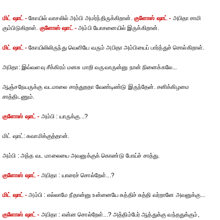
மிட் ஷாட் -
கோயில் வாசலில் அம்பி அமர்ந்திருக்கிறான்.
குளோஸ் ஷாட் -
அபிதா சாமி
கும்பிடுகிறாள்.
குளோஸ் ஷாட் -
அம்பி யோசனையில் இருக்கிறான்.
மிட் ஷாட் -
கோயிலிலிருந்து வெளியே வரும் அபிதா அம்பியைப் பார்த்துச் சொல்கிறாள்.
அபிதா: இவ்வளவு சீக்கிரம் மனசு மாறி வருவாருன்னு நான் நினைக்கலே...
ஆஞ்சநேயருக்கு வடமாலை சாத்துறதா வேண்டிண்டு இருந்தேன். சனிக்கிழமை
சாத்திடணும்.
குளோஸ் ஷாட் -
அம்பி : யாருக்கு...?
மிட் ஷாட்: சுவாமிக்குத்தான்.
அம்பி : அந்த வட மாலையை அவனுக்குக் கொண்டு போய்ச் சாத்து.
குளோஸ் ஷாட் -
அபிதா : யாரைச் சொல்றேள்...?
மிட் ஷாட் -
அம்பி : எல்லாமே நீதான்னு உன்னையே சுத்திச் சுத்தி வர்றானே அவனுக்கு...
குளோஸ் ஷாட் -
அபிதா : என்ன சொல்றேள்...? அத்திம்பேர் ஆத்துக்கு வந்ததுக்கும்,