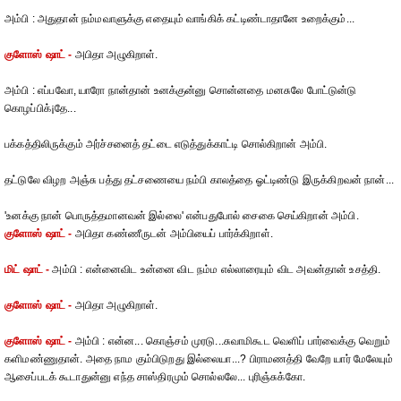
அம்பி : அதுதான் நம்மவாளுக்கு எதையும் வாங்கிக் கட்டிண்டாதானே உறைக்கும்...
குளோஸ் ஷாட் -
அபிதா அழுகிறாள்.
அம்பி : எப்பவோ, யாரோ நான்தான் உனக்குன்னு சொன்னதை மனசுலே போட்டுன்டு
கொழப்பிக்¡தே...
பக்கத்திலிருக்கும் அர்ச்சனைத் தட்டை எடுத்துக்காட்டி சொல்கிறான் அம்பி.
தட்டுலே விழற அஞ்சு பத்து தட்சணையை நம்பி காலத்தை ஓட்டிண்டு இருக்கிறவன் நான்...
'உனக்கு நான் பொருத்தமானவன் இல்லை' என்பதுபோல் சைகை செய்கிறான் அம்பி.
குளோஸ் ஷாட் -
அபிதா கண்ணீருடன் அம்பியைப் பார்க்கிறாள்.
மிட் ஷாட் -
அம்பி : என்னைவிட உன்னை விட நம்ம எல்லாரையும் விட அவன்தான் உசத்தி.
குளோஸ் ஷாட் -
அபிதா அழுகிறாள்.
குளோஸ் ஷாட் -
அம்பி : என்ன... கொஞ்சம் முரடு...சுவாமிகூட வெளிப் பார்வைக்கு வெறும்
களிமண்ணுதான். அதை நாம கும்பிடுறது இல்லையா...? பிராமணத்தி வேறே யார் மேலேயும்
ஆசைப்படக் கூடாதுன்னு எந்த சாஸ்திரமும் சொல்லலே... புரிஞ்சுக்கோ.