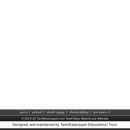
முகப்பு
|
நாங்கள்
|
உங்கள் கருத்து
|
விளம்பரத்திற்கு
|
தள வரைபடம்
© 2010-25 TamilSurangam.com Tamil Data Warehouse Website
Designed and maintained by TamilKalanjiyam Educational Trust.