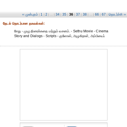
‹‹ முன்புறம்
1
2
34
35
36
37
38
66
67
தொடர்ச்சி ››
|
|
| ... |
|
|
|
|
| ... |
|
|
தேட‌ல் தொட‌ர்பான தகவ‌ல்க‌ள்:
சேது - முழு திரைக்கதை மற்றும் வசனம். - Sethu Movie - Cinema
Story and Dialogs - Scripts - குளோஸ், அழுகிறாள், அம்பியைப்