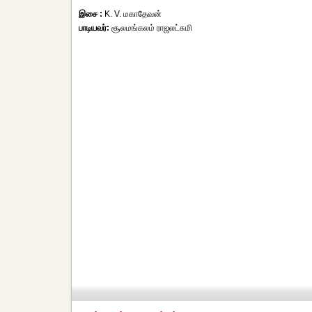
இசை :
K. V. மகாதேவன்
பாடியவர்:
சூலமங்கலம் ராஜலட்சுமி