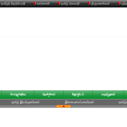
தமிழ்த் தேடுபொறி
வானொலி
தமிழ் அகராதி்
திருமணங்கள்
புத்
பொதுஅறிவு
ஆன்மிகம்
ஜோதிடம்
மருத்துவம்
தமிழ் இயக்குனர்கள்
இசையமைப்பாளர்கள்
தமிழ்