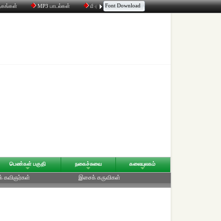
Font Download
தகங்கள்
MP3 பாடல்கள்
மின்னஞ்சல்
திரட்டி
உரையாடல்
பெண்கள் பகுதி
நகைச்சுவை
கலையுலகம்
க் கவிஞர்கள்
இசைக் கருவிகள்