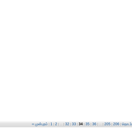
‹‹ முன்புறம்
1
2
32
33
34
35
36
205
206
தொடர்ச
|
|
| ... |
|
|
|
|
| ... |
|
|