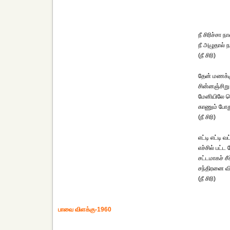
நீ சிரிச்சா 
நீ அழுதால்
(நீ சிரி)
தேன் மணக்கு
சின்னஞ்சிறு
மேனியிலே தெ
காணும் போத
(நீ சிரி)
எட்டி எட்டி 
எச்சில் பட்
சட்டமாகச் சீக
சந்திரனை வி
(நீ சிரி)
பாவை விளக்கு-1960