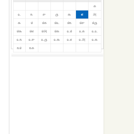
௧
௨
௩
௪
௫
௬
௭
௮
௯
௰
௰௧
௰௨
௰௩
௰௪
௰௫
௰௬
௰௭
௰௮
௰௯
௨௰
௨௧
௨௨
௨௩
௨௪
௨௫
௨௬
௨௭
௨௮
௨௯
௩௰
௩௧