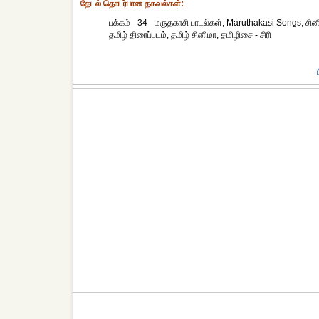
தேட‌ல் தொட‌ர்பான தகவ‌ல்க‌ள்:
பக்கம் - 34 - மருதகாசி பாடல்கள், Maruthakasi Songs, சி
தமிழ் திரைப்படம், தமிழ் சினிமா, தமிழிசை - சிரி