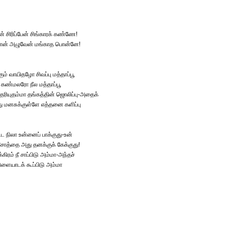
நான் சிரிப்பேன் சிங்காரக் கண்ணே!
 நான் அழுவேன் மங்காத பொன்னே!
ம் வாயிதழோ சிவப்பு மத்தாப்பூ
 கண்மலரோ நீல மத்தாப்பூ
ரியுதம்மா தங்கத்தின் ஜொலிப்பு-அதைக்
ு மனசுக்குள்ளே எத்தனை களிப்பு
வட்ட நிலா உன்னைப் பாக்குது-உன்
ட சோத்தை அது தனக்குக் கேக்குது!
்கிரம் நீ சாப்பிடு அம்மா-அந்தச்
ளையாடக் கூப்பிடு அம்மா