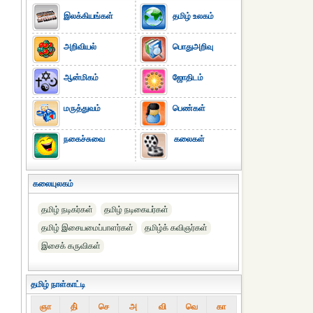
இலக்கியங்கள்
தமிழ் உலகம்
அறிவியல்
பொதுஅறிவு
ஆன்மிகம்
ஜோதிடம்
மருத்துவம்
பெண்கள்
நகைச்சுவை
கலைகள்
கலையுலகம்
தமிழ் நடிகர்கள்
தமிழ் நடிகையர்கள்
தமிழ் இசையமைப்பாளர்கள்
தமிழ்க் கவிஞர்கள்
இசைக் கருவிகள்
தமிழ் நாள்காட்டி
ஞா
தி்
செ
அ
வி
வெ
கா