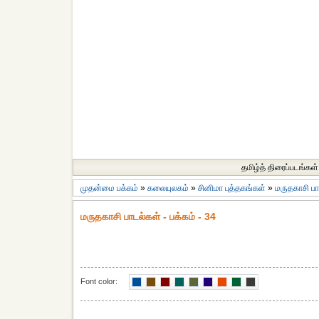
தமிழ்த் திரைப்படங்கள்
முதன்மை பக்கம்
»
கலையுலகம்
»
சினிமா புத்தகங்கள்
»
மருதகாசி பா
மருதகாசி பாடல்கள் - பக்கம் - 34
Font color: