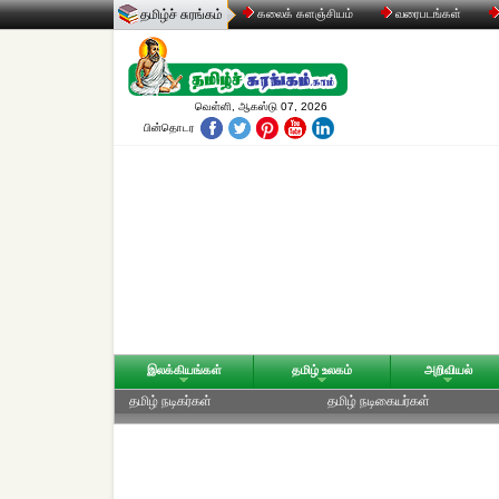
தமிழ்ச் சுரங்கம்
கலைக் களஞ்சியம்
வரைபடங்கள்
வெள்ளி, ஆகஸ்டு 07, 2026
பின்தொடர
இலக்கியங்கள்
தமிழ் உலகம்
அறிவியல்
தமிழ் நடிகர்கள்
தமிழ் நடிகையர்கள்