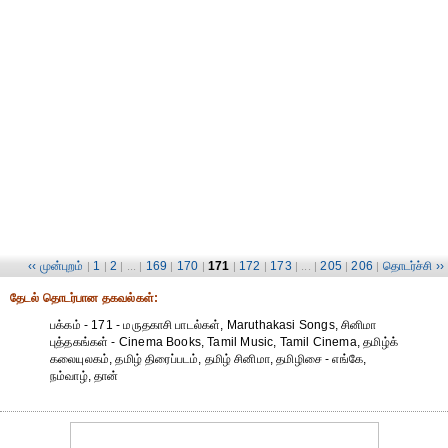
‹‹ முன்புறம்
1
2
169
170
171
172
173
205
206
தொடர்ச்சி ››
|
|
| ... |
|
|
|
|
| ... |
|
|
தேட‌ல் தொட‌ர்பான தகவ‌ல்க‌ள்:
பக்கம் - 171 - மருதகாசி பாடல்கள், Maruthakasi Songs, சினிமா
புத்தகங்கள் - Cinema Books, Tamil Music, Tamil Cinema, தமிழ்க்
கலையுலகம், தமிழ் திரைப்படம், தமிழ் சினிமா, தமிழிசை - எங்கே,
நம்வாழ், தான்