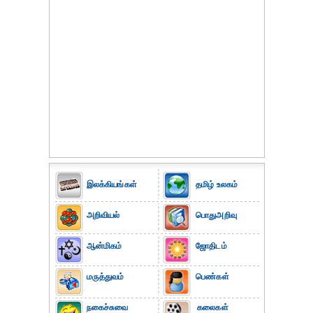
இலக்கியங்கள்
தமிழ் உலகம்
அறிவியல்
பொதுஅறிவு
ஆன்மிகம்
ஜோதிடம்
மருத்துவம்
பெண்கள்
நகைச்சுவை
கலைகள்