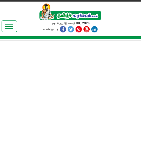
இலக்கியங்கள்
ஞாயிறு, ஆகஸ்டு 09, 2026
பின்தொடர
தமிழ் உலகம்
அறிவியல்
பொதுஅறிவு
ஆன்மிகம்
ஜோதிடம்
மருத்துவம்
பெண்கள் பகுதி
நகைச்சுவை
கலையுலகம்