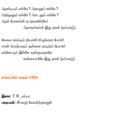
ஆண்டியும் எங்கே? அரசனும் எங்கே?
அறிஞனும் எங்கே? அசடனும் எங்கே?
ஆவி போனபின் கூடுவாரிங்கே!
ஆகையினால் இது தான் (நம்வாழ்),
சேவை செய்யும் தியாகி! சிருங்கார போகி!
ஈசன் பொற்பாதம் தன்னை நாடிடும் யோகி!:
எல்லோரும் இங்கே உறங்குவதாலே
உண்மையிலே இது தான் (நம்வாழ்).
ரம்பையின் காதல்-1956
இசை:
T. R. பாப்பா
பாடியவர்:
சீர்காழி கோவிந்தராஜன்