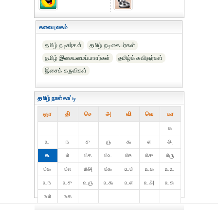
கலையுலகம்
தமிழ் நடிகர்கள்
தமிழ் நடிகையர்கள்
தமிழ் இசையமைப்பாளர்கள்
தமிழ்க் கவிஞர்கள்
இசைக் கருவிகள்
தமிழ் நாள்காட்டி
ஞா
தி்
செ
அ
வி
வெ
கா
௧
௨
௩
௪
௫
௬
௭
௮
௯
௰
௰௧
௰௨
௰௩
௰௪
௰௫
௰௬
௰௭
௰௮
௰௯
௨௰
௨௧
௨௨
௨௩
௨௪
௨௫
௨௬
௨௭
௨௮
௨௯
௩௰
௩௧