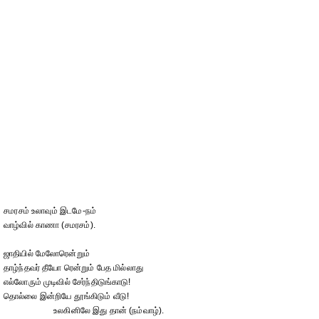
சமரசம் உலாவும் இடமே-நம்
வாழ்வில் காணா (சமரசம்).
ஜாதியில் மேலோரென்றும்
தாழ்ந்தவர் தீயோ ரென்றும் பேத மில்லாது
எல்லோரும் முடிவில் சேர்ந்திடுங்காடு!
தொல்லை இன்றியே தூங்கிடும் வீடு!
உலகினிலே இது தான் (நம்வாழ்).