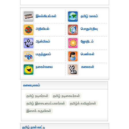
இலக்கியங்கள்
தமிழ் உலகம்
அறிவியல்
பொதுஅறிவு
ஆன்மிகம்
ஜோதிடம்
மருத்துவம்
பெண்கள்
நகைச்சுவை
கலைகள்
கலையுலகம்
தமிழ் நடிகர்கள்
தமிழ் நடிகையர்கள்
தமிழ் இசையமைப்பாளர்கள்
தமிழ்க் கவிஞர்கள்
இசைக் கருவிகள்
தமிழ் நாள்காட்டி