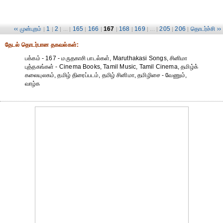
‹‹ முன்புறம்
1
2
165
166
167
168
169
205
206
தொடர்ச்சி ››
|
|
| ... |
|
|
|
|
| ... |
|
|
தேட‌ல் தொட‌ர்பான தகவ‌ல்க‌ள்:
பக்கம் - 167 - மருதகாசி பாடல்கள், Maruthakasi Songs, சினிமா
புத்தகங்கள் - Cinema Books, Tamil Music, Tamil Cinema, தமிழ்க்
கலையுலகம், தமிழ் திரைப்படம், தமிழ் சினிமா, தமிழிசை - வேணும்,
வாழ்க