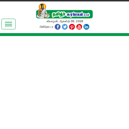
இலக்கியங்கள்
வியாழன், ஆகஸ்டு 06, 2026
பின்தொடர
தமிழ் உலகம்
அறிவியல்
பொதுஅறிவு
ஆன்மிகம்
ஜோதிடம்
மருத்துவம்
பெண்கள் பகுதி
நகைச்சுவை
கலையுலகம்