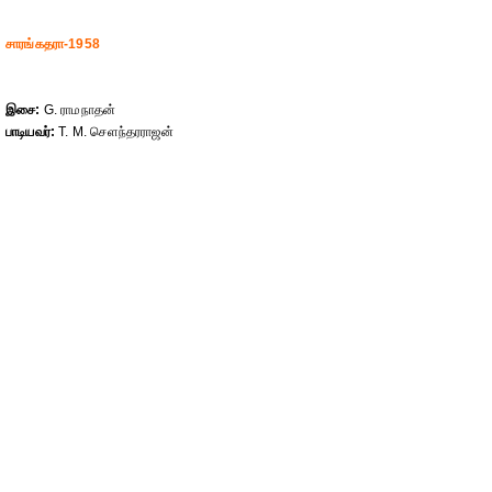
சாரங்கதரா-1958
இசை:
G. ராமநாதன்
பாடியவர்:
T. M. செளந்தரராஜன்