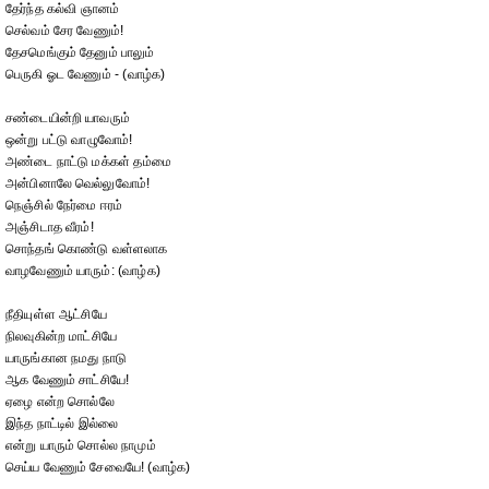
தேர்ந்த கல்வி ஞானம்
செல்வம் சேர வேணும்!
தேசமெங்கும் தேனும் பாலும்
பெருகி ஓட வேணும் - (வாழ்க)
சண்டையின்றி யாவரும்
ஒன்று பட்டு வாழுவோம்!
அண்டை நாட்டு மக்கள் தம்மை
அன்பினாலே வெல்லுவோம்!
நெஞ்சில் நேர்மை ஈரம்
அஞ்சிடாத வீரம்!
சொந்தங் கொண்டு வள்ளலாக
வாழவேணும் யாரும்: (வாழ்க)
நீதியுள்ள ஆட்சியே
நிலவுகின்ற மாட்சியே
யாருங்கான நமது நாடு
ஆக வேணும் சாட்சியே!
ஏழை என்ற சொல்லே
இந்த நாட்டில் இல்லை
என்று யாரும் சொல்ல நாமும்
செய்ய வேணும் சேவையே! (வாழ்க)