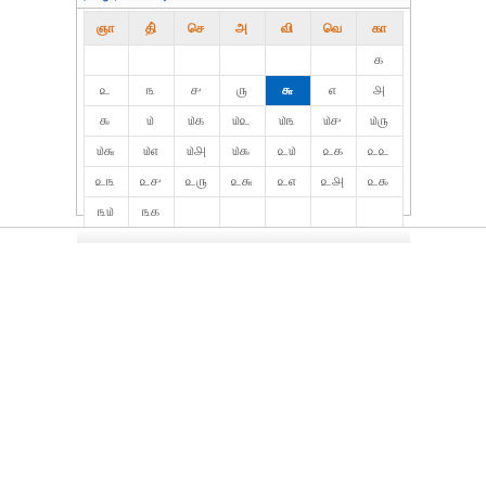
ஞா
தி்
செ
அ
வி
வெ
கா
௧
௨
௩
௪
௫
௬
௭
௮
௯
௰
௰௧
௰௨
௰௩
௰௪
௰௫
௰௬
௰௭
௰௮
௰௯
௨௰
௨௧
௨௨
௨௩
௨௪
௨௫
௨௬
௨௭
௨௮
௨௯
௩௰
௩௧