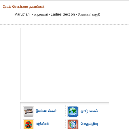
தேட‌ல் தொட‌ர்பான தகவ‌ல்க‌ள்:
Maruthani - மருதாணி - Ladies Section - பெண்கள் பகுதி
இலக்கியங்கள்
தமிழ் உலகம்
அறிவியல்
பொதுஅறிவு