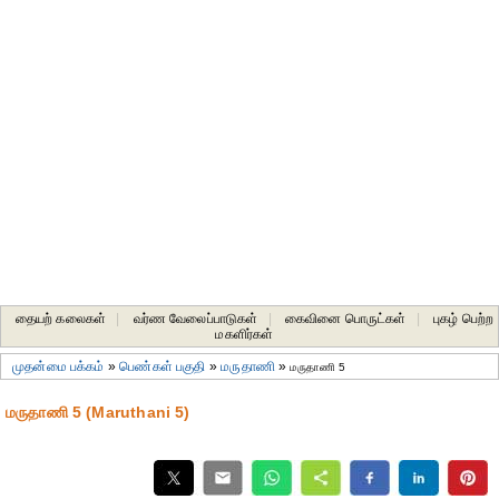
தையற் கலைகள்
|
வர்ண வேலைப்பாடுகள்
|
கைவினை பொருட்கள்
|
புகழ் பெற்ற
மகளிர்கள்
முதன்மை பக்கம்
»
பெண்கள் பகுதி
»
மருதாணி
»
மருதாணி 5
மருதாணி 5 (Maruthani 5)