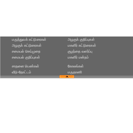
மருத்துவக் கட்டுரைகள்
அழகுக் குறிப்புகள்
அழகுக் கட்டுரைகள்
மகளிர் கட்டுரைகள்
சமையல் செய்முறை
குழந்தை வளர்ப்பு
சமையல் குறிப்புகள்
மகளிர் மன்றம்
சாதனை பெண்கள்
கோலங்கள்
வீடு-தோட்டம்
மருதாணி