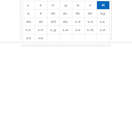
௨
௩
௪
௫
௬
௭
௮
௯
௰
௰௧
௰௨
௰௩
௰௪
௰௫
௰௬
௰௭
௰௮
௰௯
௨௰
௨௧
௨௨
௨௩
௨௪
௨௫
௨௬
௨௭
௨௮
௨௯
௩௰
௩௧