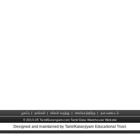
முகப்பு
|
நாங்கள்
|
உங்கள் கருத்து
|
விளம்பரத்திற்கு
|
தள வரைபடம்
© 2010-25 TamilSurangam.com Tamil Data Warehouse Website
Designed and maintained by TamilKalanjiyam Educational Trust.