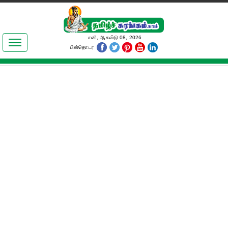
இலக்கியங்கள்
சனி, ஆகஸ்டு 08, 2026
பின்தொடர
தமிழ் உலகம்
அறிவியல்
பொதுஅறிவு
ஆன்மிகம்
ஜோதிடம்
மருத்துவம்
பெண்கள் பகுதி
நகைச்சுவை
கலையுலகம்