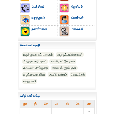
ஆன்மிகம்
ஜோதிடம்
மருத்துவம்
பெண்கள்
நகைச்சுவை
கலைகள்
பெண்கள் பகுதி
மருத்துவக் கட்டுரைகள்
அழகுக் கட்டுரைகள்
அழகுக் குறிப்புகள்
மகளிர் கட்டுரைகள்
சமையல் செய்முறை
சமையல் குறிப்புகள்
குழந்தை வளர்ப்பு
மகளிர் மன்றம்
கோலங்கள்
மருதாணி
தமிழ் நாள்காட்டி
ஞா
தி்
செ
அ
வி
வெ
கா
௧