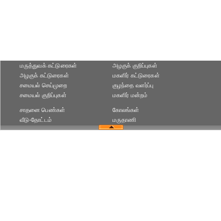
மருத்துவக் கட்டுரைகள்
அழகுக் குறிப்புகள்
அழகுக் கட்டுரைகள்
மகளிர் கட்டுரைகள்
சமையல் செய்முறை
குழந்தை வளர்ப்பு
சமையல் குறிப்புகள்
மகளிர் மன்றம்
சாதனை பெண்கள்
கோலங்கள்
வீடு-தோட்டம்
மருதாணி