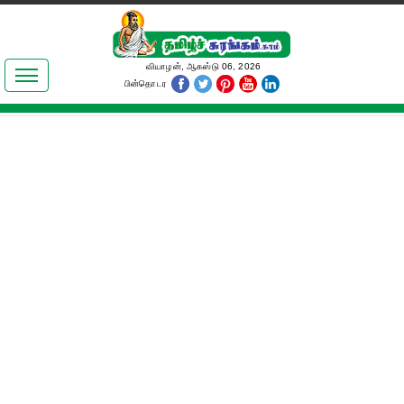
இலக்கியங்கள்
வியாழன், ஆகஸ்டு 06, 2026
பின்தொடர
தமிழ் உலகம்
அறிவியல்
பொதுஅறிவு
ஆன்மிகம்
ஜோதிடம்
மருத்துவம்
பெண்கள் பகுதி
நகைச்சுவை
கலையுலகம்