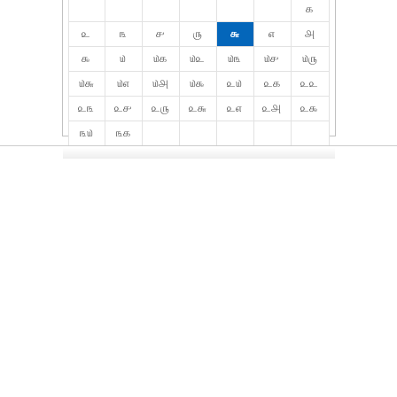
௧
௨
௩
௪
௫
௬
௭
௮
௯
௰
௰௧
௰௨
௰௩
௰௪
௰௫
௰௬
௰௭
௰௮
௰௯
௨௰
௨௧
௨௨
௨௩
௨௪
௨௫
௨௬
௨௭
௨௮
௨௯
௩௰
௩௧