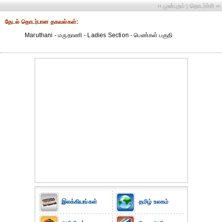
‹‹ முன்புறம்
தொடர்ச்சி ››
|
தேட‌ல் தொட‌ர்பான தகவ‌ல்க‌ள்:
Maruthani - மருதாணி - Ladies Section - பெண்கள் பகுதி
இலக்கியங்கள்
தமிழ் உலகம்