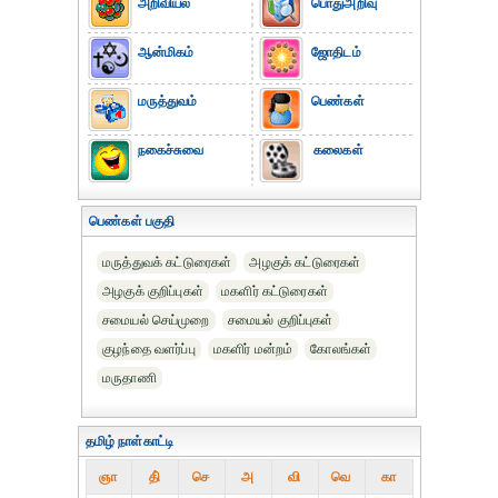
அறிவியல்
பொதுஅறிவு
ஆன்மிகம்
ஜோதிடம்
மருத்துவம்
பெண்கள்
நகைச்சுவை
கலைகள்
பெண்கள் பகுதி
மருத்துவக் கட்டுரைகள்
அழகுக் கட்டுரைகள்
அழகுக் குறிப்புகள்
மகளிர் கட்டுரைகள்
சமையல் செய்முறை
சமையல் குறிப்புகள்
குழந்தை வளர்ப்பு
மகளிர் மன்றம்
கோலங்கள்
மருதாணி
தமிழ் நாள்காட்டி
ஞா
தி்
செ
அ
வி
வெ
கா