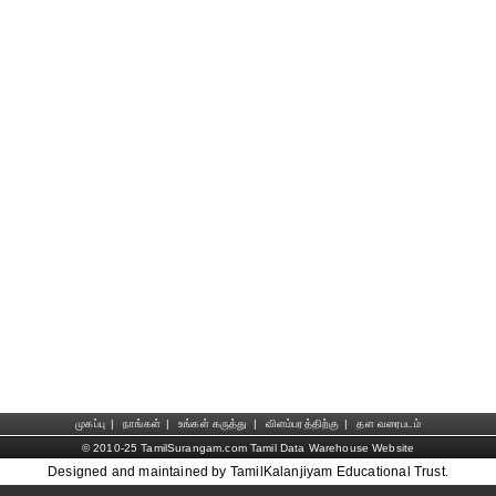
முகப்பு
|
நாங்கள்
|
உங்கள் கருத்து
|
விளம்பரத்திற்கு
|
தள வரைபடம்
© 2010-25 TamilSurangam.com Tamil Data Warehouse Website
Designed and maintained by TamilKalanjiyam Educational Trust.