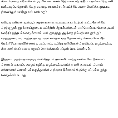
சீரணக் குறைபாடுகளினால் குடலில் வாயுக்கள் அதிகமாக உற்பத்தியாவதால் வயிற்று வலி
உண்டாகும். இதுதவிர வேறு ஏதாவது காரணத்தால் வயிற்றில் பாலை சீரணிக்க முடியாத
நிலையிலும் வயிற்று வலி உண்டாகும்.
வயிற்று வலியால் துடிக்கும் குழந்தைகளை உடனடியாக டாக்டரிடம் காட்ட வேண்டும்.
அதற்குமுன் குழந்தையினுடைய வயிற்றின் மீது டர்பன்டைன் எண்ணெய்யை லேசாக தடவி
வெந்நீர் ஒத்தடம் கொடுக்கலாம். வலி குறைந்து குழந்தை நிம்மதியாக தூங்கும்.
மருத்துவரை பார்ப்பதற்கு தாமதமாகும் என்றால் ஒரு தேக்கரண்டி அளவு மில்க் ஆப்
மெக்னீசியாவை நீரில் கலந்து புகட்டலாம். வயிற்று வலியினால் அவதிப்பட்ட குழந்தைக்கு
சில மணி நேரம் உணவு எதுவும் கொடுக்காமல் பட்டினி போட வேண்டும்.
இத்தயை குழந்தைகளுக்கு கிளிசரினுடன் தண்ணீர் கலந்து எனிமா கொடுக்கலாம்.
அதனால் வாயுவும், மலமும் கழிந்து குழந்தைக்கு வயிற்று வலி குறையும். ஆனால்
எக்காரணம் கொண்டும் மருத்துவரின் அறிவுரை இல்லாமல் பேதிக்கு மட்டும் மருந்து
கொடுக்கக் கூடாது.