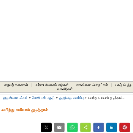
தையற் கலைகள்
|
வர்ண வேலைப்பாடுகள்
|
கைவினை பொருட்கள்
|
புகழ் பெற்ற
மகளிர்கள்
முதன்மை பக்கம்
»
பெண்கள் பகுதி
»
குழந்தை வளர்ப்பு
»
வயிற்று வலியால் துடித்தால்...
வயிற்று வலியால் துடித்தால்...