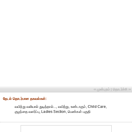
‹‹ முன்புறம்
தொடர்ச்சி ››
|
தேட‌ல் தொட‌ர்பான தகவ‌ல்க‌ள்:
வயிற்று வலியால் துடித்தால்..., வயிற்று, உண்டாகும், Child Care,
குழந்தை வளர்ப்பு, Ladies Section, பெண்கள் பகுதி