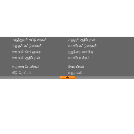
மருத்துவக் கட்டுரைகள்
அழகுக் குறிப்புகள்
அழகுக் கட்டுரைகள்
மகளிர் கட்டுரைகள்
சமையல் செய்முறை
குழந்தை வளர்ப்பு
சமையல் குறிப்புகள்
மகளிர் மன்றம்
சாதனை பெண்கள்
கோலங்கள்
வீடு-தோட்டம்
மருதாணி