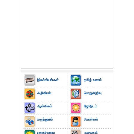
இலக்கியங்கள்
தமிழ் உலகம்
அறிவியல்
பொதுஅறிவு
ஆன்மிகம்
ஜோதிடம்
மருத்துவம்
பெண்கள்
நகைச்சுவை
கலைகள்