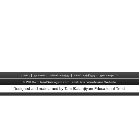
முகப்பு
|
நாங்கள்
|
உங்கள் கருத்து
|
விளம்பரத்திற்கு
|
தள வரைபடம்
© 2010-25 TamilSurangam.com Tamil Data Warehouse Website
Designed and maintained by TamilKalanjiyam Educational Trust.