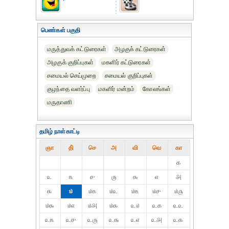
பெண்கள் பகுதி
மருத்துவக் கட்டுரைகள்
அழகுக் கட்டுரைகள்
அழகுக் குறிப்புகள்
மகளிர் கட்டுரைகள்
சமையல் செய்முறை
சமையல் குறிப்புகள்
குழந்தை வளர்ப்பு
மகளிர் மன்றம்
கோலங்கள்
மருதாணி
தமிழ் நாள்காட்டி
ஞா
தி்
செ
அ
வி
வெ
கா
௧
௨
௩
௪
௫
௬
௭
௮
௯
௰
௰௧
௰௨
௰௩
௰௪
௰௫
௰௬
௰௭
௰௮
௰௯
௨௰
௨௧
௨௨
௨௩
௨௪
௨௫
௨௬
௨௭
௨௮
௨௯