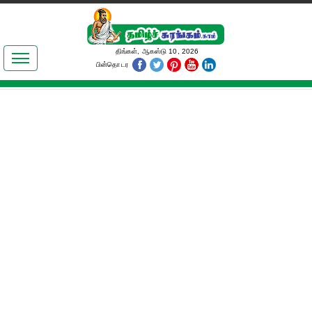
இலக்கியங்கள்
திங்கள், ஆகஸ்டு 10, 2026
பின்தொடர
தமிழ் உலகம்
அறிவியல்
பொதுஅறிவு
ஆன்மிகம்
ஜோதிடம்
மருத்துவம்
பெண்கள் பகுதி
நகைச்சுவை
கலையுலகம்