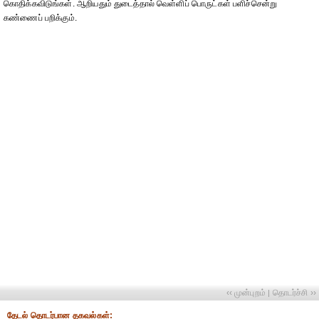
கொதிக்கவிடுங்கள். ஆறியதும் துடைத்தால் வெள்ளிப் பொருட்கள் பளிச்சென்று
கண்ணைப் பறிக்கும்.
‹‹ முன்புறம்
தொடர்ச்சி ››
|
தேட‌ல் தொட‌ர்பான தகவ‌ல்க‌ள்: