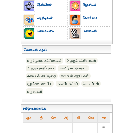
ஆன்மிகம்
ஜோதிடம்
மருத்துவம்
பெண்கள்
நகைச்சுவை
கலைகள்
பெண்கள் பகுதி
மருத்துவக் கட்டுரைகள்
அழகுக் கட்டுரைகள்
அழகுக் குறிப்புகள்
மகளிர் கட்டுரைகள்
சமையல் செய்முறை
சமையல் குறிப்புகள்
குழந்தை வளர்ப்பு
மகளிர் மன்றம்
கோலங்கள்
மருதாணி
தமிழ் நாள்காட்டி
ஞா
தி்
செ
அ
வி
வெ
கா
௧