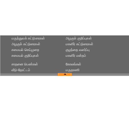
மருத்துவக் கட்டுரைகள்
அழகுக் குறிப்புகள்
அழகுக் கட்டுரைகள்
மகளிர் கட்டுரைகள்
சமையல் செய்முறை
குழந்தை வளர்ப்பு
சமையல் குறிப்புகள்
மகளிர் மன்றம்
சாதனை பெண்கள்
கோலங்கள்
வீடு-தோட்டம்
மருதாணி