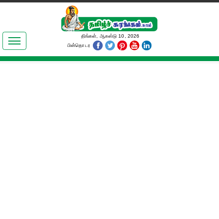
இலக்கியங்கள்
திங்கள், ஆகஸ்டு 10, 2026
பின்தொடர
தமிழ் உலகம்
அறிவியல்
பொதுஅறிவு
ஆன்மிகம்
ஜோதிடம்
மருத்துவம்
பெண்கள் பகுதி
நகைச்சுவை
கலையுலகம்