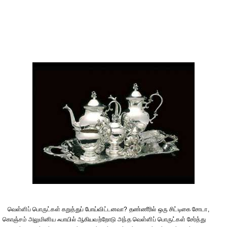
வெள்ளிப் பொருட்கள் கறுத்துப் போய்விட்டனவா? தண்ணீரில் ஒரு சிட்டிகை சோடா,
கொஞ்சம் அலுமினிய ஃபாயில் ஆகியவற்றோடு அந்த வெள்ளிப் பொருட்கள் சேர்த்து