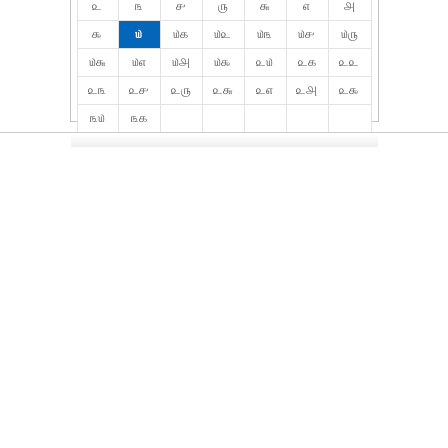
௨
௩
௪
௫
௬
௭
௮
௯
௰
௰௧
௰௨
௰௩
௰௪
௰௫
௰௬
௰௭
௰௮
௰௯
௨௰
௨௧
௨௨
௨௩
௨௪
௨௫
௨௬
௨௭
௨௮
௨௯
௩௰
௩௧