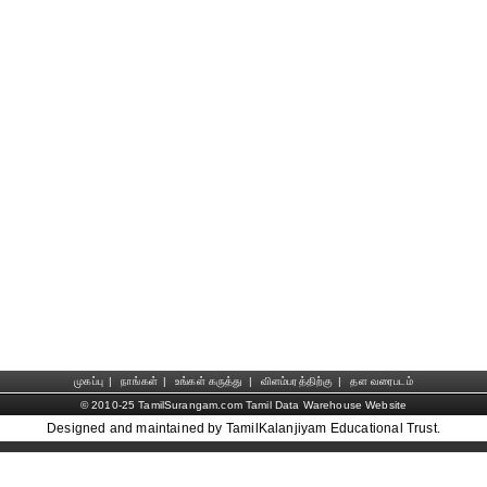
முகப்பு
|
நாங்கள்
|
உங்கள் கருத்து
|
விளம்பரத்திற்கு
|
தள வரைபடம்
© 2010-25 TamilSurangam.com Tamil Data Warehouse Website
Designed and maintained by TamilKalanjiyam Educational Trust.