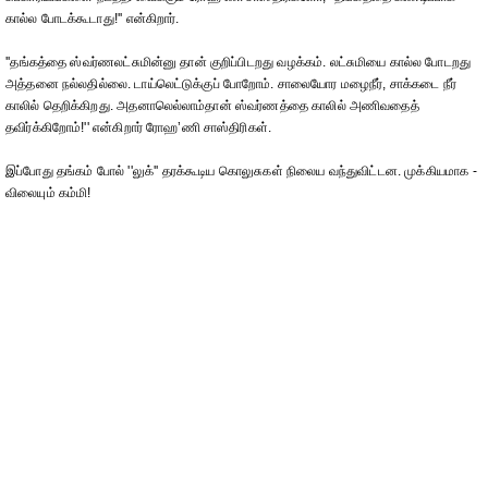
கால்ல போடக்கூடாது!'' என்கிறார்.
''தங்கத்தை ஸ்வர்ணலட்சுமின்னு தான் குறிப்பிடறது வழக்கம். லட்சுமியை கால்ல போடறது
அத்தனை நல்லதில்லை. டாய்லெட்டுக்குப் போறோம். சாலையோர மழைநீர், சாக்கடை நீர்
காலில் தெறிக்கிறது. அதனாலெல்லாம்தான் ஸ்வர்ணத்தை காலில் அணிவதைத்
தவிர்க்கிறோம்!'' என்கிறார் ரோஹ’ணி சாஸ்திரிகள்.
இப்போது தங்கம் போல் ''லுக்'' தரக்கூடிய கொலுசுகள் நிலைய வந்துவிட்டன. முக்கியமாக -
விலையும் கம்மி!