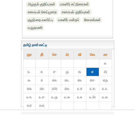
அழகுக் குறிப்புகள்
மகளிர் கட்டுரைகள்
சமையல் செய்முறை
சமையல் குறிப்புகள்
குழந்தை வளர்ப்பு
மகளிர் மன்றம்
கோலங்கள்
மருதாணி
தமிழ் நாள்காட்டி
ஞா
தி்
செ
அ
வி
வெ
கா
௧
௨
௩
௪
௫
௬
௭
௮
௯
௰
௰௧
௰௨
௰௩
௰௪
௰௫
௰௬
௰௭
௰௮
௰௯
௨௰
௨௧
௨௨
௨௩
௨௪
௨௫
௨௬
௨௭
௨௮
௨௯
௩௰
௩௧