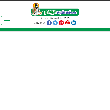
இலக்கியங்கள்
வெள்ளி, ஆகஸ்டு 07, 2026
பின்தொடர
தமிழ் உலகம்
அறிவியல்
பொதுஅறிவு
ஆன்மிகம்
ஜோதிடம்
மருத்துவம்
பெண்கள் பகுதி
நகைச்சுவை
கலையுலகம்