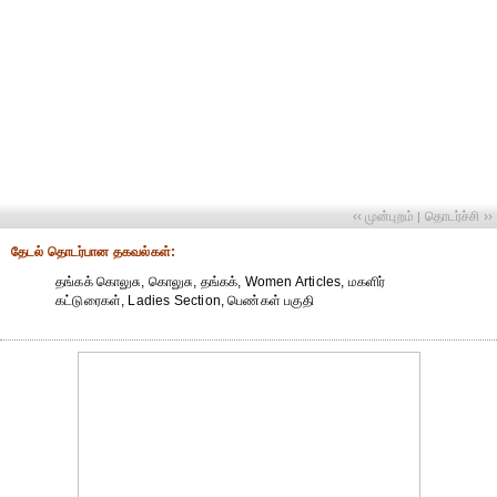
‹‹ முன்புறம்
தொடர்ச்சி ››
|
தேட‌ல் தொட‌ர்பான தகவ‌ல்க‌ள்:
தங்கக் கொலுசு, கொலுசு, தங்கக், Women Articles, மகளிர்
கட்டுரைகள், Ladies Section, பெண்கள் பகுதி