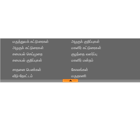
மருத்துவக் கட்டுரைகள்
அழகுக் குறிப்புகள்
அழகுக் கட்டுரைகள்
மகளிர் கட்டுரைகள்
சமையல் செய்முறை
குழந்தை வளர்ப்பு
சமையல் குறிப்புகள்
மகளிர் மன்றம்
சாதனை பெண்கள்
கோலங்கள்
வீடு-தோட்டம்
மருதாணி