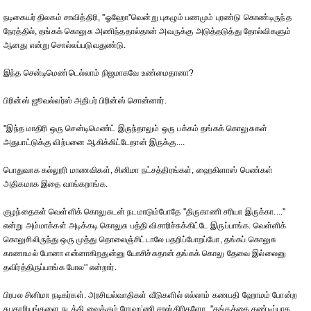
நடிகையர் திலகம் சாவித்திரி, ''ஓஹோ''வென்று புகழும் பணமும் புரண்டு கொண்டிருந்த
நேரத்தில், தங்கக் கொலுசு அணிந்ததால்தான் அவருக்கு அடுத்தடுத்து தோல்விகளும்
ஆனது என்று சொல்லப்படுவதுண்டு.
இந்த சென்டிமெண்டெல்லாம் நிஜமாகவே உண்மைதானா?
பிரின்ஸ் ஜூவல்லர்ஸ் அதிபர் பிரின்ஸ் சொன்னார்.
''இந்த மாதிரி ஒரு சென்டிமெண்ட் இருந்தாலும் ஒரு பக்கம் தங்கக் கொலுசுகள்
அதுபாட்டுக்கு விற்பனை ஆகிக்கிட்டேதான் இருக்கு....
பொதுவாக கல்லூரி மாணவிகள், சினிமா நட்சத்திரங்கள், ஹைகிளாஸ் பெண்கள்
அதிகமாக இதை வாங்கறாங்க.
குழந்தைகள் வெள்ளிக் கொலுசுடன் நடமாடும்போதே ''திருகாணி சரியா இருக்கா....''
என்று அம்மாக்கள் அடிக்கடி கொலுசு பத்தி விசாரிச்சுக்கிட்டே இருப்பாங்க. வெள்ளிக்
கொலுசிலிருந்து ஒரு முத்து தொலைஞ்சிட்டாலே பதறிப்போறப்போ, தங்கப் கொலுசு
காணாமல் போனா என்னாகிறதுன்னு யோசிச்சுதான் தங்கக் கொலு தேவை இல்லைனு
தவிர்த்திருப்பாங்க போல'' என்றார்.
பிரபல சினிமா நடிகர்கள். அரசியல்வாதிகள் வீடுகளில் எல்லாம் கணபதி ஹோமம் போன்ற
சுபகாரியங்களை நடத்தி வைக்கும் ரோஹ’ணி சாஸ்திரிகளோ, ''தங்கத்தை கண்டிப்பாக