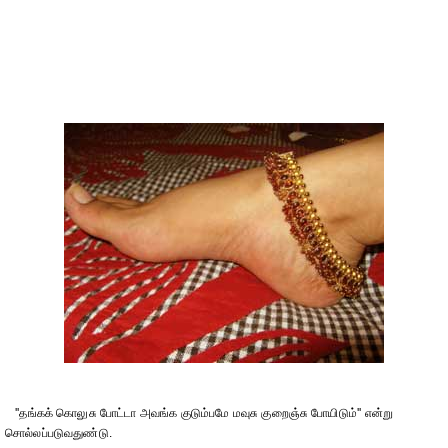
''தங்கக் கொலுசு போட்டா அவங்க குடும்பமே மவுசு குறைஞ்சு போயிடும்'' என்று
சொல்லப்படுவதுண்டு.