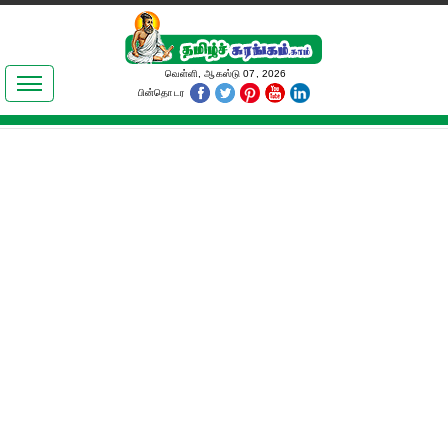
இலக்கியங்கள்
வெள்ளி, ஆகஸ்டு 07, 2026
பின்தொடர
தமிழ் உலகம்
அறிவியல்
பொதுஅறிவு
ஆன்மிகம்
ஜோதிடம்
மருத்துவம்
பெண்கள் பகுதி
நகைச்சுவை
கலையுலகம்