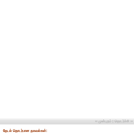
‹‹ முன்புறம்
தொடர்ச்சி ››
|
தேட‌ல் தொட‌ர்பான தகவ‌ல்க‌ள்: