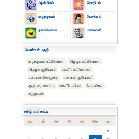
ஆன்மிகம்
ஜோதிடம்
மருத்துவம்
பெண்கள்
நகைச்சுவை
கலைகள்
பெண்கள் பகுதி
மருத்துவக் கட்டுரைகள்
அழகுக் கட்டுரைகள்
அழகுக் குறிப்புகள்
மகளிர் கட்டுரைகள்
சமையல் செய்முறை
சமையல் குறிப்புகள்
குழந்தை வளர்ப்பு
மகளிர் மன்றம்
கோலங்கள்
மருதாணி
தமிழ் நாள்காட்டி
ஞா
தி்
செ
அ
வி
வெ
கா
௧