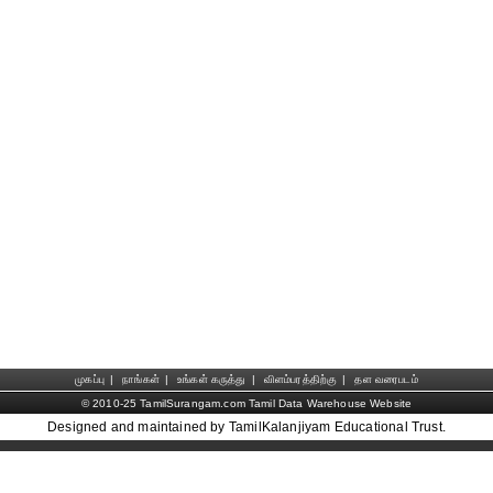
முகப்பு
|
நாங்கள்
|
உங்கள் கருத்து
|
விளம்பரத்திற்கு
|
தள வரைபடம்
© 2010-25 TamilSurangam.com Tamil Data Warehouse Website
Designed and maintained by TamilKalanjiyam Educational Trust.