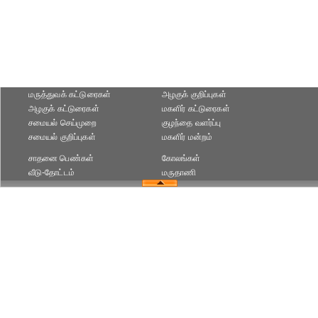
மருத்துவக் கட்டுரைகள்
அழகுக் குறிப்புகள்
அழகுக் கட்டுரைகள்
மகளிர் கட்டுரைகள்
சமையல் செய்முறை
குழந்தை வளர்ப்பு
சமையல் குறிப்புகள்
மகளிர் மன்றம்
சாதனை பெண்கள்
கோலங்கள்
வீடு-தோட்டம்
மருதாணி