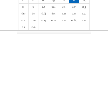
௨
௩
௪
௫
௬
௭
௮
௯
௰
௰௧
௰௨
௰௩
௰௪
௰௫
௰௬
௰௭
௰௮
௰௯
௨௰
௨௧
௨௨
௨௩
௨௪
௨௫
௨௬
௨௭
௨௮
௨௯
௩௰
௩௧