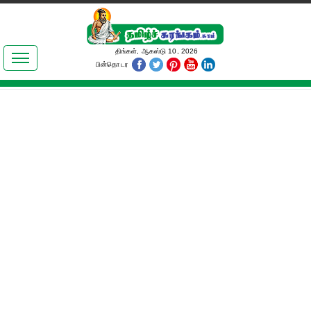
இலக்கியங்கள்
திங்கள், ஆகஸ்டு 10, 2026
பின்தொடர
தமிழ் உலகம்
அறிவியல்
பொதுஅறிவு
ஆன்மிகம்
ஜோதிடம்
மருத்துவம்
பெண்கள் பகுதி
நகைச்சுவை
கலையுலகம்