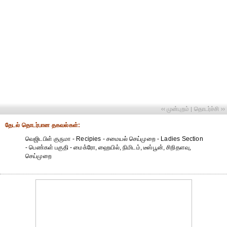
‹‹ முன்புறம்
தொடர்ச்சி ››
|
தேட‌ல் தொட‌ர்பான தகவ‌ல்க‌ள்:
வெஜிடபிள் குருமா - Recipies - சமையல் செய்முறை - Ladies Section
- பெண்கள் பகுதி - மைக்ரோ, ஹையில், நிமிடம், டீஸ்பூன், சிறிதளவு,
செய்முறை