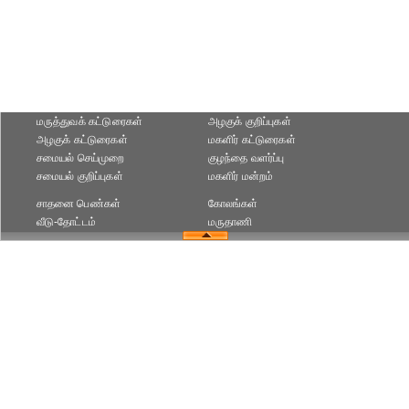
மருத்துவக் கட்டுரைகள்
அழகுக் குறிப்புகள்
அழகுக் கட்டுரைகள்
மகளிர் கட்டுரைகள்
சமையல் செய்முறை
குழந்தை வளர்ப்பு
சமையல் குறிப்புகள்
மகளிர் மன்றம்
சாதனை பெண்கள்
கோலங்கள்
வீடு-தோட்டம்
மருதாணி