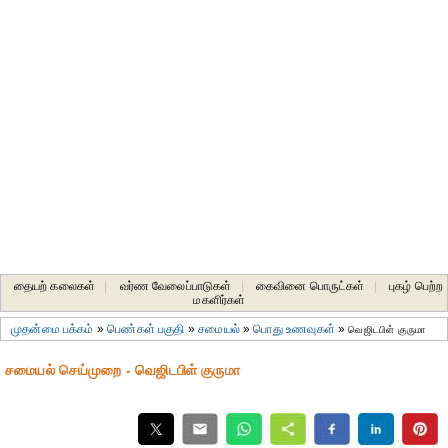
தையற் கலைகள்
|
வர்ண வேலைப்பாடுகள்
|
கைவினை பொருட்கள்
|
புகழ் பெற்ற
மகளிர்கள்
முதன்மை பக்கம்
»
பெண்கள் பகுதி
»
சமையல்
»
பொது உணவுகள்
»
வெஜிடபிள் குருமா
சமையல் செய்முறை - வெஜிடபிள் குருமா