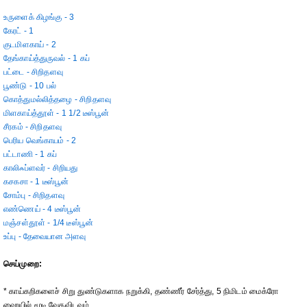
உருளைக் கிழங்கு - 3
கேரட் - 1
குடமிளகாய் - 2
தேங்காய்த்துருவல் - 1 கப்
பட்டை - சிறிதளவு
பூண்டு - 10 பல்
கொத்துமல்லித்தழை - சிறிதளவு
மிளகாய்த்தூள் - 1 1/2 டீஸ்பூன்
சீரகம் - சிறிதளவு
பெரிய வெங்காயம் - 2
பட்டாணி - 1 கப்
காலிஃப்ளவர் - சிறியது
கசகசா - 1 டீஸ்பூன்
சோம்பு - சிறிதளவு
எண்ணெய் - 4 டீஸ்பூன்
மஞ்சள்தூள் - 1/4 டீஸ்பூன்
உப்பு - தேவையான அளவு
செய்முறை:
* காய்கறிகளைச் சிறு துண்டுகளாக நறுக்கி, தண்ணீர் சேர்த்து, 5 நிமிடம் மைக்ரோ
ஹையில் மூடி வேகவிடவும்.