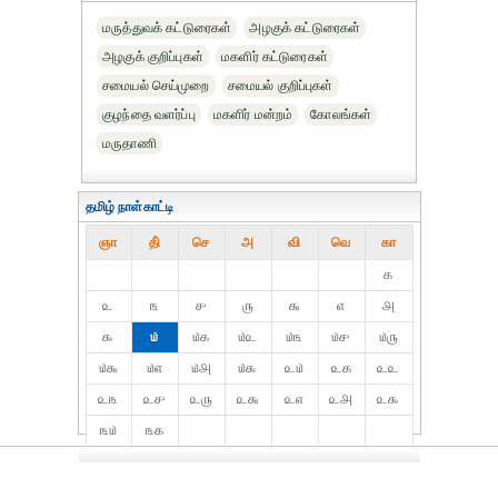
மருத்துவக் கட்டுரைகள்
அழகுக் கட்டுரைகள்
அழகுக் குறிப்புகள்
மகளிர் கட்டுரைகள்
சமையல் செய்முறை
சமையல் குறிப்புகள்
குழந்தை வளர்ப்பு
மகளிர் மன்றம்
கோலங்கள்
மருதாணி
தமிழ் நாள்காட்டி
ஞா
தி்
செ
அ
வி
வெ
கா
௧
௨
௩
௪
௫
௬
௭
௮
௯
௰
௰௧
௰௨
௰௩
௰௪
௰௫
௰௬
௰௭
௰௮
௰௯
௨௰
௨௧
௨௨
௨௩
௨௪
௨௫
௨௬
௨௭
௨௮
௨௯
௩௰
௩௧