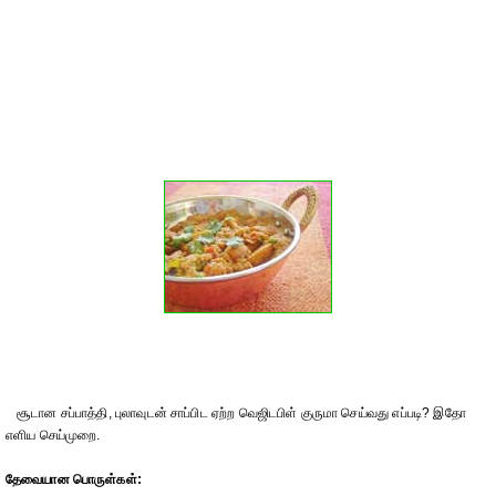
சூடான சப்பாத்தி, புலாவுடன் சாப்பிட ஏற்ற வெஜிடபிள் குருமா செய்வது எப்படி? இதோ
எளிய செய்முறை.
தேவையான பொருள்கள்: