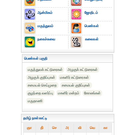
ஆன்மிகம்
ஜோதிடம்
மருத்துவம்
பெண்கள்
நகைச்சுவை
கலைகள்
பெண்கள் பகுதி
மருத்துவக் கட்டுரைகள்
அழகுக் கட்டுரைகள்
அழகுக் குறிப்புகள்
மகளிர் கட்டுரைகள்
சமையல் செய்முறை
சமையல் குறிப்புகள்
குழந்தை வளர்ப்பு
மகளிர் மன்றம்
கோலங்கள்
மருதாணி
தமிழ் நாள்காட்டி
ஞா
தி்
செ
அ
வி
வெ
கா