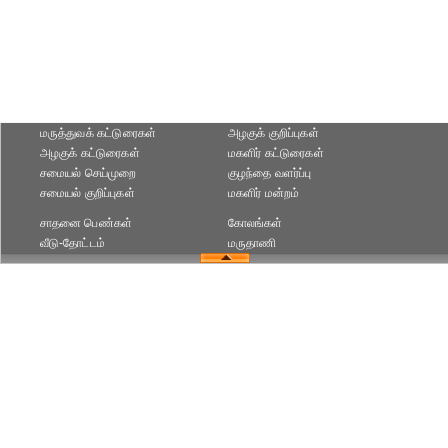
மருத்துவக் கட்டுரைகள்
அழகுக் குறிப்புகள்
அழகுக் கட்டுரைகள்
மகளிர் கட்டுரைகள்
சமையல் செய்முறை
குழந்தை வளர்ப்பு
சமையல் குறிப்புகள்
மகளிர் மன்றம்
சாதனை பெண்கள்
கோலங்கள்
வீடு-தோட்டம்
மருதாணி