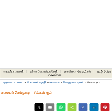
தையற் கலைகள்
|
வர்ண வேலைப்பாடுகள்
|
கைவினை பொருட்கள்
|
புகழ் பெற்ற
மகளிர்கள்
முதன்மை பக்கம்
»
பெண்கள் பகுதி
»
சமையல்
»
பொது உணவுகள்
»
சிக்கன் சூப்
சமையல் செய்முறை - சிக்கன் சூப்