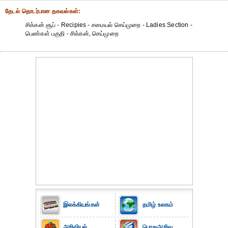
தேட‌ல் தொட‌ர்பான தகவ‌ல்க‌ள்:
சிக்கன் சூப் - Recipies - சமையல் செய்முறை - Ladies Section -
பெண்கள் பகுதி - சிக்கன், செய்முறை
இலக்கியங்கள்
தமிழ் உலகம்
அறிவியல்
பொதுஅறிவு