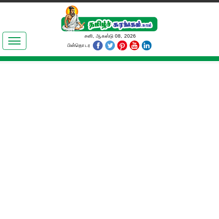
இலக்கியங்கள்
சனி, ஆகஸ்டு 08, 2026
பின்தொடர
தமிழ் உலகம்
அறிவியல்
பொதுஅறிவு
ஆன்மிகம்
ஜோதிடம்
மருத்துவம்
பெண்கள் பகுதி
நகைச்சுவை
கலையுலகம்