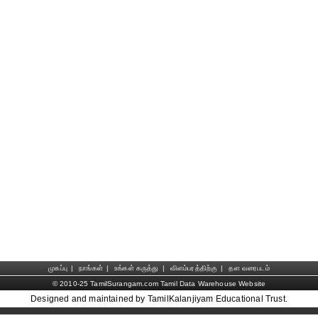
முகப்பு
|
நாங்கள்
|
உங்கள் கருத்து
|
விளம்பரத்திற்கு
|
தள வரைபடம்
© 2010-25 TamilSurangam.com Tamil Data Warehouse Website
Designed and maintained by TamilKalanjiyam Educational Trust.