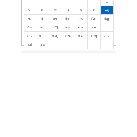
௧
௨
௩
௪
௫
௬
௭
௮
௯
௰
௰௧
௰௨
௰௩
௰௪
௰௫
௰௬
௰௭
௰௮
௰௯
௨௰
௨௧
௨௨
௨௩
௨௪
௨௫
௨௬
௨௭
௨௮
௨௯
௩௰
௩௧