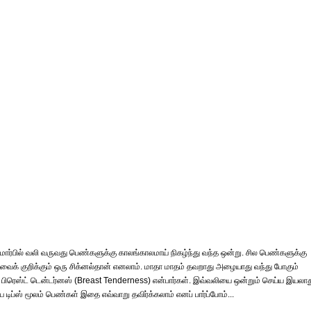
ார்பில் வலி வருவது பெண்களுக்கு காலங்காலமாய் நிகழ்ந்து வந்த ஒன்று. சில பெண்களுக்கு
வரவைக் குறிக்கும் ஒரு சிக்னல்தான் எனலாம். மாதா மாதம் தவறாது அழையாது வந்து போகும்
ரெஸ்ட் டென்டர்னஸ் (Breast Tenderness) என்பார்கள். இவ்வலியை ஒன்றும் செய்ய இயலாத
டிப்ஸ் மூலம் பெண்கள் இதை எவ்வாறு தவிர்க்கலாம் எனப் பார்ப்போம்...