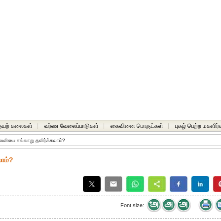
யற் கலைகள்
|
வர்ண வேலைப்பாடுகள்
|
கைவினை பொருட்கள்
|
புகழ் பெற்ற மகளிர்
ு வலியை எவ்வாறு தவிர்க்கலாம்?
லாம்?
Font size: