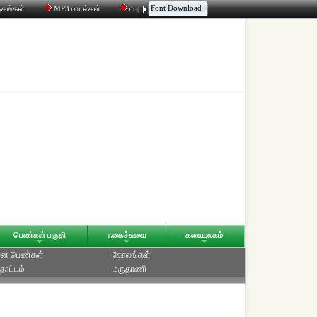
Font Download
தகங்கள்
MP3 பாடல்கள்
மின்னஞ்சல்
திரட்டி
உரையாடல்
பெண்கள் பகுதி
நகைச்சுவை
கலையுலகம்
ை பெண்கள்
கோலங்கள்
தோட்டம்
மருதாணி