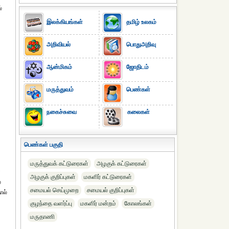
்
இலக்கியங்கள்
தமிழ் உலகம்
அறிவியல்
பொதுஅறிவு
ஆன்மிகம்
ஜோதிடம்
மருத்துவம்
பெண்கள்
நகைச்சுவை
கலைகள்
பெண்கள் பகுதி
மருத்துவக் கட்டுரைகள்
அழகுக் கட்டுரைகள்
ள
அழகுக் குறிப்புகள்
மகளிர் கட்டுரைகள்
்
சமையல் செய்முறை
சமையல் குறிப்புகள்
ால்
குழந்தை வளர்ப்பு
மகளிர் மன்றம்
கோலங்கள்
மருதாணி