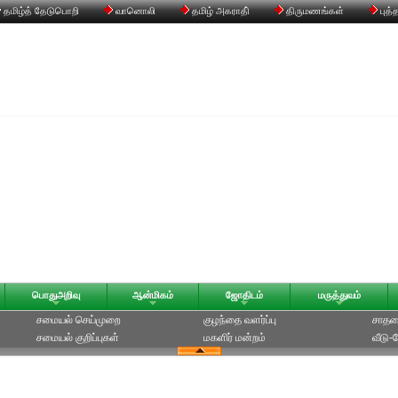
தமிழ்த் தேடுபொறி
வானொலி
தமிழ் அகராதி்
திருமணங்கள்
புத்
பொதுஅறிவு
ஆன்மிகம்
ஜோதிடம்
மருத்துவம்
சமையல் செய்முறை
குழந்தை வளர்ப்பு
சாதன
சமையல் குறிப்புகள்
மகளிர் மன்றம்
வீடு-