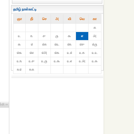
தமிழ் நாள்காட்டி
ஞா
தி்
செ
அ
வி
வெ
கா
௧
௨
௩
௪
௫
௬
௭
௮
௯
௰
௰௧
௰௨
௰௩
௰௪
௰௫
௰௬
௰௭
௰௮
௰௯
௨௰
௨௧
௨௨
௨௩
௨௪
௨௫
௨௬
௨௭
௨௮
௨௯
௩௰
௩௧
்சி ››