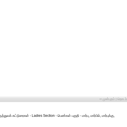
‹‹ முன்புறம்
தொடர்ச
|
த்துவக் கட்டுரைகள் - Ladies Section - பெண்கள் பகுதி - மார்பு, மார்பில், மார்புக்கு,