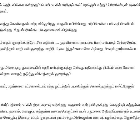
 தெரியவில்லை என்றாலும் பெண் உடலில் சுரக்கும் ஈஸ்ட்ரோஜென் மற்றும் ப்ரோலேக்டின் அளவில
்கள்.
்து கொள்வதால் மார்பு வீங்குகிறது. மாதவிடாயின்போது மார்பில் உள்ள பால் சுரப்பிகளிடம்
-விடுகிறது. சிறு ஸ்பரிசம்கூட வேதனையாகி விடுகிறது.
க்கத்தைக் குறைக்க இதோ சில வழிகள்..... முதலில் உள்ளாடையை (ப்ரா) சரியாகத் தேர்வு செய்ய
 அணிந்தால் பாதி வலி குறைந்த மாதிரி. அவை இறுக்கமாகவோ அல்லது மிகவும் தளர்வாகவோ
த்து அதை ஒரு துவாலையில் சுற்றி மார்புக்கு பத்து அல்லது பதினைந்து நிமிடம் வரை லேசான
சென்றடைவதைத் தடுத்து வீக்கத்தைக் குறைக்கும்.
கறிகள், பழங்களை உட்கொண்டால் ரத்த ஓட்டத்தில் பயணித்துக் கொண்டிருக்கும் ஈஸ்ட்ரோஜன்
 சேர்ப்பதினால் உடலில் திரவ அளவு உயர்கிறது. அதனால் மார்பு வீங்குகிறது. கொழுப்புச் சத்துள்
ம் விடை தரலாம். கொழுப்பு சத்துள்ள உணவு பொருட்கள் உடல் பருமனை அதிகரிப்பதால் நம் உடலால
் கொழுப்பு இல்லாத உப்புக் குறைவான நார்ச்சத்து அதிகமுள்ள உணவுப் பழக்கத்தை அனுசரித்த