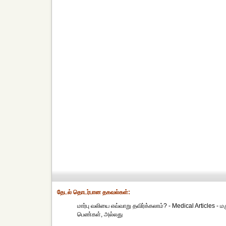
தேட‌ல் தொட‌ர்பான தகவ‌ல்க‌ள்:
மார்பு வலியை எவ்வாறு தவிர்க்கலாம்? - Medical Articles - மரு
பெண்கள், அல்லது