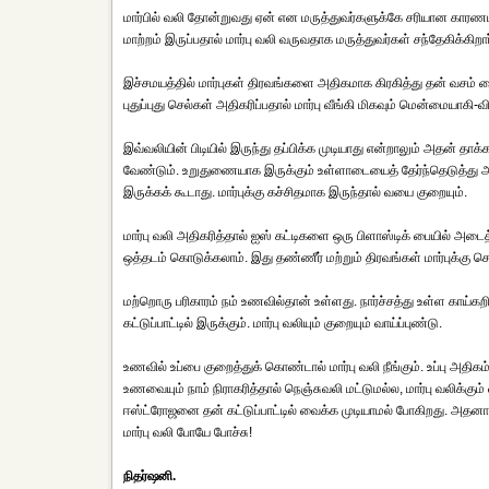
மார்பில் வலி தோன்றுவது ஏன் என மருத்துவர்களுக்கே சரியான காரணம்
மாற்றம் இருப்பதால் மார்பு வலி வருவதாக மருத்துவர்கள் சந்தேகிக்கிறார
இச்சமயத்தில் மார்புகள் திரவங்களை அதிகமாக கிரகித்து தன் வசம் வைத
புதுப்புது செல்கள் அதிகரிப்பதால் மார்பு வீங்கி மிகவும் மென்மையாகி
இவ்வலியின் பிடியில் இருந்து தப்பிக்க முடியாது என்றாலும் அதன் தா
வேண்டும். உறுதுணையாக இருக்கும் உள்ளாடையைத் தேர்ந்தெடுத்து
இருக்கக் கூடாது. மார்புக்கு கச்சிதமாக இருந்தால் வயை குறையும்.
மார்பு வலி அதிகரித்தால் ஐஸ் கட்டிகளை ஒரு பிளாஸ்டிக் பையில் அடை
ஒத்தடம் கொடுக்கலாம். இது தண்ணீர் மற்றும் திரவங்கள் மார்புக்கு 
மற்றொரு பரிகாரம் நம் உணவில்தான் உள்ளது. நார்ச்சத்து உள்ள காய்
கட்டுப்பாட்டில் இருக்கும். மார்பு வலியும் குறையும் வாய்ப்புண்டு.
உணவில் உப்பை குறைத்துக் கொண்டால் மார்பு வலி நீங்கும். உப்பு அதிகம்
உணவையும் நாம் நிராகரித்தால் நெஞ்சுவலி மட்டுமல்ல, மார்பு வலிக்கு
ஈஸ்ட்ரோஜனை தன் கட்டுப்பாட்டில் வைக்க முடியாமல் போகிறது. அதனால
மார்பு வலி போயே போச்சு!
நிதர்ஷனி.