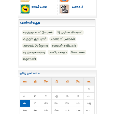
நகைச்சுவை
கலைகள்
பெண்கள் பகுதி
மருத்துவக் கட்டுரைகள்
அழகுக் கட்டுரைகள்
அழகுக் குறிப்புகள்
மகளிர் கட்டுரைகள்
சமையல் செய்முறை
சமையல் குறிப்புகள்
குழந்தை வளர்ப்பு
மகளிர் மன்றம்
கோலங்கள்
மருதாணி
தமிழ் நாள்காட்டி
ஞா
தி்
செ
அ
வி
வெ
கா
௧
௨
௩
௪
௫
௬
௭
௮
௯
௰
௰௧
௰௨
௰௩
௰௪
௰௫
௰௬
௰௭
௰௮
௰௯
௨௰
௨௧
௨௨