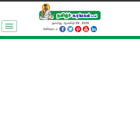
இலக்கியங்கள்
ஞாயிறு, ஆகஸ்டு 09, 2026
பின்தொடர
தமிழ் உலகம்
அறிவியல்
பொதுஅறிவு
ஆன்மிகம்
ஜோதிடம்
மருத்துவம்
பெண்கள் பகுதி
நகைச்சுவை
கலையுலகம்