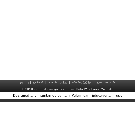
முகப்பு
|
நாங்கள்
|
உங்கள் கருத்து
|
விளம்பரத்திற்கு
|
தள வரைபடம்
© 2010-25 TamilSurangam.com Tamil Data Warehouse Website
Designed and maintained by TamilKalanjiyam Educational Trust.