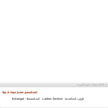
‹‹ முன்புறம்
தொடர்ச்சி ››
|
தேட‌ல் தொட‌ர்பான தகவ‌ல்க‌ள்:
Kolangal - கோலங்கள் - Ladies Section - பெண்கள் பகுதி