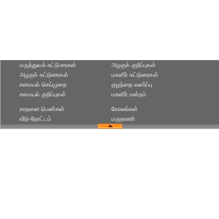
மருத்துவக் கட்டுரைகள்
அழகுக் குறிப்புகள்
அழகுக் கட்டுரைகள்
மகளிர் கட்டுரைகள்
சமையல் செய்முறை
குழந்தை வளர்ப்பு
சமையல் குறிப்புகள்
மகளிர் மன்றம்
சாதனை பெண்கள்
கோலங்கள்
வீடு-தோட்டம்
மருதாணி