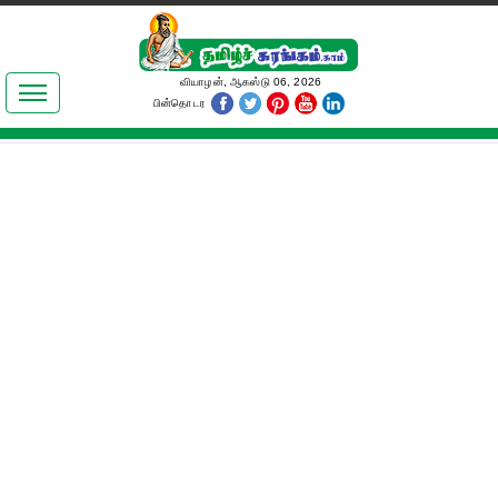
இலக்கியங்கள்
வியாழன், ஆகஸ்டு 06, 2026
பின்தொடர
தமிழ் உலகம்
அறிவியல்
பொதுஅறிவு
ஆன்மிகம்
ஜோதிடம்
மருத்துவம்
பெண்கள் பகுதி
நகைச்சுவை
கலையுலகம்