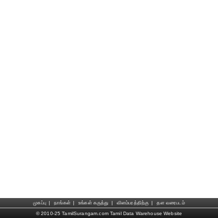
முகப்பு
|
நாங்கள்
|
உங்கள் கருத்து
|
விளம்பரத்திற்கு
|
தள வரைபடம்
© 2010-25 TamilSurangam.com Tamil Data Warehouse Website