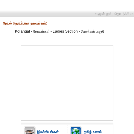
‹‹ முன்புறம்
தொடர்ச்சி ››
|
தேட‌ல் தொட‌ர்பான தகவ‌ல்க‌ள்:
Kolangal - கோலங்கள் - Ladies Section - பெண்கள் பகுதி
இலக்கியங்கள்
தமிழ் உலகம்