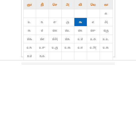
ஞா
தி்
செ
அ
வி
வெ
கா
௧
௨
௩
௪
௫
௬
௭
௮
௯
௰
௰௧
௰௨
௰௩
௰௪
௰௫
௰௬
௰௭
௰௮
௰௯
௨௰
௨௧
௨௨
௨௩
௨௪
௨௫
௨௬
௨௭
௨௮
௨௯
௩௰
௩௧