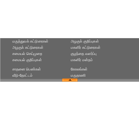
மருத்துவக் கட்டுரைகள்
அழகுக் குறிப்புகள்
அழகுக் கட்டுரைகள்
மகளிர் கட்டுரைகள்
சமையல் செய்முறை
குழந்தை வளர்ப்பு
சமையல் குறிப்புகள்
மகளிர் மன்றம்
சாதனை பெண்கள்
கோலங்கள்
வீடு-தோட்டம்
மருதாணி