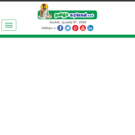
இலக்கியங்கள்
வெள்ளி, ஆகஸ்டு 07, 2026
பின்தொடர
தமிழ் உலகம்
அறிவியல்
பொதுஅறிவு
ஆன்மிகம்
ஜோதிடம்
மருத்துவம்
பெண்கள் பகுதி
நகைச்சுவை
கலையுலகம்