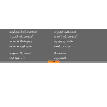
மருத்துவக் கட்டுரைகள்
அழகுக் குறிப்புகள்
அழகுக் கட்டுரைகள்
மகளிர் கட்டுரைகள்
சமையல் செய்முறை
குழந்தை வளர்ப்பு
சமையல் குறிப்புகள்
மகளிர் மன்றம்
சாதனை பெண்கள்
கோலங்கள்
வீடு-தோட்டம்
மருதாணி