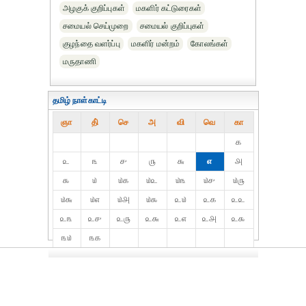
அழகுக் குறிப்புகள்
மகளிர் கட்டுரைகள்
சமையல் செய்முறை
சமையல் குறிப்புகள்
குழந்தை வளர்ப்பு
மகளிர் மன்றம்
கோலங்கள்
மருதாணி
தமிழ் நாள்காட்டி
ஞா
தி்
செ
அ
வி
வெ
கா
௧
௨
௩
௪
௫
௬
௭
௮
௯
௰
௰௧
௰௨
௰௩
௰௪
௰௫
௰௬
௰௭
௰௮
௰௯
௨௰
௨௧
௨௨
௨௩
௨௪
௨௫
௨௬
௨௭
௨௮
௨௯
௩௰
௩௧