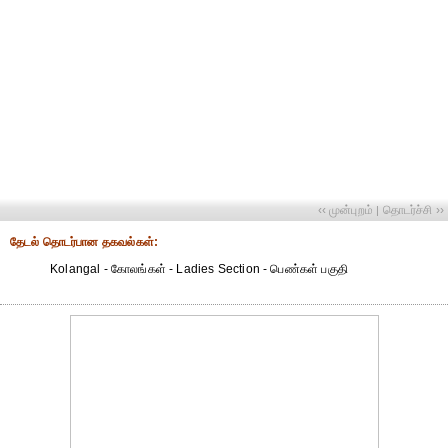
‹‹ முன்புறம்
தொடர்ச்சி ››
|
தேட‌ல் தொட‌ர்பான தகவ‌ல்க‌ள்:
Kolangal - கோலங்கள் - Ladies Section - பெண்கள் பகுதி