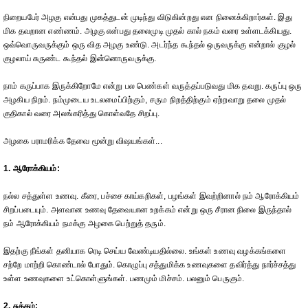
நிறையபேர் அழகு என்பது முகத்துடன் முடிந்து விடுகின்றது என நினைக்கிறார்கள். இது
மிக தவறான எண்ணம். அழகு என்பது தலைமுடி முதல் கால் நகம் வரை உள்ளடக்கியது.
ஒவ்வொருவருக்கும் ஒரு வித அழகு உண்டு. அடர்ந்த கூந்தல் ஒருவருக்கு என்றால் குழல்
குழலாய் சுருண்ட கூந்தல் இன்னொருவருக்கு.
நாம் கருப்பாக இருக்கிறோமே என்று பல பெண்கள் வருத்தப்படுவது மிக தவறு. கருப்பு ஒரு
அழகிய நிறம். நம்முடைய உடலமைப்பிற்கும், சரும நிறத்திற்கும் ஏற்றவாறு தலை முதல்
குதிகால் வரை அலங்கரித்து கொள்வதே சிறப்பு.
அழகை பராமரிக்க தேவை மூன்று விஷயங்கள்...
1. ஆரோக்கியம்:
நல்ல சத்துள்ள உணவு. கீரை, பச்சை காய்கறிகள், பழங்கள் இவற்றினால் நம் ஆரோக்கியம்
சிறப்படையும். அளவான உணவு தேவையான உறக்கம் என்று ஒரு சீரான நிலை இருந்தால்
நம் ஆரோக்கியம் நமக்கு அழகை பெற்றுத் தரும்.
இதற்கு நீங்கள் தனியாக ரெடி செய்ய வேண்டியதில்லை. உங்கள் உணவு வழக்கங்களை
சற்றே மாற்றி கொண்டால் போதும். கொழுப்பு சத்துமிக்க உணவுகளை தவிர்த்து நார்ச்சத்து
உள்ள உணவுகளை உட்கொள்ளுங்கள். பணமும் மிச்சம். பலனும் பெருகும்.
2. சுத்தம்: