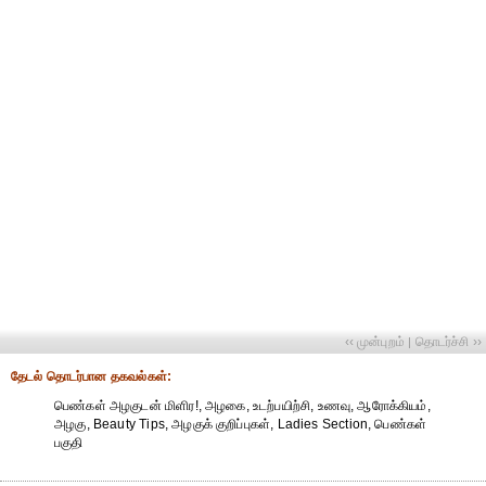
‹‹ முன்புறம்
தொடர்ச்சி ››
|
தேட‌ல் தொட‌ர்பான தகவ‌ல்க‌ள்:
பெண்கள் அழகுடன் மிளிர!, அழகை, உடற்பயிற்சி, உணவு, ஆரோக்கியம்,
அழகு, Beauty Tips, அழகுக் குறிப்புகள், Ladies Section, பெண்கள்
பகுதி