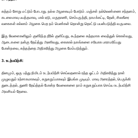
சுத்தம் சோறு மட்டும் போடாது. நல்ல அழகையும் போடும். மஞ்சள் நல்லெண்ணை சந்தனம்,
கடலைமாவு பயத்தமாவு, பால் ஏடு, மருதாணி, செம்பருத்தி, நாமக்கட்டி, தேன், சிலகீரை
வகைகள் எல்லாம் அழகை பெற நம் பெண்கள் தொன்று தொட்டு பயன்படுத்தி வருபவை.
இரு வேளைகளிலும் குளிர்ந்த நீரில் குளிப்பது, கூந்தலை சுத்தமாக வைத்துக் கொள்வது,
ஆடைகளை நன்கு தேய்த்து அணிவது, கைகால் நகங்களை சரியாக பாராமரிப்பது
போன்றவை, சுத்தத்தை அதிகரித்து அழகை மேம்படுத்தும்.
3. உடற்பயிற்சி:
தினமும், ஒரு பத்து நிமிடம் உடற்பயிற்சி செய்வதனால் ரத்த ஓட்டம் அதிகரித்து நாள்
முழுவதும் உற்சாகமாகவும், சுறுசுறுப்பாகவும் இயங்க முடியும். மாவு அரைத்தல், பெருக்கி
துடைத்தல், துணி தேய்த்தல் போன்ற வேலைகளை நாம் சுறுசுறுப்பாக செய்ய உடற்பயிற்சி
அவசியம் தேவை.