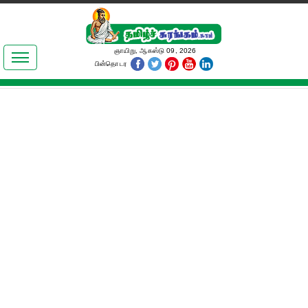
இலக்கியங்கள்
ஞாயிறு, ஆகஸ்டு 09, 2026
பின்தொடர
தமிழ் உலகம்
அறிவியல்
பொதுஅறிவு
ஆன்மிகம்
ஜோதிடம்
மருத்துவம்
பெண்கள் பகுதி
நகைச்சுவை
கலையுலகம்