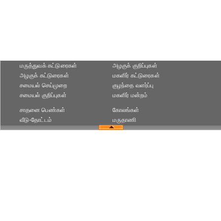
மருத்துவக் கட்டுரைகள்
அழகுக் குறிப்புகள்
அழகுக் கட்டுரைகள்
மகளிர் கட்டுரைகள்
சமையல் செய்முறை
குழந்தை வளர்ப்பு
சமையல் குறிப்புகள்
மகளிர் மன்றம்
சாதனை பெண்கள்
கோலங்கள்
வீடு-தோட்டம்
மருதாணி