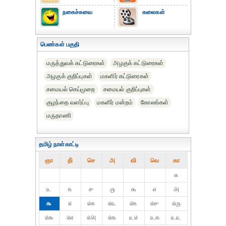
நகைச்சுவை
கலைகள்
பெண்கள் பகுதி
மருத்துவக் கட்டுரைகள்
அழகுக் கட்டுரைகள்
அழகுக் குறிப்புகள்
மகளிர் கட்டுரைகள்
சமையல் செய்முறை
சமையல் குறிப்புகள்
குழந்தை வளர்ப்பு
மகளிர் மன்றம்
கோலங்கள்
மருதாணி
தமிழ் நாள்காட்டி
ஞா
தி்
செ
அ
வி
வெ
கா
௧
௨
௩
௪
௫
௬
௭
௮
௯
௰
௰௧
௰௨
௰௩
௰௪
௰௫
௰௬
௰௭
௰௮
௰௯
௨௰
௨௧
௨௨