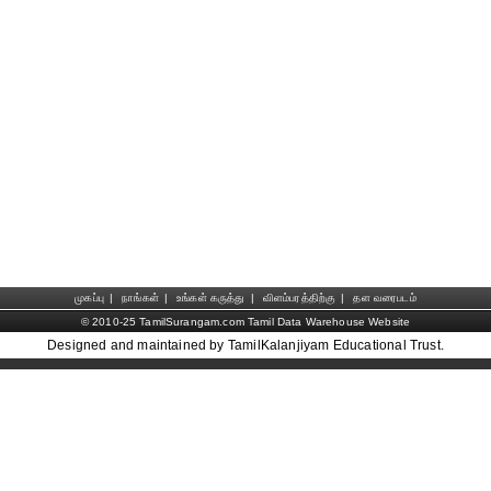
முகப்பு
|
நாங்கள்
|
உங்கள் கருத்து
|
விளம்பரத்திற்கு
|
தள வரைபடம்
© 2010-25 TamilSurangam.com Tamil Data Warehouse Website
Designed and maintained by TamilKalanjiyam Educational Trust.