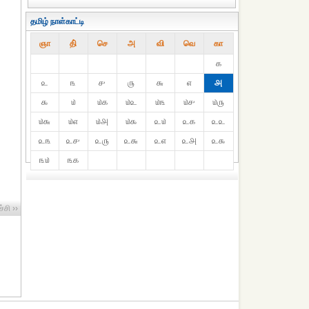
தமிழ் நாள்காட்டி
ஞா
தி்
செ
அ
வி
வெ
கா
௧
௨
௩
௪
௫
௬
௭
௮
௯
௰
௰௧
௰௨
௰௩
௰௪
௰௫
௰௬
௰௭
௰௮
௰௯
௨௰
௨௧
௨௨
௨௩
௨௪
௨௫
௨௬
௨௭
௨௮
௨௯
௩௰
௩௧
்சி ››