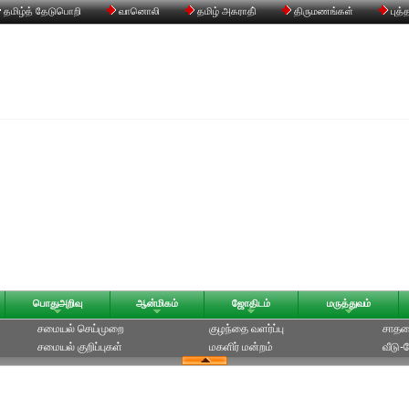
தமிழ்த் தேடுபொறி
வானொலி
தமிழ் அகராதி்
திருமணங்கள்
புத்
பொதுஅறிவு
ஆன்மிகம்
ஜோதிடம்
மருத்துவம்
சமையல் செய்முறை
குழந்தை வளர்ப்பு
சாதன
சமையல் குறிப்புகள்
மகளிர் மன்றம்
வீடு-