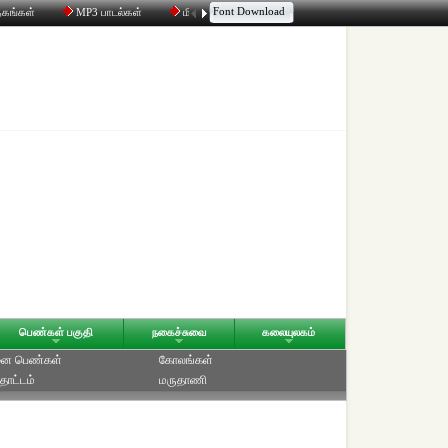
Font Download
தகங்கள்
MP3 பாடல்கள்
மின்னஞ்சல்
திரட்டி
உரையாடல்
பெண்கள் பகுதி
நகைச்சுவை
கலையுலகம்
ை பெண்கள்
கோலங்கள்
தோட்டம்
மருதாணி