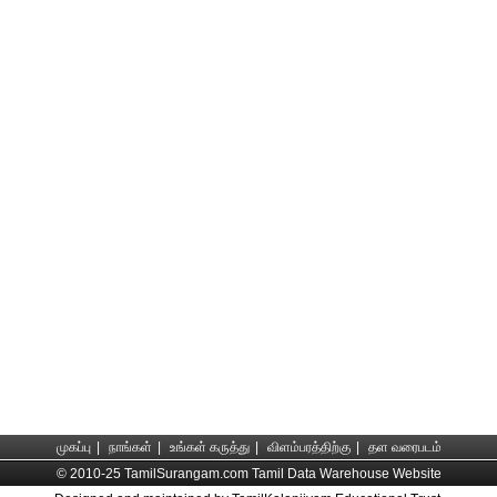
முகப்பு
|
நாங்கள்
|
உங்கள் கருத்து
|
விளம்பரத்திற்கு
|
தள வரைபடம்
© 2010-25 TamilSurangam.com Tamil Data Warehouse Website