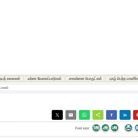
யற் கலைகள்
|
வர்ண வேலைப்பாடுகள்
|
கைவினை பொருட்கள்
|
புகழ் பெற்ற மகளிர்
பானம்
Font size: