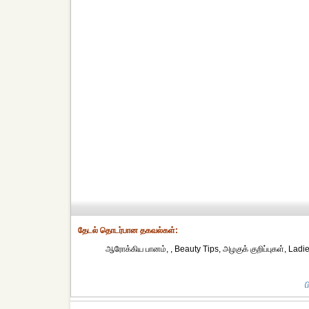
தேட‌ல் தொட‌ர்பான தகவ‌ல்க‌ள்:
ஆரோக்கிய பானம், , Beauty Tips, அழகுக் குறிப்புகள், Ladi
ப