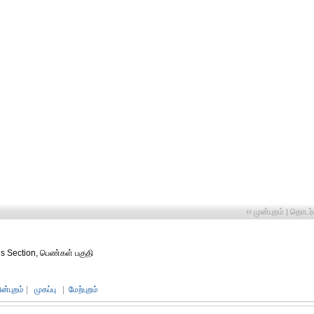
‹‹ முன்புறம்
தொடர்ச
|
es Section, பெண்கள் பகுதி
ின்புறம்
|
முகப்பு
|
மேற்புறம்