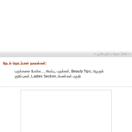
‹‹ முன்புறம்
தொடர்ச்சி ››
|
தேட‌ல் தொட‌ர்பான தகவ‌ல்க‌ள்:
பருக்களை போக்க..., சிவப்பு, பருக்கள், Beauty Tips, அழகுக்
குறிப்புகள், Ladies Section, பெண்கள் பகுதி