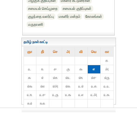
அழகுக் குறிப்புகள்
மகளிர் கட்டுரைகள்
சமையல் செய்முறை
சமையல் குறிப்புகள்
குழந்தை வளர்ப்பு
மகளிர் மன்றம்
கோலங்கள்
மருதாணி
தமிழ் நாள்காட்டி
ஞா
தி்
செ
அ
வி
வெ
கா
௧
௨
௩
௪
௫
௬
௭
௮
௯
௰
௰௧
௰௨
௰௩
௰௪
௰௫
௰௬
௰௭
௰௮
௰௯
௨௰
௨௧
௨௨
௨௩
௨௪
௨௫
௨௬
௨௭
௨௮
௨௯
௩௰
௩௧