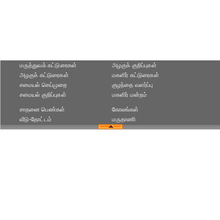
மருத்துவக் கட்டுரைகள்
அழகுக் குறிப்புகள்
அழகுக் கட்டுரைகள்
மகளிர் கட்டுரைகள்
சமையல் செய்முறை
குழந்தை வளர்ப்பு
சமையல் குறிப்புகள்
மகளிர் மன்றம்
சாதனை பெண்கள்
கோலங்கள்
வீடு-தோட்டம்
மருதாணி