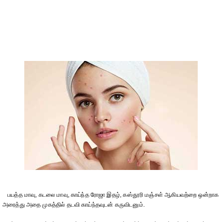
பயத்த மாவு, கடலை மாவு, காய்ந்த ரோஜா இதழ், கஸ்தூரி மஞ்சள் ஆகியவற்றை ஒன்றாக
அரைத்து அதை முகத்தில் தடவி காய்ந்தவுடன் கருவிடனும்.