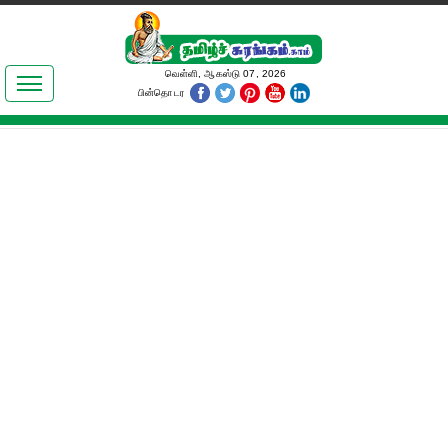
இலக்கியங்கள்
வெள்ளி, ஆகஸ்டு 07, 2026
பின்தொடர
தமிழ் உலகம்
அறிவியல்
பொதுஅறிவு
ஆன்மிகம்
ஜோதிடம்
மருத்துவம்
பெண்கள் பகுதி
நகைச்சுவை
கலையுலகம்