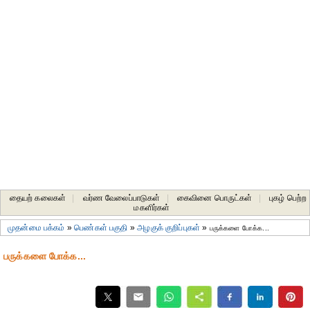
தையற் கலைகள்
|
வர்ண வேலைப்பாடுகள்
|
கைவினை பொருட்கள்
|
புகழ் பெற்ற
மகளிர்கள்
முதன்மை பக்கம்
»
பெண்கள் பகுதி
»
அழகுக் குறிப்புகள்
»
பருக்களை போக்க...
பருக்களை போக்க...