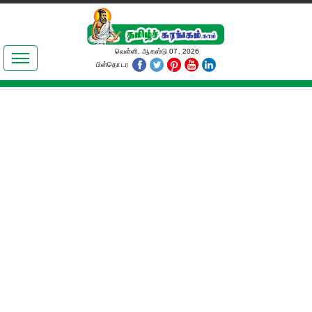
இலக்கியங்கள்
வெள்ளி, ஆகஸ்டு 07, 2026
பின்தொடர
தமிழ் உலகம்
அறிவியல்
பொதுஅறிவு
ஆன்மிகம்
ஜோதிடம்
மருத்துவம்
பெண்கள் பகுதி
நகைச்சுவை
கலையுலகம்