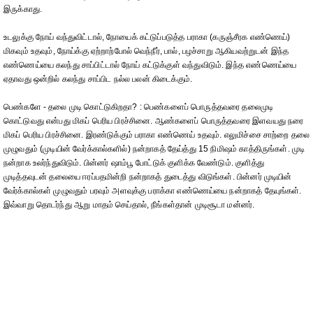
இருக்காது.
உடலுக்கு நோய் வந்துவிட்டால், நோயைக் கட்டுப்படுத்த பராகா (கருஞ்சீரக எண்ணெய்)
மிகவும் உதவும், நோய்க்கு ஏற்றாற்போல் வெந்நீர், பால், பழச்சாறு ஆகியவற்றுடன் இந்த
எண்ணெய்யை கலந்து சாப்பிட்டால் நோய் கட்டுக்குள் வந்துவிடும். இந்த எண்ணெய்யை
ஏதாவது ஒன்றில் கலந்து சாப்பிட நல்ல பலன் கிடைக்கும்.
பெண்களே - தலை முடி கொட்டுகிறதா? : பெண்களைப் பொருத்தவரை தலைமுடி
கொட்டுவது என்பது மிகப் பெரிய பிரச்சினை. ஆண்களைப் பொருத்தவரை இளவயது நரை
மிகப் பெரிய பிரச்சினை. இரண்டுக்கும் பராகா எண்ணெய் உதவும். எலுமிச்சை சாற்றை தலை
முழுவதும் (முடியின் வேர்க்கால்களில்) நன்றாகத் தேய்த்து 15 நிமிஷம் காத்திருங்கள். முடி
நன்றாக உலர்ந்துவிடும். பின்னர் ஷாம்பூ போட்டுக் குளிக்க வேண்டும். குளித்து
முடித்தவுடன் தலையை ஈரப்பதமின்றி நன்றாகத் துடைத்து விடுங்கள். பின்னர் முடியின்
வேர்க்கால்கள் முழுவதும் பரவும் அளவுக்கு பராக்கா எண்ணெய்யை நன்றாகத் தேயுங்கள்.
இவ்வாறு தொடர்ந்து ஆறு மாதம் செய்தால், நீங்கள்தான் முடிசூடா மன்னர்.