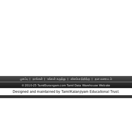
முகப்பு
|
நாங்கள்
|
உங்கள் கருத்து
|
விளம்பரத்திற்கு
|
தள வரைபடம்
© 2010-25 TamilSurangam.com Tamil Data Warehouse Website
Designed and maintained by TamilKalanjiyam Educational Trust.