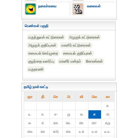
நகைச்சுவை
கலைகள்
பெண்கள் பகுதி
மருத்துவக் கட்டுரைகள்
அழகுக் கட்டுரைகள்
அழகுக் குறிப்புகள்
மகளிர் கட்டுரைகள்
சமையல் செய்முறை
சமையல் குறிப்புகள்
குழந்தை வளர்ப்பு
மகளிர் மன்றம்
கோலங்கள்
மருதாணி
தமிழ் நாள்காட்டி
ஞா
தி்
செ
அ
வி
வெ
கா
௧
௨
௩
௪
௫
௬
௭
௮
௯
௰
௰௧
௰௨
௰௩
௰௪
௰௫
௰௬
௰௭
௰௮
௰௯
௨௰
௨௧
௨௨