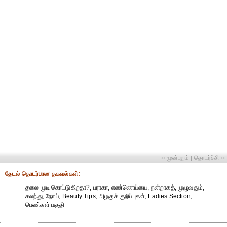
‹‹ முன்புறம்
தொடர்ச்சி ››
|
தேட‌ல் தொட‌ர்பான தகவ‌ல்க‌ள்:
தலை முடி கொட்டுகிறதா?, பராகா, எண்ணெய்யை, நன்றாகத், முழுவதும்,
கலந்து, நோய், Beauty Tips, அழகுக் குறிப்புகள், Ladies Section,
பெண்கள் பகுதி