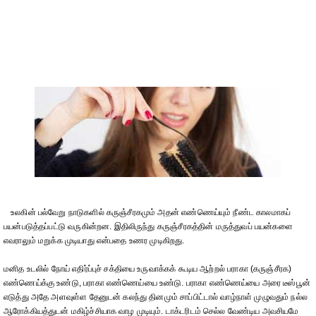
உலகின் பல்வேறு நாடுகளில் கருஞ்சீரகமும் அதன் எண்ணெய்யும் நீண்ட காலமாகப்
பயன்படுத்தப்பட்டு வருகின்றன. இதிலிருந்து கருஞ்சீரகத்தின் மருத்துவப் பயன்களை
எவராலும் மறுக்க முடியாது என்பதை உணர முடிகிறது.
மனித உடலில் நோய் எதிர்ப்புச் சக்தியை உருவாக்கக் கூடிய ஆற்றல் பராகா (கருஞ்சீரக)
எண்ணெய்க்கு உண்டு, பராகா எண்ணெய்யை உண்டு. பராகா எண்ணெய்யை அரை டீஸ்பூன்
எடுத்து அதே அளவுள்ள தேனுடன் கலந்து தினமும் சாப்பிட்டால் வாழ்நாள் முழுவதும் நல்ல
ஆரோக்கியத்துடன் மகிழ்ச்சியாக வாழ முடியும். டாக்டரிடம் செல்ல வேண்டிய அவசியமே