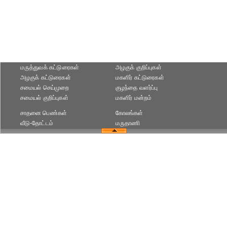
மருத்துவக் கட்டுரைகள்
அழகுக் குறிப்புகள்
அழகுக் கட்டுரைகள்
மகளிர் கட்டுரைகள்
சமையல் செய்முறை
குழந்தை வளர்ப்பு
சமையல் குறிப்புகள்
மகளிர் மன்றம்
சாதனை பெண்கள்
கோலங்கள்
வீடு-தோட்டம்
மருதாணி