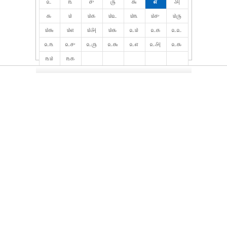
௨
௩
௪
௫
௬
௭
௮
௯
௰
௰௧
௰௨
௰௩
௰௪
௰௫
௰௬
௰௭
௰௮
௰௯
௨௰
௨௧
௨௨
௨௩
௨௪
௨௫
௨௬
௨௭
௨௮
௨௯
௩௰
௩௧