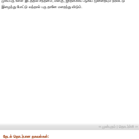
முகப்பரு உள்ள இடத்தில் சந்தனம், மிளகு, ஜாதிக்காய் ஆகிய மூன்றையும் நீர்விட்டு
இழைத்து போட்டு வந்தால் பரு தானே மறைந்து விடும்.
‹‹ முன்புறம்
தொடர்ச்சி ››
|
தேட‌ல் தொட‌ர்பான தகவ‌ல்க‌ள்: