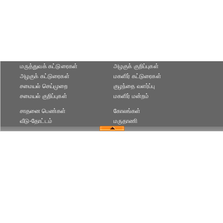
மருத்துவக் கட்டுரைகள்
அழகுக் குறிப்புகள்
அழகுக் கட்டுரைகள்
மகளிர் கட்டுரைகள்
சமையல் செய்முறை
குழந்தை வளர்ப்பு
சமையல் குறிப்புகள்
மகளிர் மன்றம்
சாதனை பெண்கள்
கோலங்கள்
வீடு-தோட்டம்
மருதாணி