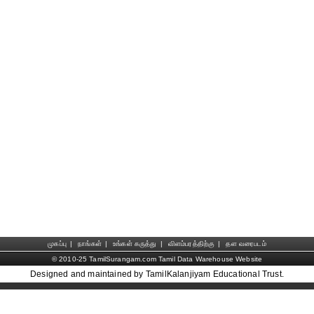
முகப்பு
|
நாங்கள்
|
உங்கள் கருத்து
|
விளம்பரத்திற்கு
|
தள வரைபடம்
© 2010-25 TamilSurangam.com Tamil Data Warehouse Website
Designed and maintained by TamilKalanjiyam Educational Trust.