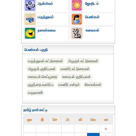
ஆன்மிகம்
ஜோதிடம்
மருத்துவம்
பெண்கள்
நகைச்சுவை
கலைகள்
பெண்கள் பகுதி
மருத்துவக் கட்டுரைகள்
அழகுக் கட்டுரைகள்
அழகுக் குறிப்புகள்
மகளிர் கட்டுரைகள்
சமையல் செய்முறை
சமையல் குறிப்புகள்
குழந்தை வளர்ப்பு
மகளிர் மன்றம்
கோலங்கள்
மருதாணி
தமிழ் நாள்காட்டி
ஞா
தி்
செ
அ
வி
வெ
கா
௧