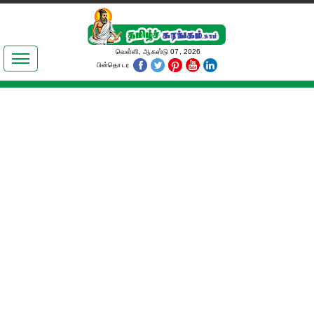
இலக்கியங்கள்
வெள்ளி, ஆகஸ்டு 07, 2026
பின்தொடர
தமிழ் உலகம்
அறிவியல்
பொதுஅறிவு
ஆன்மிகம்
ஜோதிடம்
மருத்துவம்
பெண்கள் பகுதி
நகைச்சுவை
கலையுலகம்