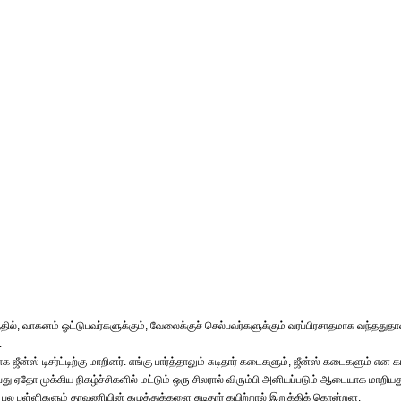
ில், வாகனம் ஓட்டுபவர்களுக்கும், வேலைக்குச் செல்பவர்களுக்கும் வரப்பிரசாதமாக வந்ததுதா
.
ஜீன்ஸ் டிசர்ட்டிற்கு மாறினர். எங்கு பார்த்தாலும் சுடிதார் கடைகளும், ஜீன்ஸ் கடைகளும் என கா
ஏதோ முக்கிய நிகழ்ச்சிகளில் மட்டும் ஒரு சிலரால் விரும்பி அனியப்படும் ஆடையாக மாறியத
 பல பள்ளிகளும் தாவணியின் கழுத்துக்களை சுடிதார் கயிற்றால் இறுக்கிக் கொன்றன.