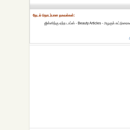
தேட‌ல் தொட‌ர்பான தகவ‌ல்க‌ள்:
ஜீன்ஸிற்கு ஏற்ற டாப்ஸ் - Beauty Articles - அழகுக் கட்டுரை