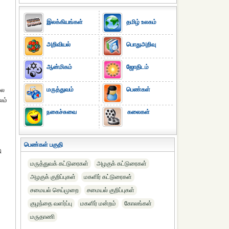
இலக்கியங்கள்
தமிழ் உலகம்
அறிவியல்
பொதுஅறிவு
ஆன்மிகம்
ஜோதிடம்
மருத்துவம்
பெண்கள்
பல
லம்
நகைச்சுவை
கலைகள்
பெண்கள் பகுதி
ி
மருத்துவக் கட்டுரைகள்
அழகுக் கட்டுரைகள்
அழகுக் குறிப்புகள்
மகளிர் கட்டுரைகள்
சமையல் செய்முறை
சமையல் குறிப்புகள்
குழந்தை வளர்ப்பு
மகளிர் மன்றம்
கோலங்கள்
மருதாணி