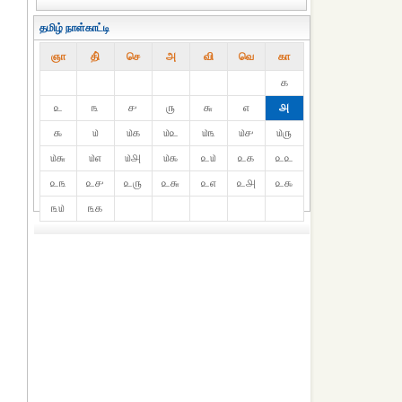
தமிழ் நாள்காட்டி
ஞா
தி்
செ
அ
வி
வெ
கா
௧
௨
௩
௪
௫
௬
௭
௮
௯
௰
௰௧
௰௨
௰௩
௰௪
௰௫
௰௬
௰௭
௰௮
௰௯
௨௰
௨௧
௨௨
௨௩
௨௪
௨௫
௨௬
௨௭
௨௮
௨௯
௩௰
௩௧