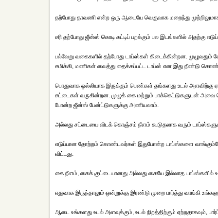
தற்போது தாவணி என்ற ஒரு ஆடையே வெகுவாக மறைந்து முற்றிலுமாக கி
சரி தற்போது ஜீன்ஸ் கொடி கட்டிப் பறக்கும் பல இடங்களில் அதற்கு எட
பல்வேறு வகைகளில் தற்போது டாப்ஸ்கள் கிடைக்கின்றன. முழுவதும் வேலை
சமிக்கி, மணிகள் வைத்து தைக்கப்பட்ட டாப்ஸ் என இது நீண்டு கொண்
பொதுவாக ஒல்லியாக இருக்கும் பெண்கள் தங்களது உடல் அளவிற்கு ஏற்
சட்டைகள் வருகின்றன. முழுக் கை மற்றும் பாக்கெட்டுகளுடன் அவை 
போன்ற ஜீன்ஸ் பேன்ட்டுகளுக்கு அணியலாம்.
அல்லது சட்டையை விடக் கொஞ்சம் நீளம் கூடுதலாக வரும் டாப்ஸ்களு
எடுப்பான தோற்றம் கொண்டவர்கள் இதுபோன்ற டாப்ஸ்களை வாங்கும்ப
விட்டது.
கை நீளம், கைக் குட்டையானது அல்லது கையே இல்லாத டாப்ஸ்களில் உங்
எதுவாக இருந்தாலும் ஒன்றுக்கு இரண்டு முறை பார்த்து வாங்கி உங்க
ஆடை உங்களது உடல் அளவுக்கும், உடல் நிறத்திற்கும் ஏற்றதாகவும், பார