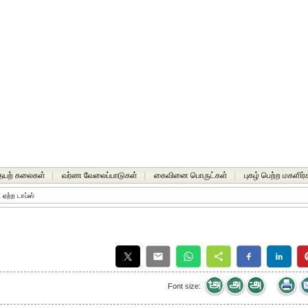
யற் கலைகள்
|
வர்ண வேலைப்பாடுகள்
|
கைவினை பொருட்கள்
|
புகழ் பெற்ற மகளிர்
ு ஏற்ற டாப்ஸ்
Font size: