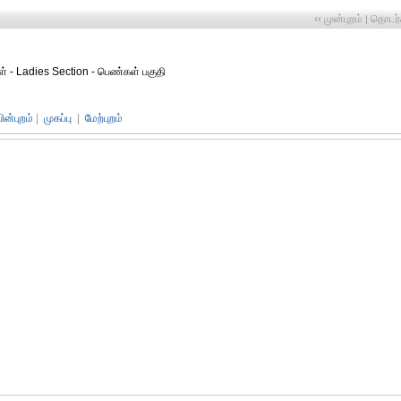
‹‹ முன்புறம்
தொடர்ச
|
கள் - Ladies Section - பெண்கள் பகுதி
பின்புறம்
|
முகப்பு
|
மேற்புறம்