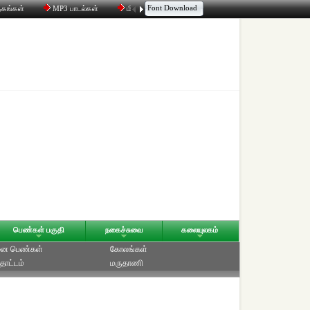
Font Download
தகங்கள்
MP3 பாடல்கள்
மின்னஞ்சல்
திரட்டி
உரையாடல்
பெண்கள் பகுதி
நகைச்சுவை
கலையுலகம்
ை பெண்கள்
கோலங்கள்
தோட்டம்
மருதாணி