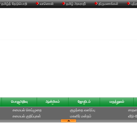
தமிழ்த் தேடுபொறி
வானொலி
தமிழ் அகராதி்
திருமணங்கள்
புத்
பொதுஅறிவு
ஆன்மிகம்
ஜோதிடம்
மருத்துவம்
சமையல் செய்முறை
குழந்தை வளர்ப்பு
சாதன
சமையல் குறிப்புகள்
மகளிர் மன்றம்
வீடு-