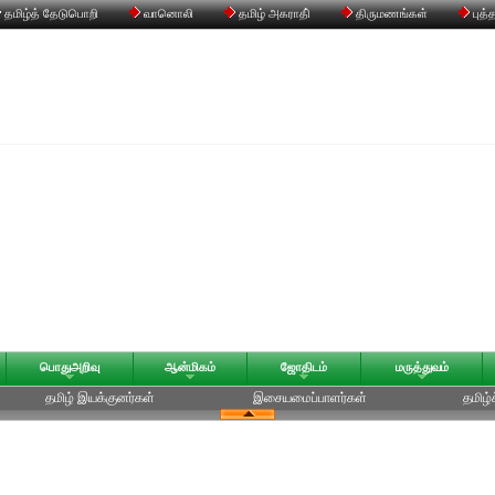
தமிழ்த் தேடுபொறி
வானொலி
தமிழ் அகராதி்
திருமணங்கள்
புத்
பொதுஅறிவு
ஆன்மிகம்
ஜோதிடம்
மருத்துவம்
தமிழ் இயக்குனர்கள்
இசையமைப்பாளர்கள்
தமிழ்