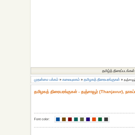
தமிழ்த் திரைப்படங்கள்
முதன்மை பக்கம்
»
கலையுலகம்
»
தமிழகத் திரையரங்குகள்
»
தஞ்சாவூர
தமிழகத் திரையரங்குகள் - தஞ்சாவூர் (Thanjavur), நாகப்
Font color: