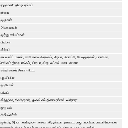
ராஜாமணி திரையரங்கம்
ரத்னா
முருகன்
அவ்வையார்
முத்துமாரியம்மன்
பிலிப்ஸ்
ஸ்ரீராம்
டைமண்ட் மகால், காசி கலை அரங்கம், ஜெயா, மீனாட்சி, வேல்முருகன், பரணிகா,
செல்வம் திரையரங்கம், விஜயா, விஜயலட்சமி, வாசு, லேனா
சக்தி சங்கர் கொள்ளிடம்,
பழனியப்பா
ஓடியோன்
புஷ்பம்
ஸ்ரீதுர்கா, சிவக்குமார், ஓ.எஸ்.எம்.திரையரங்கம், ஸ்ரீராஜா
முருகன்
சிம்ப்லெக்ஸ்
ஜுபிடர், அருள், ஸ்ரீகுமரன், கமலா, கிருஷ்ணா, ஞானம், ராஜா, பர்வீண், ராணி பேரடைஸ்,