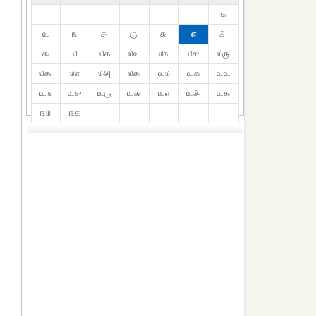
௧
௨
௩
௪
௫
௬
௭
௮
௯
௰
௰௧
௰௨
௰௩
௰௪
௰௫
௰௬
௰௭
௰௮
௰௯
௨௰
௨௧
௨௨
௨௩
௨௪
௨௫
௨௬
௨௭
௨௮
௨௯
௩௰
௩௧