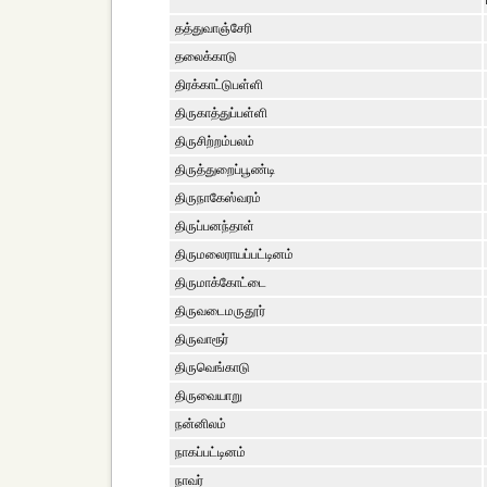
தத்துவாஞ்சேரி
தலைக்காடு
திரக்காட்டுபள்ளி
திருகாத்துப்பள்ளி
திருசிற்றம்பலம்
திருத்துறைப்பூண்டி
திருநாகேஸ்வரம்
திருப்பனந்தாள்
திருமலைராயப்பட்டினம்
திருமாக்கோட்டை
திருவடைமருதூர்
திருவாரூர்
திருவெங்காடு
திருவையாறு
நன்னிலம்
நாகப்பட்டினம்
நாவர்