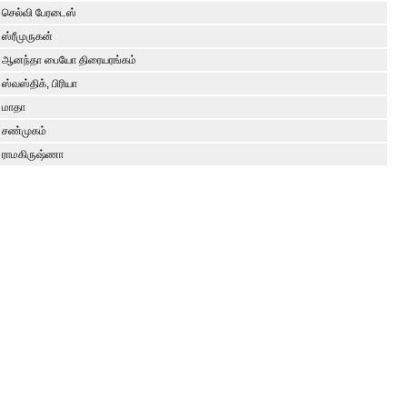
செல்வி பேரடைஸ்
ஸ்ரீமுருகன்
ஆனந்தா பையோ திரையரங்கம்
ஸ்வஸ்திக், பிரியா
மாதா
சண்முகம்
ராமகிருஷ்ணா