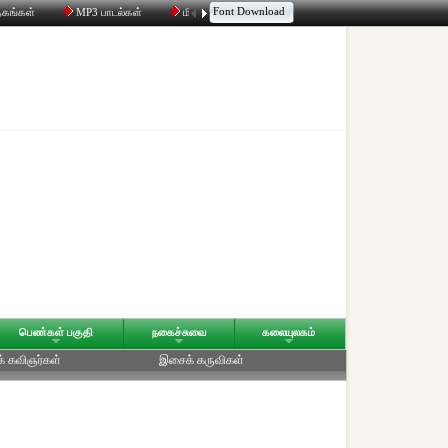
Font Download
தகங்கள்
MP3 பாடல்கள்
மின்னஞ்சல்
திரட்டி
உரையாடல்
பெண்கள் பகுதி
நகைச்சுவை
கலையுலகம்
க் கவிஞர்கள்
இசைக் கருவிகள்