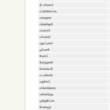
நீடமங்களம்
பட்டுக்கோட்டை
பணதுறை
பந்தநல்லூர்
பாபநாசம்
பாப்பநாடு
புதுபட்டினம்
பூம்புகார்
பேரளம்
பேராவூரணி
பொறையார்
மடபுலிகாடு
மதுக்கூர்
மயிலாடுதறை
மன்னார்குடி
முத்துபேட்டை
மேலையூர்