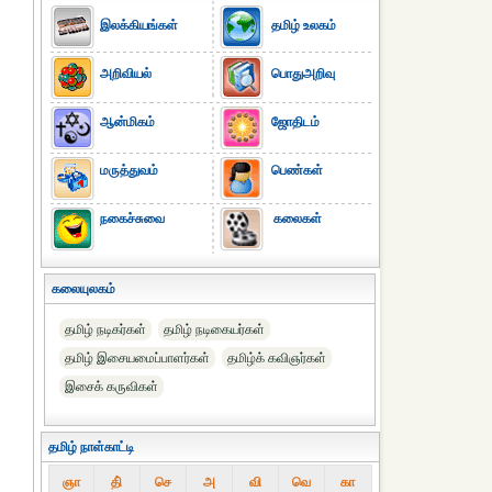
இலக்கியங்கள்
தமிழ் உலகம்
அறிவியல்
பொதுஅறிவு
ஆன்மிகம்
ஜோதிடம்
மருத்துவம்
பெண்கள்
நகைச்சுவை
கலைகள்
கலையுலகம்
தமிழ் நடிகர்கள்
தமிழ் நடிகையர்கள்
தமிழ் இசையமைப்பாளர்கள்
தமிழ்க் கவிஞர்கள்
இசைக் கருவிகள்
தமிழ் நாள்காட்டி
ஞா
தி்
செ
அ
வி
வெ
கா