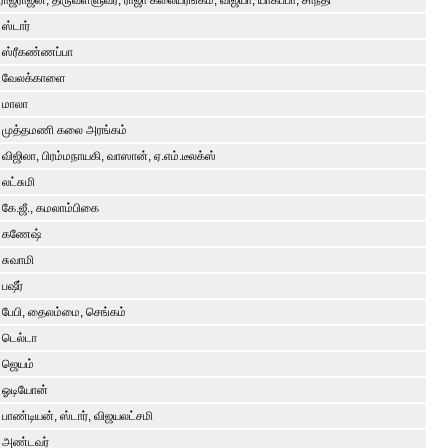
ராஜராஜன், திருவள்ளுவர், ராஜா கலையரங்கம், விஜயா, யாகப்பா, சாந்தி
ஸ்டார்
ஸ்ரீகண்ணப்பா
வேலக்காளை
மாலா
முத்தமணி கலை அரங்கம்
விஜிலா, பிரம்மநாயகி, வாஸான், ஏ.எம்.டீலக்ஸ்
லட்சுமி
கே.ஜீ., கமலாம்பிகை
கணேஷ்
சுவாமி
பஷீர்
பேபி, தைலம்மை, செங்கம்
டெல்டா
ஜெயம்
ஓடியோன்
பாண்டியன், ஸ்டார், விஜயலட்சமி
அண்டவர்