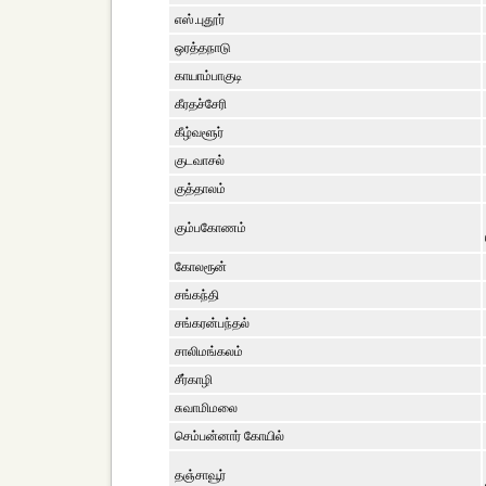
எஸ்.புதூர்
ஒரத்தநாடு
காயாம்பாகுடி
கீரதச்சேரி
கீழ்வளூர்
குடவாசல்
குத்தாலம்
கும்பகோணம்
கோலரூன்
சங்கந்தி
சங்கரன்பந்தல்
சாலிமங்கலம்
சீர்காழி
சுவாமிமலை
செம்பன்னார் கோயில்
தஞ்சாவூர்