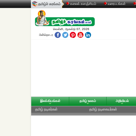
தமிழ்ச் சுரங்கம்
கலைக் களஞ்சியம்
வரைபடங்கள்
வெள்ளி, ஆகஸ்டு 07, 2026
பின்தொடர
இலக்கியங்கள்
தமிழ் உலகம்
அறிவியல்
தமிழ் நடிகர்கள்
தமிழ் நடிகையர்கள்