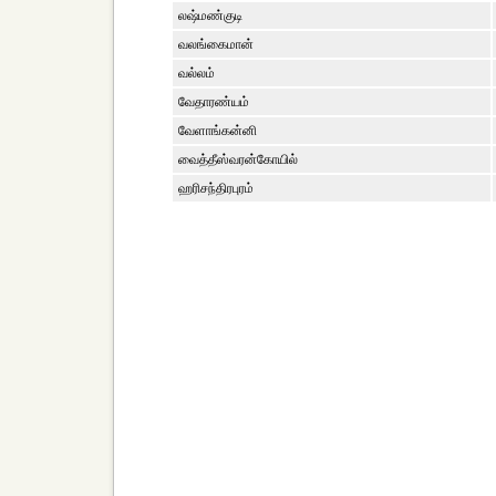
லஷ்மண்குடி
வலங்கைமான்
வல்லம்
வேதாரண்யம்
வேளாங்கன்னி
வைத்தீஸ்வரன்கோயில்
ஹரிசந்திரபுரம்