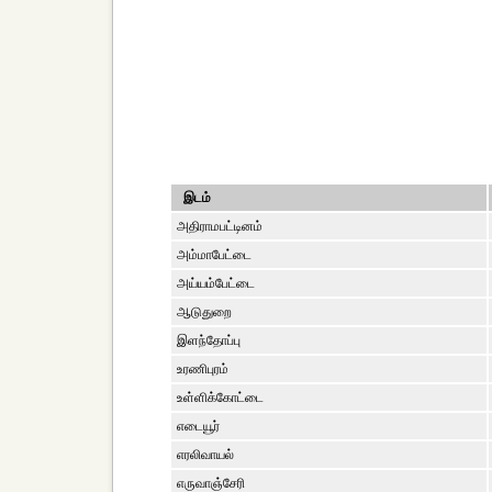
இடம்
அதிராமபட்டினம்
அம்மாபேட்டை
அய்யம்பேட்டை
ஆடுதுறை
இளந்தோப்பு
உரணிபுரம்
உள்ளிக்கோட்டை
எடையூர்
எரலிவாயல்
எருவாஞ்சேரி