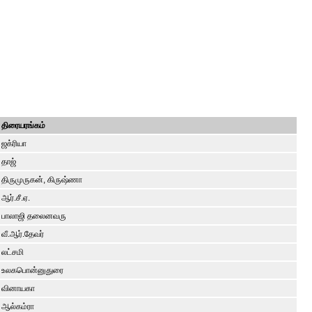
திரையரங்கம்
ஜக்ரியா
தாஜ்
திருமுருகன், கிருஷ்ணா
ஆர்.சீ.ஏ.
பாலாஜி தலைனவரு
வீ.ஆர்.தேவர்
லட்சமி
உலகபொன்னுதுரை
வினாயகா
ஆல்கம்ரா