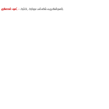
குளோஸ் ஷாட் -
அம்பி, அபிதா பஸ்ஸில் வருகின்றனர்.