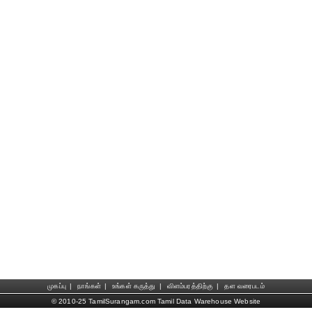
முகப்பு
|
நாங்கள்
|
உங்கள் கருத்து
|
விளம்பரத்திற்கு
|
தள வரைபடம்
© 2010-25 TamilSurangam.com Tamil Data Warehouse Website