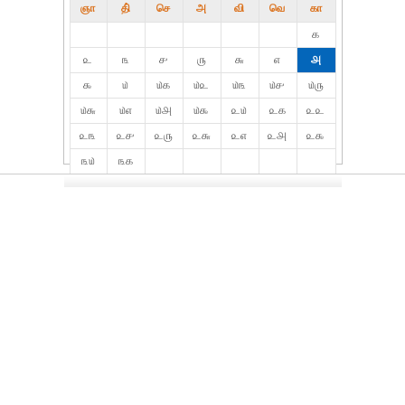
ஞா
தி்
செ
அ
வி
வெ
கா
௧
௨
௩
௪
௫
௬
௭
௮
௯
௰
௰௧
௰௨
௰௩
௰௪
௰௫
௰௬
௰௭
௰௮
௰௯
௨௰
௨௧
௨௨
௨௩
௨௪
௨௫
௨௬
௨௭
௨௮
௨௯
௩௰
௩௧