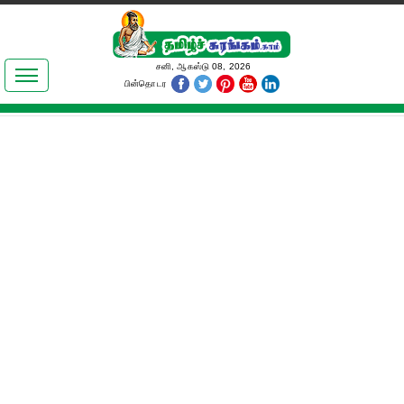
இலக்கியங்கள்
சனி, ஆகஸ்டு 08, 2026
பின்தொடர
தமிழ் உலகம்
அறிவியல்
பொதுஅறிவு
ஆன்மிகம்
ஜோதிடம்
மருத்துவம்
பெண்கள் பகுதி
நகைச்சுவை
கலையுலகம்