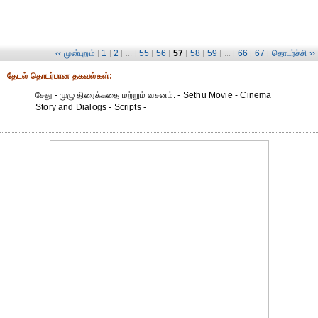
‹‹ முன்புறம்
1
2
55
56
57
58
59
66
67
தொடர்ச்சி ››
|
|
| ... |
|
|
|
|
| ... |
|
|
தேட‌ல் தொட‌ர்பான தகவ‌ல்க‌ள்:
சேது - முழு திரைக்கதை மற்றும் வசனம். - Sethu Movie - Cinema
Story and Dialogs - Scripts -