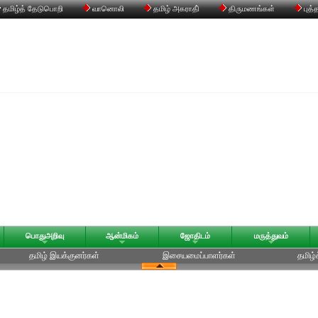
தமிழ்த் தேடுபொறி
வானொலி
தமிழ் அகராதி்
திருமணங்கள்
புத்
பொதுஅறிவு
ஆன்மிகம்
ஜோதிடம்
மருத்துவம்
தமிழ் இயக்குனர்கள்
இசையமைப்பாளர்கள்
தமிழ்