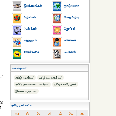
இலக்கியங்கள்
தமிழ் உலகம்
அறிவியல்
பொதுஅறிவு
ஆன்மிகம்
ஜோதிடம்
மருத்துவம்
பெண்கள்
நகைச்சுவை
கலைகள்
கலையுலகம்
ன்.
தமிழ் நடிகர்கள்
தமிழ் நடிகையர்கள்
தமிழ் இசையமைப்பாளர்கள்
தமிழ்க் கவிஞர்கள்
இசைக் கருவிகள்
ிள்,
தமிழ் நாள்காட்டி
்.
ஞா
தி்
செ
அ
வி
வெ
கா