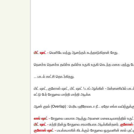
மிட் ஷாட் -
வெளியே வந்து ஆனந்தக் கூத்தாடுகிறான் சேது.
நெனச்சு நெனச்சு தவிச்சு தவிச்சு உருகி உருகி கெடந்த மனசு பறந்து 
... பாடல் காட்சி தொடர்கிறது.
மிட் ஷாட், குளோஸ் ஷாட், மிட் ஷாட் \ டாப் ஆங்கிள் - பின்னணியில் பாடல்
எட்டு பேர் சேதுவை மாற்றி மாற்றி அடிக்க
ஆண் குரல் (Overlap) : பெரிய ஹீரோவாடா நீ... ஏதோ எங்க வயித்துக
லாங் ஷாட் -
சேதுவை பலமாக அடித்து அவனை மலையடிவாரத்தில் உருட்ட
மிட் ஷாட் -
சுற்றி நின்று சேதுவை சரமாரியாக அடிக்கின்றனர்.
குளோஸ் ஷ
குளோஸ் ஷாட் -
மயக்கமாகிக் கிடக்கும் சேதுவை ஒருவனின் கால் புரட்ட