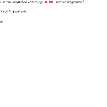
ுவின் தலை மோதி ரத்தம் தெறிக்கிறது.
மிட் ஷாட் -
மீண்டும் மோதுகிறார்கள்.
ம் குரலில் அலறுகிறான்.
து.