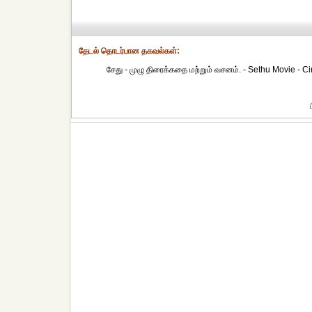
தேட‌ல் தொட‌ர்பான தகவ‌ல்க‌ள்:
சேது - முழு திரைக்கதை மற்றும் வசனம். - Sethu Movie - 