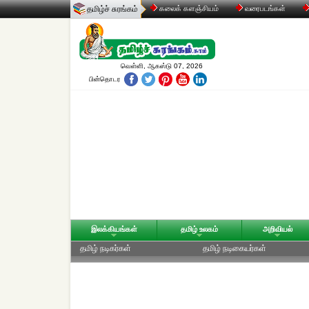
தமிழ்ச் சுரங்கம்
கலைக் களஞ்சியம்
வரைபடங்கள்
வெள்ளி, ஆகஸ்டு 07, 2026
பின்தொடர
இலக்கியங்கள்
தமிழ் உலகம்
அறிவியல்
தமிழ் நடிகர்கள்
தமிழ் நடிகையர்கள்