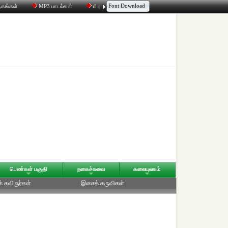
Font Download
தகங்கள்
MP3 பாடல்கள்
மின்னஞ்சல்
திரட்டி
உரையாடல்
பெண்கள் பகுதி
நகைச்சுவை
கலையுலகம்
க் கவிஞர்கள்
இசைக் கருவிகள்