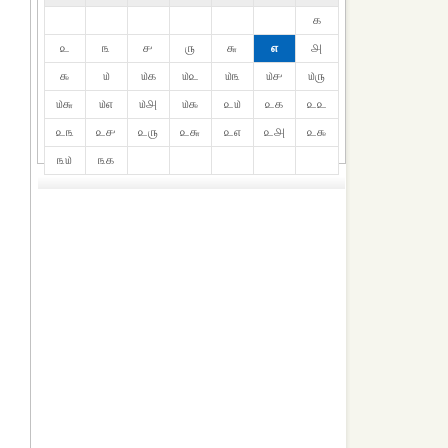
௧
௨
௩
௪
௫
௬
௭
௮
௯
௰
௰௧
௰௨
௰௩
௰௪
௰௫
௰௬
௰௭
௰௮
௰௯
௨௰
௨௧
௨௨
௨௩
௨௪
௨௫
௨௬
௨௭
௨௮
௨௯
௩௰
௩௧