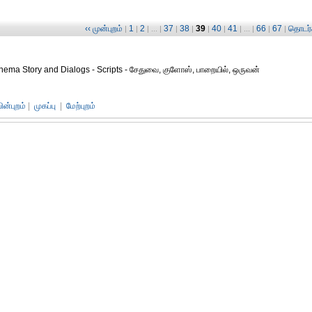
‹‹ முன்புறம்
1
2
37
38
39
40
41
66
67
தொடர்ச
|
|
| ... |
|
|
|
|
| ... |
|
|
Cinema Story and Dialogs - Scripts - சேதுவை, குளோஸ், பாறையில், ஒருவன்
பின்புறம்
|
முகப்பு
|
மேற்புறம்