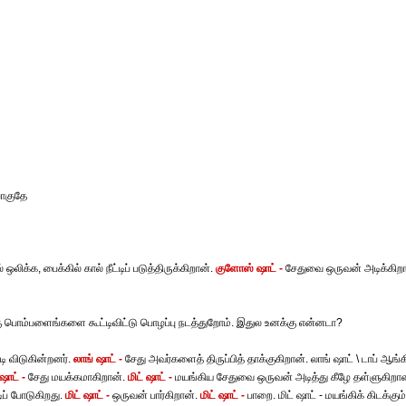
போகுதே
 ஒலிக்க, பைக்கில் கால் நீட்டிப் படுத்திருக்கிறான்.
குளோஸ் ஷாட் -
சேதுவை ஒருவன் அடிக்கிறா
்கு பொம்பளைங்களை கூட்டிவிட்டு பொழப்பு நடத்துறோம். இதுல உனக்கு என்னடா?
ி விடுகின்றனர்.
லாங் ஷாட் -
சேது அவர்களைத் திருப்பித் தாக்குகிறான். லாங் ஷாட் \ டாப் ஆங்க
ாட் -
சேது மயக்கமாகிறான்.
மிட் ஷாட் -
மயங்கிய சேதுவை ஒருவன் அடித்து கீழே தள்ளுகிறான
ிப் போடுகிறது.
மிட் ஷாட் -
ஒருவன் பார்கிறான்.
மிட் ஷாட் -
பாறை. மிட் ஷாட் - மயங்கிக் கிடக்கும்