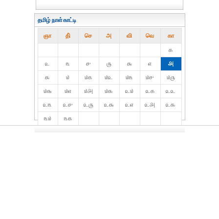
தமிழ் நாள்காட்டி
ஞா
தி்
செ
அ
வி
வெ
கா
௧
௨
௩
௪
௫
௬
௭
௮
௯
௰
௰௧
௰௨
௰௩
௰௪
௰௫
௰௬
௰௭
௰௮
௰௯
௨௰
௨௧
௨௨
௨௩
௨௪
௨௫
௨௬
௨௭
௨௮
௨௯
௩௰
௩௧