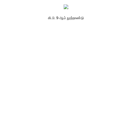
கி.பி. 9-ஆம் நூற்றாண்டு