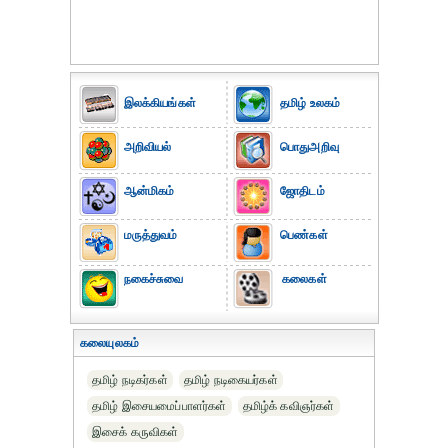
இலக்கியங்கள்
தமிழ் உலகம்
அறிவியல்
பொதுஅறிவு
ஆன்மிகம்
ஜோதிடம்
மருத்துவம்
பெண்கள்
நகைச்சுவை
கலைகள்
கலையுலகம்
தமிழ் நடிகர்கள்
தமிழ் நடிகையர்கள்
தமிழ் இசையமைப்பாளர்கள்
தமிழ்க் கவிஞர்கள்
இசைக் கருவிகள்