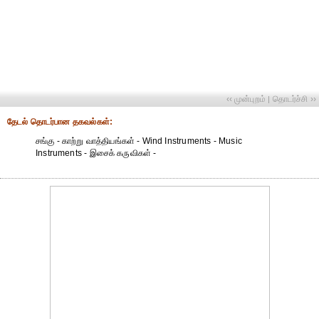
‹‹ முன்புறம்
தொடர்ச்சி ››
|
தேட‌ல் தொட‌ர்பான தகவ‌ல்க‌ள்:
சங்கு - காற்று வாத்தியங்கள் - Wind Instruments - Music
Instruments - இசைக் கருவிகள் -