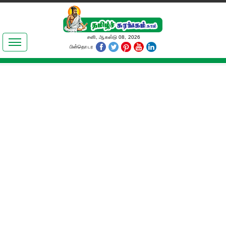
இலக்கியங்கள்
சனி, ஆகஸ்டு 08, 2026
பின்தொடர
தமிழ் உலகம்
அறிவியல்
பொதுஅறிவு
ஆன்மிகம்
ஜோதிடம்
மருத்துவம்
பெண்கள் பகுதி
நகைச்சுவை
கலையுலகம்