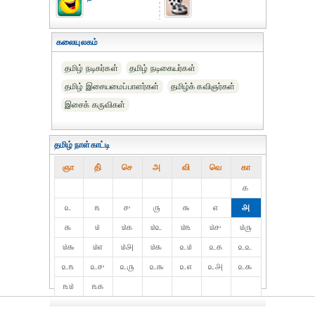
கலையுலகம்
தமிழ் நடிகர்கள்
தமிழ் நடிகையர்கள்
தமிழ் இசையமைப்பாளர்கள்
தமிழ்க் கவிஞர்கள்
இசைக் கருவிகள்
தமிழ் நாள்காட்டி
ஞா
தி்
செ
அ
வி
வெ
கா
௧
௨
௩
௪
௫
௬
௭
௮
௯
௰
௰௧
௰௨
௰௩
௰௪
௰௫
௰௬
௰௭
௰௮
௰௯
௨௰
௨௧
௨௨
௨௩
௨௪
௨௫
௨௬
௨௭
௨௮
௨௯
௩௰
௩௧