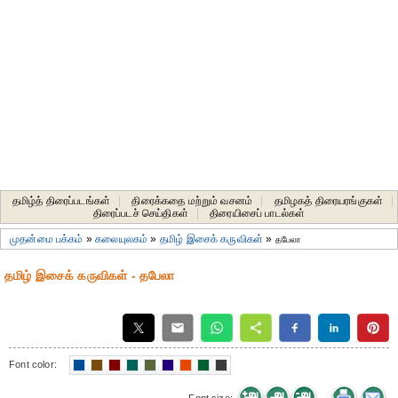
தமிழ்த் திரைப்படங்கள்
|
திரைக்கதை மற்றும் வசனம்
|
தமிழகத் திரையரங்குகள்
|
திரைப்படச் செய்திகள்
|
திரையிசைப் பாடல்கள்
முதன்மை பக்கம்
»
கலையுலகம்
»
தமிழ் இசைக் கருவிகள்
»
தபேலா
தமிழ் இசைக் கருவிகள் - தபேலா
Font color: