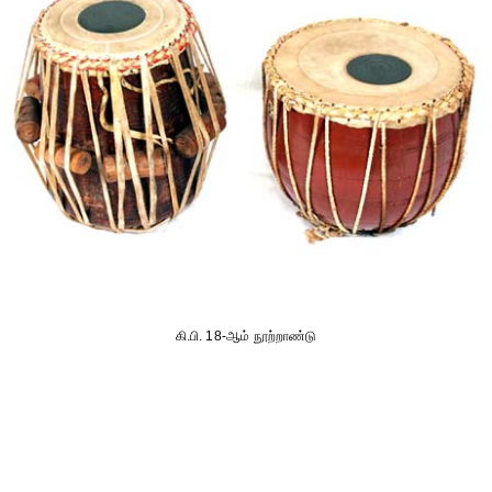
கி.பி. 18-ஆம் நூற்றாண்டு