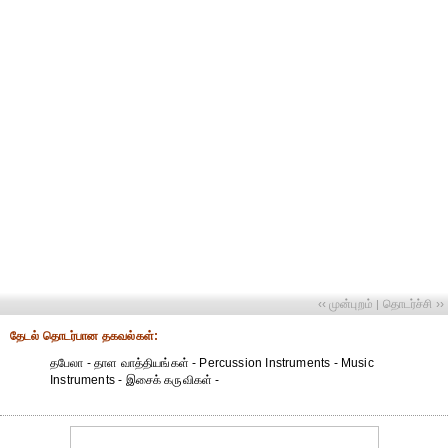
‹‹ முன்புறம்
தொடர்ச்சி ››
|
தேட‌ல் தொட‌ர்பான தகவ‌ல்க‌ள்:
தபேலா - தாள வாத்தியங்கள் - Percussion Instruments - Music
Instruments - இசைக் கருவிகள் -