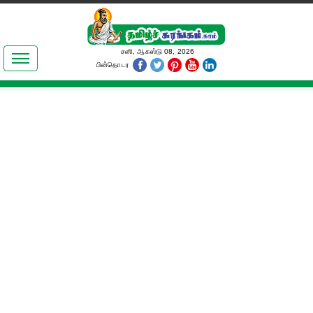
இலக்கியங்கள்
சனி, ஆகஸ்டு 08, 2026
பின்தொடர
தமிழ் உலகம்
அறிவியல்
பொதுஅறிவு
ஆன்மிகம்
ஜோதிடம்
மருத்துவம்
பெண்கள் பகுதி
நகைச்சுவை
கலையுலகம்