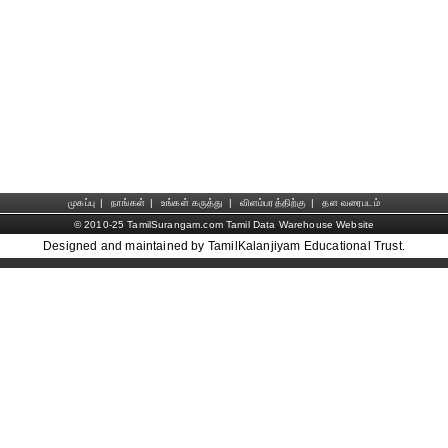
முகப்பு
|
நாங்கள்
|
உங்கள் கருத்து
|
விளம்பரத்திற்கு
|
தள வரைபடம்
© 2010-25 TamilSurangam.com Tamil Data Warehouse Website
Designed and maintained by TamilKalanjiyam Educational Trust.