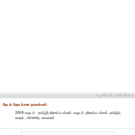
‹‹ முன்புறம்
தொடர்ச்சி ››
|
தேட‌ல் தொட‌ர்பான தகவ‌ல்க‌ள்:
2006 வருடம் - தமிழ்த் திரைப்படங்கள், வருடம், திரைப்படங்கள், தமிழ்த்,
காதல் , cinema, கலைகள்