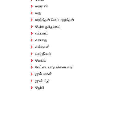
மதராஸி
மது
மறந்தேன் மெய் மறந்தேன்
மெர்க்குரிபூக்கள்
வட்டாரம்
வரலாறு
வல்லவன்
வாத்தியார்
வெயில்
வேட்டையாடு விளையாடு
ஜாம்பவான்
ஜுன் ஆர்
ஜெர்ரி