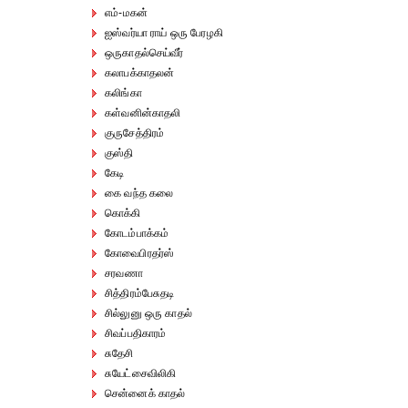
எம்-மகன்
ஐஸ்வர்யா ராய் ஒரு பேரழகி
ஒருகாதல்செய்வீர்
கலாபக்காதலன்
கலிங்கா
கள்வனின்காதலி
குருசேத்திரம்
குஸ்தி
கேடி
கை வந்த கலை
கொக்கி
கோடம்பாக்கம்
கோவைபிரதர்ஸ்
சரவணா
சித்திரம்பேசுதடி
சில்லுனு ஒரு காதல்
சிவப்பதிகாரம்
சுதேசி
சுயேட்சைவிலிகி
சென்னைக் காதல்