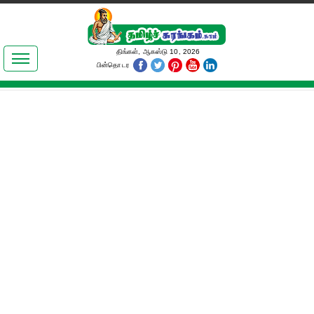
இலக்கியங்கள்
திங்கள், ஆகஸ்டு 10, 2026
பின்தொடர
தமிழ் உலகம்
அறிவியல்
பொதுஅறிவு
ஆன்மிகம்
ஜோதிடம்
மருத்துவம்
பெண்கள் பகுதி
நகைச்சுவை
கலையுலகம்