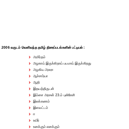
2006 வருடம் வெளிவந்த தமிழ் திரைப்படங்களின் பட்டியல் :
அமிர்தம்
அழகாய் இருக்கிறாய் பயமாய் இருக்கிறது
அழகிய அசுரா
ஆச்சார்யா
ஆதி
இதயத்திருடன்
இம்சை அரசன் 23.ம் புலிகேசி
இலக்கணம்
இளவட்டம்
ஈ
உயிர்
உனக்கும் எனக்கும்