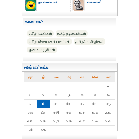
நகைச்சுவை
கலைகள்
கலையுலகம்
தமிழ் நடிகர்கள்
தமிழ் நடிகையர்கள்
தமிழ் இசையமைப்பாளர்கள்
தமிழ்க் கவிஞர்கள்
இசைக் கருவிகள்
தமிழ் நாள்காட்டி
ஞா
தி்
செ
அ
வி
வெ
கா
௧
௨
௩
௪
௫
௬
௭
௮
௯
௰
௰௧
௰௨
௰௩
௰௪
௰௫
௰௬
௰௭
௰௮
௰௯
௨௰
௨௧
௨௨
௨௩
௨௪
௨௫
௨௬
௨௭
௨௮
௨௯
௩௰
௩௧