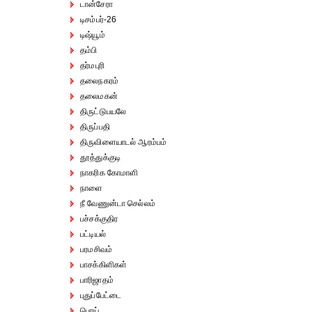
டான்சேரா
டிசம்பர்-26
டிஷ்யூம்
தம்பி
தர்மபுரி
தலைநகரம்
தலைமகன்
திருட்டுபயலே
திருப்பதி
திருவிளையாடல் ஆரம்பம்
தூத்துக்குடி
நாகரிக கோமாளி
நாளை
நீ வேணுன்டா செல்லம்
பச்சக்குதிர
பட்டியல்
பரமசிவம்
பாசக்கிளிகள்
பாரிஜாதம்
புதுப்பேட்டை
பொய்