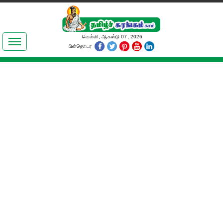
இலக்கியங்கள்
வெள்ளி, ஆகஸ்டு 07, 2026
பின்தொடர
தமிழ் உலகம்
அறிவியல்
பொதுஅறிவு
ஆன்மிகம்
ஜோதிடம்
மருத்துவம்
பெண்கள் பகுதி
நகைச்சுவை
கலையுலகம்