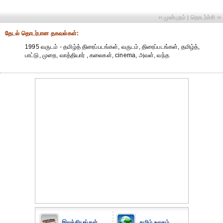
‹‹ முன்புறம்
தொடர்ச்சி ››
|
தேட‌ல் தொட‌ர்பான தகவ‌ல்க‌ள்:
1995 வருடம் - தமிழ்த் திரைப்படங்கள், வருடம், திரைப்படங்கள், தமிழ்த்,
பாட்டு, முறை, வாத்தியார் , கலைகள், cinema, அவள், வந்த
இலக்கியங்கள்
தமிழ் உலகம்