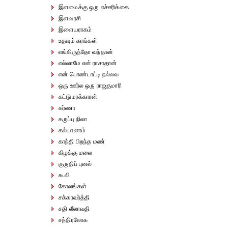
இளமைக்கு ஒரு எச்சரிக்கை
இளவரசி
இளையராகம்
உதவும் கரங்கள்
எங்கிருந்தோ வந்தான்
எல்லாமே என் ராசாதான்
என் பொண்டாட்டி நல்லவ
ஒரு ஊர்ல ஒரு ராஜகுமாரி
கட்டுமரக்காரன்
கர்ணா
கருப்பு நிலா
கல்யாணம்
காந்தி பிறந்த மண்
கிழக்கு மலை
குருதிப் புனல்
கூலி
கோலங்கள்
சக்கரவர்த்தி
சதி லீலாவதி
சந்திரலோக