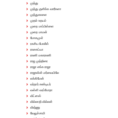
முத்து
முத்து குளிக்க வாரீகளா
முத்துகாளை
முதல் உதயம்
முறை மாப்பிள்ளை
முறை மாமன்
மோகமுள்
ரகசிய போலீஸ்
ராசைய்யா
ராணி மகாராணி
ராஜ முத்திரை
ராஜா எங்க ராஜா
ராஜாவின் பார்வையிலே
லக்கிமேன்
வர்றார் சண்டியர்
வள்ளி வரப்போறா
விட்னஸ்
வில்லாதி வில்லன்
விஷ்ணு
வேலுச்சாமி