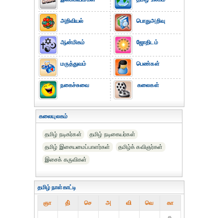
அறிவியல்
பொதுஅறிவு
ஆன்மிகம்
ஜோதிடம்
மருத்துவம்
பெண்கள்
நகைச்சுவை
கலைகள்
கலையுலகம்
தமிழ் நடிகர்கள்
தமிழ் நடிகையர்கள்
தமிழ் இசையமைப்பாளர்கள்
தமிழ்க் கவிஞர்கள்
இசைக் கருவிகள்
தமிழ் நாள்காட்டி
ஞா
தி்
செ
அ
வி
வெ
கா
௧