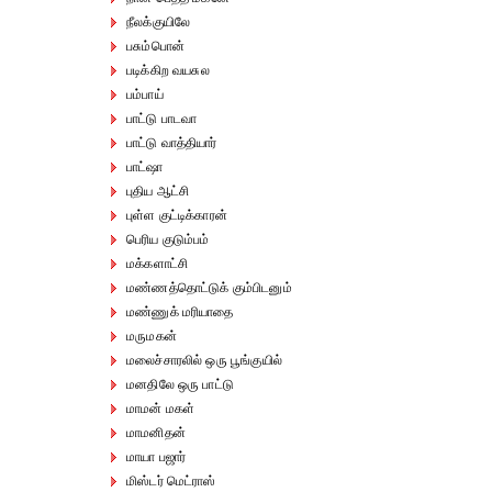
நீலக்குயிலே
பசும்பொன்
படிக்கிற வயசுல
பம்பாய்
பாட்டு பாடவா
பாட்டு வாத்தியார்
பாட்ஷா
புதிய ஆட்சி
புள்ள குட்டிக்காரன்
பெரிய குடும்பம்
மக்களாட்சி
மண்ணத்தொட்டுக் கும்பிடனும்
மண்ணுக் மரியாதை
மருமகன்
மலைச்சாரலில் ஒரு பூங்குயில்
மனதிலே ஒரு பாட்டு
மாமன் மகள்
மாமனிதன்
மாயா பஜார்
மிஸ்டர் மெட்ராஸ்