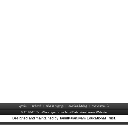
முகப்பு
|
நாங்கள்
|
உங்கள் கருத்து
|
விளம்பரத்திற்கு
|
தள வரைபடம்
© 2010-25 TamilSurangam.com Tamil Data Warehouse Website
Designed and maintained by TamilKalanjiyam Educational Trust.