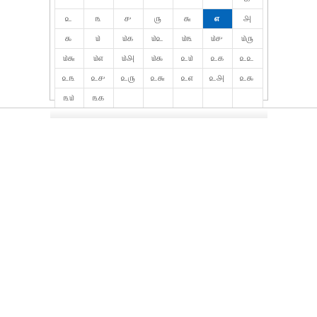
௨
௩
௪
௫
௬
௭
௮
௯
௰
௰௧
௰௨
௰௩
௰௪
௰௫
௰௬
௰௭
௰௮
௰௯
௨௰
௨௧
௨௨
௨௩
௨௪
௨௫
௨௬
௨௭
௨௮
௨௯
௩௰
௩௧