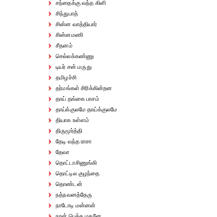
சந்தைக்கு வந்த கிளி
சிந்துபாத்
சின்ன வாத்தியார்
சின்னமணி
சீதனம்
செல்லக்கண்ணு
டியர் சன் மருது
தமிழச்சி
தர்மங்கள் சிரிக்கின்றன
தாய் தங்கை பாசம்
தாய்க்குலமே தாய்க்குலமே
தியாக உள்ளம்
திருமூர்த்தி
தேடி வந்த ராசா
தேவா
தொட்டாசிணுங்கி
தொட்டில குழந்தை
தொண்டன்
நத்நவனத்தேரு
நாடோடி மன்னன்
நான் பெத்த மகனே