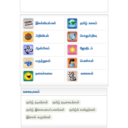
இலக்கியங்கள்
தமிழ் உலகம்
அறிவியல்
பொதுஅறிவு
ஆன்மிகம்
ஜோதிடம்
மருத்துவம்
பெண்கள்
நகைச்சுவை
கலைகள்
கலையுலகம்
தமிழ் நடிகர்கள்
தமிழ் நடிகையர்கள்
தமிழ் இசையமைப்பாளர்கள்
தமிழ்க் கவிஞர்கள்
இசைக் கருவிகள்