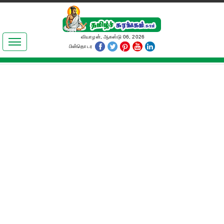
இலக்கியங்கள்
வியாழன், ஆகஸ்டு 06, 2026
பின்தொடர
தமிழ் உலகம்
அறிவியல்
பொதுஅறிவு
ஆன்மிகம்
ஜோதிடம்
மருத்துவம்
பெண்கள் பகுதி
நகைச்சுவை
கலையுலகம்