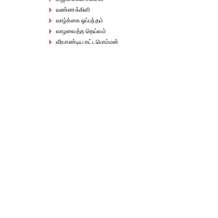
வண்ணக்கிளி
வாழ்க்கை ஒப்பந்தம்
வாழவைத்த தெய்வம்
வீரபாண்டிய கட்டபொம்மன்