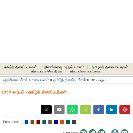
தமிழ்த் திரைப்படங்கள்
|
திரைக்கதை மற்றும் வசனம்
|
தமிழகத் திரையரங்குகள்
|
திரைப்படச் செய்திகள்
|
திரையிசைப் பாடல்கள்
முதன்மை பக்கம்
»
கலையுலகம்
»
தமிழ்த் திரைப்படங்கள்
»
1959 வருடம
1959 வருடம் - தமிழ்த் திரைப்படங்கள்
Font color: