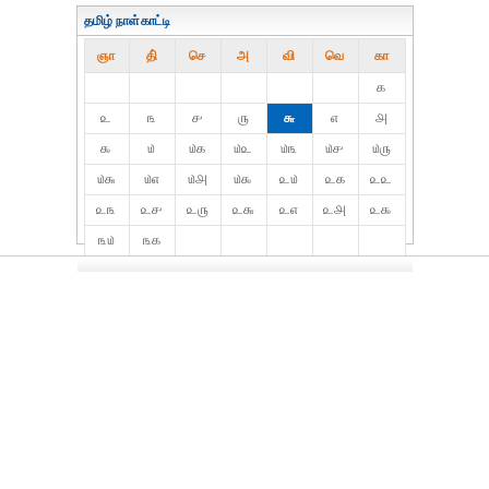
தமிழ் நாள்காட்டி
ஞா
தி்
செ
அ
வி
வெ
கா
௧
௨
௩
௪
௫
௬
௭
௮
௯
௰
௰௧
௰௨
௰௩
௰௪
௰௫
௰௬
௰௭
௰௮
௰௯
௨௰
௨௧
௨௨
௨௩
௨௪
௨௫
௨௬
௨௭
௨௮
௨௯
௩௰
௩௧