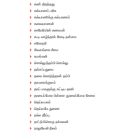
கண் திறந்தது
கல்யாணப் பரிசு
கல்யாணிக்கு கல்யாணம்
கலைவாணன்
காவேரியின் கணவன்
கூடி வாழ்ந்தால் கோடி நன்மை
சகோதரி
சிவகங்கை சீமை
சுமங்கலி
சொல்லுத்தம்பி சொல்லு
தங்கப்பதுமை
தலை கொடுத்தான் தம்பி
தாமரைக்குளம்
தாய் மகளுக்கு கட்டிய தாலி
தாயைப்போல பிள்ளை நூலைப்போல சேலை
தெய்வபலம்
தெய்வமே துணை
நல்ல தீர்ப்பு
நாட்டுக்கொரு நல்லவன்
நாலுவேலி நிலம்