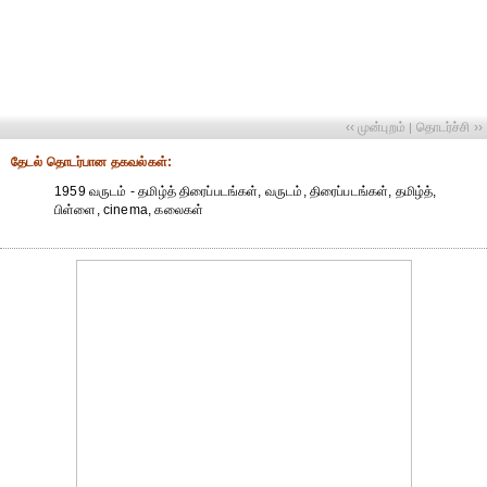
‹‹ முன்புறம்
தொடர்ச்சி ››
|
தேட‌ல் தொட‌ர்பான தகவ‌ல்க‌ள்:
1959 வருடம் - தமிழ்த் திரைப்படங்கள், வருடம், திரைப்படங்கள், தமிழ்த்,
பிள்ளை, cinema, கலைகள்