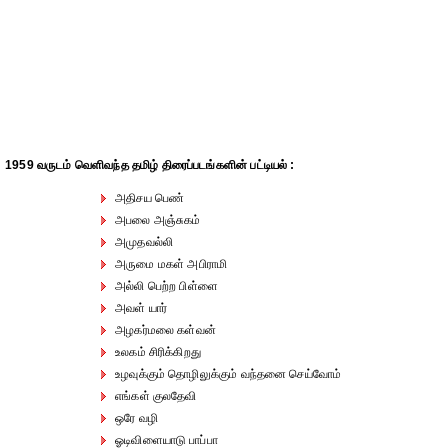
1959 வருடம் வெளிவந்த தமிழ் திரைப்படங்களின் பட்டியல் :
அதிசய பெண்
அபலை அஞ்சுகம்
அமுதவல்லி
அருமை மகள் அபிராமி
அல்லி பெற்ற பிள்ளை
அவள் யார்
அழகர்மலை கள்வன்
உலகம் சிரிக்கிறது
உழவுக்கும் தொழிலுக்கும் வந்தனை செய்வோம்
எங்கள் குலதேவி
ஒரே வழி
ஓடிவிளையாடு பாப்பா