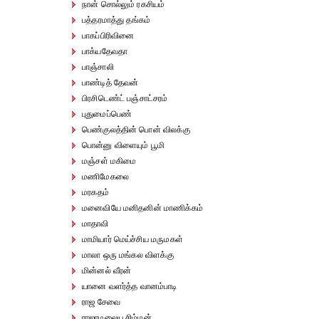
நான் சொல்லும் ரகசியம்
பத்தரமாத்து தங்கம்
பாகப்பிரிவினை
பாக்யதேவதா
பாஞ்சாலி
பாண்டித் தேவன்
பிரசிடெண்ட் பஞ்சாட்சரம்
புதுமைப்பெண்
பெண்குலத்தின் பொன் விலக்கு
பொன்னு விளையும் பூமி
மஞ்சள் மகிமை
மணிமேகலை
மரகதம்
மனைவியே மனிதனின் மாணிக்கம்
மாதாவி
மாமியார் மெய்ச்சிய மருமகள்
மாலா ஒரு மங்கல விளக்கு
மின்னல் வீரன்
யானை வளர்த்த வானம்பாடி
ராஜ சேவை
ராஜாமலைய சிம்மன்