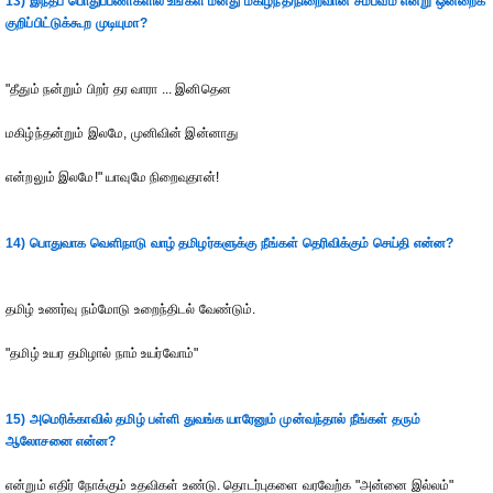
13) இந்தப் பொதுப்பணிகளில் உங்கள் மனது மகிழ்ந்த/நிறைவான‌ சம்பவம் என்று ஒன்றைக்
குறிப்பிட்டுக்கூற முடியுமா?
"தீதும் நன்றும் பிறர் தர வாரா ... இனிதென
மகிழ்ந்தன்றும் இலமே, முனிவின் இன்னாது
என்றலும் இலமே!" யாவுமே நிறைவுதான்!
14) பொதுவாக வெளிநாடு வாழ் தமிழர்களுக்கு நீங்கள் தெரிவிக்கும் செய்தி என்ன?
தமிழ் உணர்வு நம்மோடு உறைந்திடல் வேண்டும்.
"தமிழ் உயர தமிழால் நாம் உயர்வோம்"
15) அமெரிக்காவில் தமிழ் பள்ளி துவங்க யாரேனும் முன்வந்தால் நீங்கள் தரும்
ஆலோசனை என்ன?
என்றும் எதிர் நோக்கும் உதவிகள் உண்டு. தொடர்புகளை வரவேற்க "அன்னை இல்லம்"