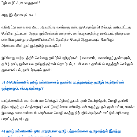
"ஓர் வழி" அமைவதுதான்!
அது இயற்கையுங் கூட!
வித்திட்டு வருவதை விட, பதியமிட்டு வளர்வது என்பது பொருத்தம்! அப்படிப் பதியமிட்டது
பெற்றோரும்,உடன் பிறந்த மூத்தோர்கள் என்றால், வளர்பருவத்திற்கு உதவியாய் நின்றவை
பள்ளிப்பருவத்து தமிழாசிரியர்களின் தெளிந்த மொழி ஆளுமையும், பேரறிஞர்
அண்ணாவின் துள்ளுந்தமிழ் நடையுமே !
இப்போது வழிநடத்திச் செல்வது தமிழ்ப்பேரறிஞர்கள். (பாவாணர், பாவலரேறு) நூல்களும்,
தமிழ் நாட்டிலுள்ள பல தமிழறிஞர்கள் தொடர்பும், உடன் சுமை தாங்கி பொறுத்துச் செல்லும்
துணைவியும், நண்பர்களும் தான்!
3) அமெரிக்காவில் தமிழ் பள்ளிகளைத் துவங்கி நடத்துவதற்கு தமிழர் பெற்றோர்கள்
ஒத்துழைப்பு எப்படி யுள்ளது?
வாழ்க்கையின் வளங்கள் பல சேர்க்கும் ஆர்வத்துடன் புலம் பெயர்ந்தோர், மொழி தாங்கி
நிற்க எந்தத் தயக்கத்தையும் காட்டுவதில்லை என்பதே என் கருத்து! தம் முன் உள்ள, சுமக்க
இயலாத சுமைகளிடையே அன்னை மொழி காத்து நிற்பதில் அவர்கள் காட்டும் அக்கறை
பாராட்டிற்கு உரியது.
4) தமிழ் பள்ளிகளில் ஒரே மாதிரியான தமிழ் புத்தகங்களை தமிழகத்தில் இருந்து