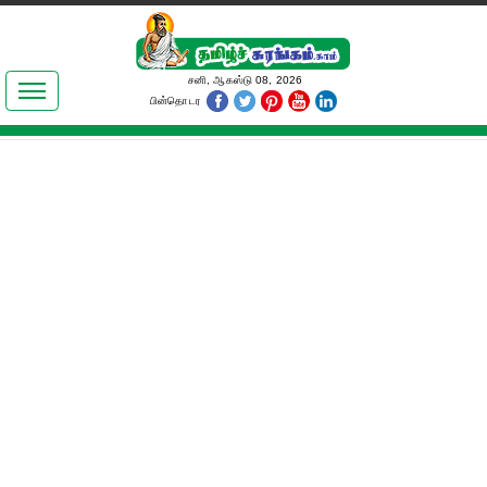
இலக்கியங்கள்
சனி, ஆகஸ்டு 08, 2026
பின்தொடர
தமிழ் உலகம்
அறிவியல்
பொதுஅறிவு
ஆன்மிகம்
ஜோதிடம்
மருத்துவம்
பெண்கள் பகுதி
நகைச்சுவை
கலையுலகம்