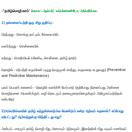
-"தமிழ்மொழி.காம்
"
க்காக‌:- ஆல்பர்ட் ஃபெர்னாண்டோ, அமெரிக்கா.
1) தங்களைப்பற்றி ஒரு சிறு குறிப்பு:-
பிறந்தது - கொங்கு நாட்டில், கோவையில்.
வளர்ந்தது - சென்னையில்
கற்றது - பொறியியல் (கிண்டி, சென்னை, தமிழ் நாடு)
தொழில் - உற்பத்தி கருவிகள் பழுது (வருமுன் காத்து, வருவதை கூறுவது) (Preventive
and Predictive Maintenance)
புலம் பெயரக் காரணம் - தொழில் வளர்ச்சி மேம்பாடு (தற்போது நினைப்பது அன்னை
மொழிதனை அயலார்க்கும், வழி தொடரும் தலைமுறையினருக்கும் அறிமுகப்படுத்தல்
என்பதே)
2)அமெரிக்காவில் தமிழ் கற்றுக்கொடுக்க வேண்டும் என்ற ஆர்வம் எதனால்? எப்போது
ஏற்பட்டது? ஆர்வத்துக்கு வித்திட்டது எது?
அன்பும், பாசமும் தமிழ் மொழி மீது அமையும் ஆர்வமும், இனத்தின் மீது படியும் உணர்வும்