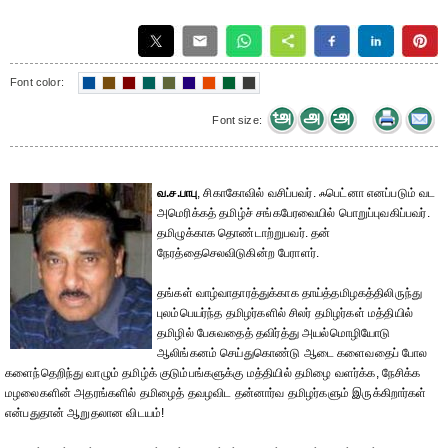
Font color:
Font size:
வ.ச.பாபு
, சிகாகோவில் வசிப்பவர். ஃபெட்னா எனப்படும் வட
அமெரிக்கத் தமிழ்ச் சங்க‌பேரவையில் பொறுப்புவகிப்பவர்.
தமிழுக்காக தொண்டாற்றுபவர். தன்
நேரத்தைசெலவிடுகின்ற பேராளர்.
தங்கள் வாழ்வாதாரத்துக்காக தாய்த்தமிழகத்திலிருந்து
புலம்பெயர்ந்த தமிழர்களில் சிலர் தமிழர்கள் மத்தியில்
தமிழில் பேசுவதைத் தவிர்த்து அயல்மொழியோடு
ஆலிங்கனம் செய்துகொண்டு ஆடை களைவதைப் போல
களைந்தெறிந்து வாழும் தமிழ்க் குடும்பங்களுக்கு மத்தியில் தமிழை வளர்க்க, நேசிக்க
மழலைகளின் அதரங்களில் தமிழைத் தவழவிட தன்னார்வ தமிழர்களும் இருக்கிறார்கள்
என்பதுதான் ஆறுதலான விடயம்!