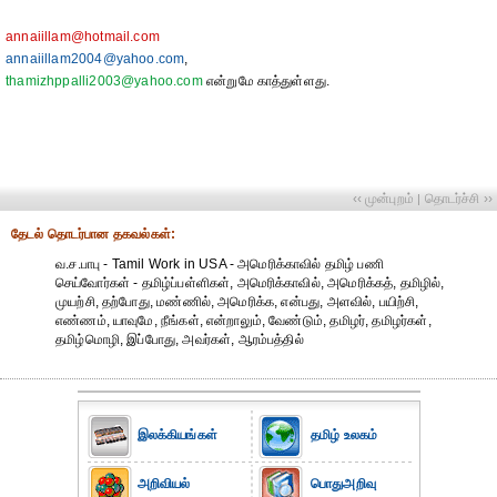
annaiillam@hotmail.com
annaiillam2004@yahoo.com
,
thamizhppalli2003@yahoo.com
என்றுமே காத்துள்ளது.
‹‹ முன்புறம்
தொடர்ச்சி ››
|
தேட‌ல் தொட‌ர்பான தகவ‌ல்க‌ள்:
வ.ச.பாபு - Tamil Work in USA - அமெரிக்காவில் தமிழ் பணி
செய்வோர்கள் - தமிழ்ப்பள்ளிகள், அமெரிக்காவில், அமெரிக்கத், தமிழில்,
முயற்சி, தற்போது, மண்ணில், அமெரிக்க, என்பது, அளவில், பயிற்சி,
எண்ணம், யாவுமே, நீங்கள், என்றாலும், வேண்டும், தமிழர், தமிழர்கள்,
தமிழ்மொழி, இப்போது, அவர்கள், ஆரம்பத்தில்
இலக்கியங்கள்
தமிழ் உலகம்
அறிவியல்
பொதுஅறிவு