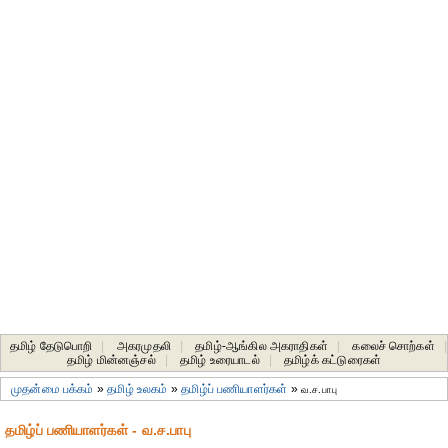
தமிழ் தேடுபொறி
|
அகரமுதலி
|
தமிழ்-ஆங்கில அகராதிகள்
|
கலைச் சொற்கள்
|
தமிழ் மின்னஞ்சல்
|
தமிழ் உரையாடல்
|
தமிழ்க் கட்டுரைகள்
முதன்மை பக்கம்
»
தமிழ் உலகம்
»
தமிழ்ப் பணியாளர்கள்
»
வ.ச.பாபு
தமிழ்ப் பணியாளர்கள் - வ.ச.பாபு