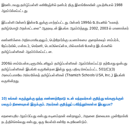
இரண்டாவது தமிழ்ப்பள்ளி லகிரேஞ்சில் நண்பர் திரு.இளங்கோவின் முயற்சியால் 1988
ஆரம்பிக்கப்பட்டது.
இப்பள்ளி பின்னர் இன்சுடேலுக்கு மாற்றப்பட்டது. பின்னர் 1996ல் டேரியனில் "உலகத்
தமிழ்மொழி அறக்கட்டளை" ஆதரவுடன் இயங்க ஆரம்பித்தது. 2002, 2003 ல் மாணாக்கர்
எண்ணிக்கை அதிகமாகியதலும், பெற்றோர்க்கு பயணச்சுமை குறைக்கவும் சாம்பர்க்,
நேப்பர்வில், மன்சுடர், கெர்ணி, டெசுபிளெய்ன்சு, மில்வாக்கி போன்ற இடங்களில்
தமிழ்ப்பள்ளிகள் ஆரம்பிக்கப்பட்டன.
2006ல் சாம்பென்சு,புளூமிங்டனிலும் தமிழ்ப்பள்ளிகள் ஆரம்பிக்கப்பட்டு தற்போது ஒன்பது
தமிழ்ப்பள்ளிகள் இயங்கி வருகின்றன.இன்று ஒரு பதிவு செய்யப்பட்ட 501(C)(3)
அமைப்பாகவே அமெரிக்கத் தமிழ்ப்பள்ளிகள் (Thamizh Schools USA, Inc.,) இயங்கி
வருகின்றது.
10) உங்கள் கருத்துக்கு ஒத்த எண்ணத்தோடு உடன் வந்தவர்கள் குறித்து உங்களுக்குள்
மலரும் நினைவுகள் இருக்கும். அவர்கள் குறித்துப் பகிர்ந்துகொள்ள இயலுமா?
எதனையுமே ஆரம்பிப்பது என்பது கடினம்தான் என்றாலும், அதனை நிலையாக முன்நோக்கி
நடத்திச்செல்வது என்பது, ஒரு வேள்வி என்றே கூறவேண்டும்.