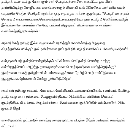
தமிழன் கடல் கடந்து போனாலும் தன் மொழிப்பற்றை சிலர் கைவிட்டாலும் சிலர்
தாங்கிப்பிடித்து மொழியுணர்வை விதைக்கும் விவசாயியாய் அமெரிக்க மண்ணில் வலம்
வருவதில் நெஞ்சு நெகிழ்கிறது!எந்த ஒரு சமூகமும், எந்தச் சூழலிலும் "மொழி" என்ற தன்
சொந்த அடையாளத்தைத் தொலைத்துவிடக்கூடாது! தேமதுரத் தமிழ் அமெரிக்கத் தமிழர்
இல்லங்களில், உள்ளங்களில் வேர் பாய்ச்சி விழுதுகள் விடக் காரணமானவர்கள்
வணக்கத்திற்குரியவர்கள்!
அமெரிக்கத் தமிழர் இல்ல மழலைகள் நேசித்துச் சுவாசிக்கத் தமிழமுதை
விருந்தாக்கியளிக்கும் தமிழன்பர்களை நாம் நன்றியோடு நினைக்கப்பட வேண்டியவர்கள்!
வள்ளுவன் எந் நன்றிகொன்றார்க்கும் உய்வில்லை செய்நன்றி கொன்ற மகற்கு
என்கிறதற்கொப்ப அடுத்த தலைமுறைக்கான மொழியுணர்வை வளர்த்தெடுக்கும்
இவர்களை உலகத் தமிழர்களின் பார்வைகளுக்கான "தமிழ்மொழி.காம்" இணைய
இதழுக்காக‌ நேர்காணல் செய்து முன்னிடுகிறேன்.
இவர்கள் தமிழை தவமாய், வேதமாய், வேள்வியாய், சுவாசமாய்,உயிராய், உணர்வாய் நேசித்து
தமிழ் வாழ வளர தங்களை மெழுகுவர்த்தியாய் ஆக்கிக்கொண்டுள்ள இவர்கள்
குடத்திலிட்ட விளக்காய் இருக்கிறார்கள்! இவர்களைக் குன்றிலிடும் எளியோனின் அரிய‌
முயற்சி இது!
காலதேவனின் ஓட்டத்தில் கரைந்து மறைந்துவிடாமலிருக்க இந்தப் பதிவுகள் காலத்தின்
கட்டாயம்!