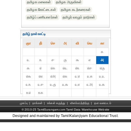
தமிழக மலைகள்
தமிழக அருவிகள்
தமிழக கோட்டைகள்
தமிழக கடற்கரைகள்
தமிழ்ப் பணியாளர்கள்
தமிழர் வாழும் நாடுகள்
தமிழ் நாள்காட்டி
ஞா
தி்
செ
அ
வி
வெ
கா
௧
௨
௩
௪
௫
௬
௭
௮
௯
௰
௰௧
௰௨
௰௩
௰௪
௰௫
௰௬
௰௭
௰௮
௰௯
௨௰
௨௧
௨௨
௨௩
௨௪
௨௫
௨௬
௨௭
௨௮
௨௯
௩௰
௩௧
முகப்பு
|
நாங்கள்
|
உங்கள் கருத்து
|
விளம்பரத்திற்கு
|
தள வரைபடம்
© 2010-25 TamilSurangam.com Tamil Data Warehouse Website
Designed and maintained by TamilKalanjiyam Educational Trust.