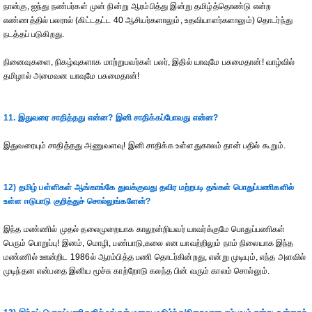
நான்கு, ஐந்து நண்பர்கள் முன் நின்று ஆரம்பித்து இன்று தமிழ்த்தொண்டு என்ற
எண்ணத்தில் பலரால் (கிட்டதட்ட 40 ஆசியர்களாலும், உதவியாளர்களாலும்) தொடர்ந்து
நடத்தப் படுகிறது.
நினைவுகளை, நிகழ்வுகளாக மாற்றுபவர்கள் பலர், இதில் யாவுமே பசுமைதான்! வாழ்வில்
தமிழால் அமைவன யாவுமே பசுமைதான்!
11. இதுவரை சாதித்தது என்ன? இனி சாதிக்கப்போவது என்ன?
இதுவரையும் சாதித்தது அணுவளவு! இனி சாதிக்க உள்ளதுகாலம் தான் பதில் கூறும்.
12) தமிழ் பள்ளிகள் ஆங்காங்கே துவக்குவது தவிர மற்றபடி தங்கள் பொதுப்பணிகளில்
உள்ள ஈடுபாடு குறித்துச் சொல்லுங்களேன்?
இந்த மண்ணில் முதல் தலைமுறையாக காலூன்றியவர் யாவர்க்குமே பொதுப்பணிகள்
பெரும் பொறுப்பு! இனம், மொழி, பண்பாடு,கலை என யாவற்றிலும் நாம் நிலையாக இந்த
மண்ணில் ஊன்றிட 1986ல் ஆரம்பித்த பணி தொடர்கின்றது, என்று முடியும், எந்த அளவில்
முடிந்தன என்பதை இனிய மூச்சு காற்றோடு கலந்த பின் வரும் காலம் சொல்லும்.