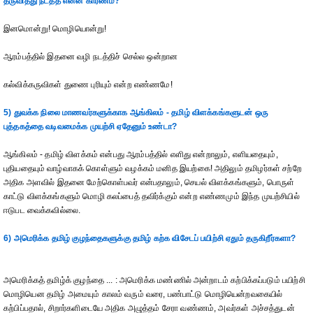
தருவித்து நடத்த என்ன காரணம்?
இனமொன்று! மொழியொன்று!
ஆரம்பத்தில் இதனை வழி நடத்திச் செல்ல ஒன்றான
கல்விக்கருவிகள் துணை புரியும் என்ற எண்ணமே!
5) துவக்க நிலை மாணவர்களுக்காக ஆங்கிலம் - தமிழ் விளக்கங்களுடன் ஒரு
புத்தகத்தை வடிவமைக்க முயற்சி ஏதேனும் உண்டா?
ஆங்கிலம் - தமிழ் விளக்கம் என்பது ஆரம்பத்தில் எளிது என்றாலும், எளியதையும்,
புதியதையும் வாழ்வாகக் கொள்ளும் வழக்கம் மனித இயற்கை! அதிலும் தமிழர்கள் சற்றே
அதிக அளவில் இதனை மேற்கொள்பவர் என்பதாலும், செயல் விளக்கங்களும், பொருள்
காட்டு விளக்கங்களும் மொழி கலப்பைத் தவிர்க்கும் என்ற எண்ணமும் இந்த முயற்சியில்
ஈடுபட வைக்கவில்லை.
6) அமெரிக்க தமிழ் குழந்தைகளுக்கு தமிழ் கற்க விசேடப் பயிற்சி ஏதும் தருகிறீர்களா?
அமெரிக்கத் தமிழ்க் குழந்தை ... : அமெரிக்க மண்ணில் அன்றாடம் கற்பிக்கப்படும் பயிற்சி
மொழியென தமிழ் அமையும் காலம் வரும் வரை, பண்பாட்டு மொழியென்றவகையில்
கற்பிப்பதால், சிறார்களிடையே அதிக அழுத்தம் சேரா வண்ணம், அவர்கள் அச்சத்துடன்