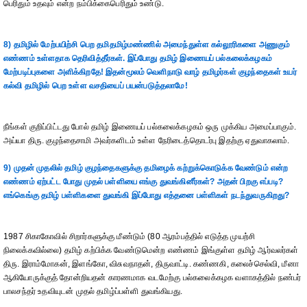
பெரிதும் உதவும் என்ற நம்பிக்கைபெரிதும் உண்டு.
8) தமிழில் மேற்பயிற்சி பெற தமிதமிழ்மண்ணில் அமைந்துள்ள கல்லூரிகளை அணுகும்
எண்ணம் உள்ளதாக தெரிவித்தீர்கள். இப்போது தமிழ் இணையப் பல்கலைக்கழகம்
மேற்படிப்புகளை அளிக்கிறதே! இதன்மூலம் வெளிநாடு வாழ் தமிழர்கள் குழந்தைகள் உயர்
கல்வி தமிழில் பெற உள்ள வசதியைப் பயன்படுத்தலாமே!
நீங்கள் குறிப்பிட்டது போல் தமிழ் இணையப் பல்கலைக்கழகம் ஒரு முக்கிய அமைப்பாகும்.
அய்யா திரு. குழந்தைசாமி அவர்களிடம் உள்ள நேரிடைத்தொடர்பு இதற்கு ஏதுவாகலாம்.
9) முதன் முதலில் தமிழ் குழந்தைகளுக்கு தமிழைக் கற்றுக்கொடுக்க வேண்டும் என்ற
எண்ணம் ஏற்பட்ட போது முதல் பள்ளியை எங்கு துவங்கினீர்கள்? அதன் பிறகு எப்படி?
எங்கெங்கு தமிழ் பள்ளிகளை துவங்கி இப்போது எத்தனை பள்ளிகள் நடந்துவருகிறது?
1987 சிகாகோவில் சிறார்களுக்கு மீண்டும் (80 ஆரம்பத்தில் எடுத்த முயற்சி
நிலைக்கவில்லை) தமிழ் கற்பிக்க வேண்டுமென்ற எண்ணம் இங்குள்ள தமிழ் ஆர்வலர்கள்
திரு. இராம்மோகன், இளங்கோ, விசுவநாதன், திருவாட்டி. கண்ணகி, கலைச்செல்வி, மீனா
ஆகியோருக்குத் தோன்றியதன் காரணமாக வடமேற்கு பல்கலைக்கழக வளாகத்தில் நண்பர்
பாலசந்தர் உதவியுடன் முதல் தமிழ்ப்பள்ளி துவங்கியது.