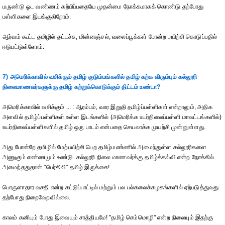
மருண்டு ஓட வண்ணம் கற்பிப்பதையே முதன்மை நோக்கமாகக் கொண்டு தற்போது
பள்ளிகளை இயக்குகிறோம்.
ஆர்வம் கூட்ட தமிழில் தட்டச்சு, மின்னஞ்சல், வலைப்பூக்கள் போன்ற பயிற்சி கொடுப்பதில்
ஈடுபட்டுள்ளோம்.
7) அமெரிக்காவில் வசிக்கும் தமிழ் குடும்பங்களில் தமிழ் கற்க விரும்பும் கல்லூரி
நிலைமாணவர்களுக்கு தமிழ் கற்றுக்கொடுக்கும் திட்டம் உண்டா?
அமெரிக்காவில் வசிக்கும் ... : ஆரம்பம், வார இறுதி தமிழ்ப்பள்ளிகள் என்றாலும், அதிக
அளவில் தமிழ்ப்பள்ளிகள் உள்ள இடங்களில் (அமெரிக்க உயர்நிலைப்பள்ளி மாவட்டங்களில்)
உயர்நிலைப்பள்ளிகளில் தமிழ் ஒரு பாடம் என்பதை செயலாக்க முயற்சி முன்னுள்ளது.
அது போன்றே தமிழில் மேற்பயிற்சி பெற தமிழ்மண்ணில் அமைந்துள்ள கல்லூரிகளை
அணுகும் எண்ணமும் உண்டு. கல்லூரி நிலை மாணவர்க்கு தமிழ்க்கல்வி என்ற நோக்கில்
அமைந்ததுதான் "பெர்கிலி" தமிழ் இருக்கை!
பொருளாதார வசதி என்ற கட்டுப்பாட்டில் மற்றும் பல பல்கலைக்கழகங்களில் ஏற்படுத்துவது
தற்போது நிறைவேறவில்லை.
காலம் கனியும் போது இவையும் சாத்தியமே! "தமிழ் செம்மொழி" என்ற நிலையும் இதற்கு