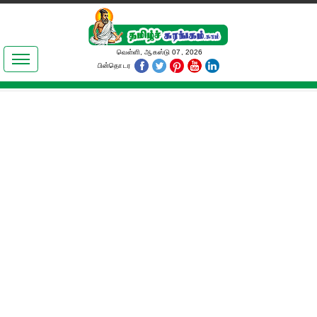
இலக்கியங்கள்
வெள்ளி, ஆகஸ்டு 07, 2026
பின்தொடர
தமிழ் உலகம்
அறிவியல்
பொதுஅறிவு
ஆன்மிகம்
ஜோதிடம்
மருத்துவம்
பெண்கள் பகுதி
நகைச்சுவை
கலையுலகம்