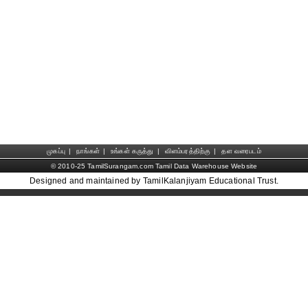
முகப்பு
|
நாங்கள்
|
உங்கள் கருத்து
|
விளம்பரத்திற்கு
|
தள வரைபடம்
© 2010-25 TamilSurangam.com Tamil Data Warehouse Website
Designed and maintained by TamilKalanjiyam Educational Trust.