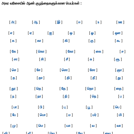
அகர வரிசையில் ஆண் குழந்தைகளுக்கான பெயர்கள் :
[
அ
]
[
ஆ
]
[
இ
]
[
ஈ
]
[
உ
]
[
ஊ
]
[
எ
]
[
ஏ
]
[
ஐ
]
[
ஒ
]
[
ஓ
]
[
ஒள
]
[
க
]
[
கா
]
[
கி
]
[
கு
]
[
கூ
]
[
கே
]
[
கொ
]
[
கோ
]
[
கை
]
[
ச
]
[
சா
]
[
சி
]
[
சீ
]
[
சு
]
[
சூ
]
[
செ
]
[
சே
]
[
சொ
]
[
சோ
]
[
ஞா
]
[
த
]
[
தா
]
[
தி
]
[
தீ
]
[
து
]
[
தூ
]
[
தெ
]
[
தே
]
[
தொ
]
[
தை
]
[
ந
]
[
நா
]
[
நி
]
[
நெ
]
[
ப
]
[
பா
]
[
பி
]
[
பு
]
[
பூ
]
[
பெ
]
[
பே
]
[
பொ
]
[
ம
]
[
மர்
]
[
மி
]
[
மு
]
[
மெ
]
[
யா
]
[
வ
]
[
வா
]
[
வி
]
[
வீ
]
[
வெ
]
[
வே
]
[
வை
]