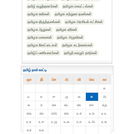
தமிழ் எழுத்தாளர்கள்
தமிழக மாவட்டங்கள்
தமிழக ஊர்கள்
தமிழக சுற்றுலா தலங்கள்
தமிழக திருத்தலங்கள்
தமிழக அரசியல் கட்சிகள்
தமிழக ஆறுகள்
தமிழக ஏரிகள்
தமிழக மலைகள்
தமிழக அருவிகள்
தமிழக கோட்டைகள்
தமிழக கடற்கரைகள்
தமிழ்ப் பணியாளர்கள்
தமிழர் வாழும் நாடுகள்
தமிழ் நாள்காட்டி
ஞா
தி்
செ
அ
வி
வெ
கா
௧
௨
௩
௪
௫
௬
௭
௮
௯
௰
௰௧
௰௨
௰௩
௰௪
௰௫
௰௬
௰௭
௰௮
௰௯
௨௰
௨௧
௨௨
௨௩
௨௪
௨௫
௨௬
௨௭
௨௮
௨௯
௩௰
௩௧