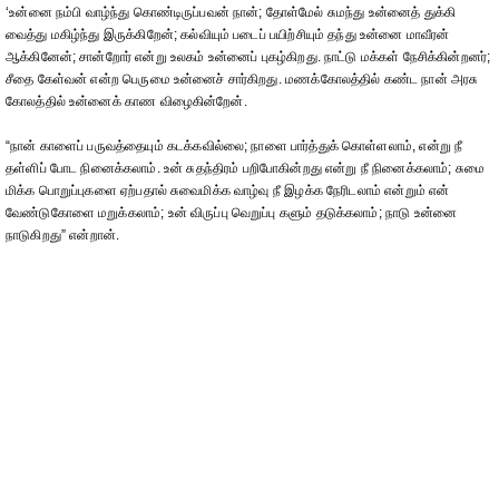
‘உன்னை நம்பி வாழ்ந்து கொண்டிருப்பவன் நான்; தோள்மேல் சுமந்து உன்னைத் துக்கி
வைத்து மகிழ்ந்து இருக்கிறேன்; கல்வியும் படைப் பயிற்சியும் தந்து உன்னை மாவீரன்
ஆக்கினேன்; சான்றோர் என்று உலகம் உன்னைப் புகழ்கிறது. நாட்டு மக்கள் நேசிக்கின்றனர்;
சீதை கேள்வன் என்ற பெருமை உன்னைச் சார்கிறது. மணக்கோலத்தில் கண்ட நான் அரசு
கோலத்தில் உன்னைக் காண விழைகின்றேன்.
“நான் காளைப் பருவத்தையும் கடக்கவில்லை; நாளை பார்த்துக் கொள்ளலாம், என்று நீ
தள்ளிப் போட நினைக்கலாம். உன் சுதந்திரம் பறிபோகின்றது என்று நீ நினைக்கலாம்; சுமை
மிக்க பொறுப்புகளை ஏற்பதால் சுவைமிக்க வாழ்வு நீ இழக்க நேரிடலாம் என்றும் என்
வேண்டுகோளை மறுக்கலாம்; உன் விருப்பு வெறுப்பு களும் தடுக்கலாம்; நாடு உன்னை
நாடுகிறது” என்றான்.