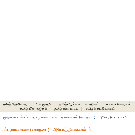
தமிழ் தேடுபொறி
|
அகரமுதலி
|
தமிழ்-ஆங்கில அகராதிகள்
|
கலைச் சொற்கள்
|
தமிழ் மின்னஞ்சல்
|
தமிழ் உரையாடல்
|
தமிழ்க் கட்டுரைகள்
முதன்மை பக்கம்
»
தமிழ் உலகம்
»
கம்பராமாயணம் (உரைநடை)
»
அயோத்தியாகாண்டம்
கம்பராமாயணம் (உரைநடை) - அயோத்தியாகாண்டம்