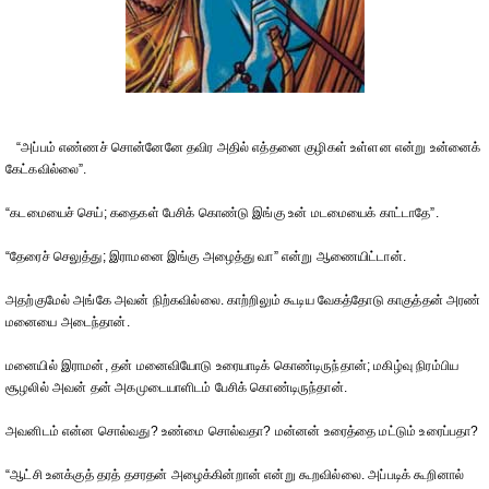
“அப்பம் எண்ணச் சொன்னேனே தவிர அதில் எத்தனை குழிகள் உள்ளன என்று உன்னைக்
கேட்கவில்லை”.
“கடமையைச் செய்; கதைகள் பேசிக் கொண்டு இங்கு உன் மடமையைக் காட்டாதே”.
“தேரைச் செலுத்து; இராமனை இங்கு அழைத்து வா” என்று ஆணையிட்டான்.
அதற்குமேல் அங்கே அவன் நிற்கவில்லை. காற்றிலும் கூடிய வேகத்தோடு காகுத்தன் அரண்
மனையை அடைந்தான்.
மனையில் இராமன், தன் மனைவியோடு உரையாடிக் கொண்டிருந்தான்; மகிழ்வு நிரம்பிய
சூழலில் அவன் தன் அகமுடையாளிடம் பேசிக் கொண்டிருந்தான்.
அவனிடம் என்ன சொல்வது? உண்மை சொல்வதா? மன்னன் உரைத்தை மட்டும் உரைப்பதா?
“ஆட்சி உனக்குத் தரத் தசரதன் அழைக்கின்றான் என்று கூறவில்லை. அப்படிக் கூறினால்