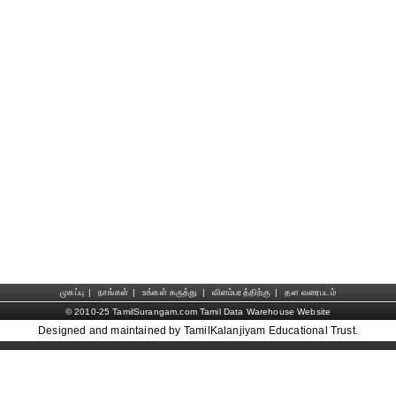
முகப்பு
|
நாங்கள்
|
உங்கள் கருத்து
|
விளம்பரத்திற்கு
|
தள வரைபடம்
© 2010-25 TamilSurangam.com Tamil Data Warehouse Website
Designed and maintained by TamilKalanjiyam Educational Trust.