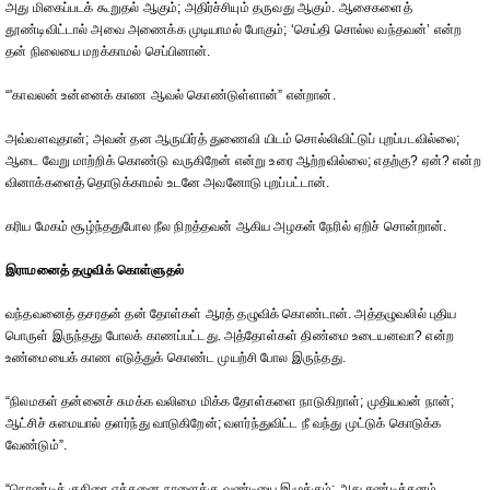
அது மிகைப்படக் கூறுதல் ஆகும்; அதிர்ச்சியும் தருவது ஆகும். ஆசைகளைத்
தூண்டிவிட்டால் அவை அணைக்க முடியாமல் போகும்; ‘செய்தி சொல்ல வந்தவன்’ என்ற
தன் நிலையை மறக்காமல் செப்பினான்.
“'காவலன் உன்னைக் காண ஆவல் கொண்டுள்ளான்” என்றான்.
அவ்வளவுதான்; அவன் தன ஆருயிர்த் துணைவி யிடம் சொல்லிவிட்டுப் புறப்படவில்லை;
ஆடை வேறு மாற்றிக் கொண்டு வருகிறேன் என்று உரை ஆற்றவில்லை; எதற்கு? ஏன்? என்ற
வினாக்களைத் தொடுக்காமல் உடனே அவனோடு புறப்பட்டான்.
கரிய மேகம் சூழ்ந்ததுபோல நீல நிறத்தவன் ஆகிய அழகன் நேரில் ஏறிச் சொன்றான்.
இராமனைத் தழுவிக் கொள்ளுதல்
வந்தவனைத் தசரதன் தன் தோள்கள் ஆரத் தழுவிக் கொண்டான். அத்தழுவலில் புதிய
பொருள் இருந்தது போலக் காணப்பட்டது. அத்தோள்கள் திண்மை உடையனவா? என்ற
உண்மையைக் காண எடுத்துக் கொண்ட முயற்சி போல இருந்தது.
“நிலமகள் தன்னைச் சுமக்க வலிமை மிக்க தோள்களை நாடுகிறாள்; முதியவன் நான்;
ஆட்சிச் சுமையால் தளர்ந்து வாடுகிறேன்; வளர்ந்துவிட்ட நீ வந்து முட்டுக் கொடுக்க
வேண்டும்”.
“நொண்டிக் குதிரை எத்தனை நாளைக்கு வண்டியை இழுக்கும்; அது சண்டித்தனம்