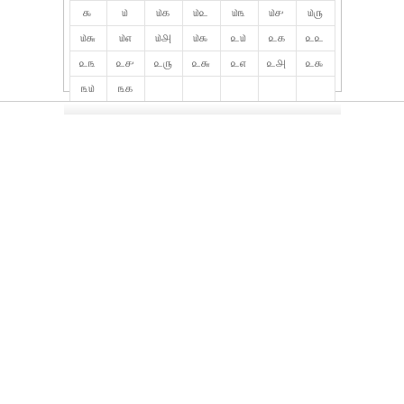
௯
௰
௰௧
௰௨
௰௩
௰௪
௰௫
௰௬
௰௭
௰௮
௰௯
௨௰
௨௧
௨௨
௨௩
௨௪
௨௫
௨௬
௨௭
௨௮
௨௯
௩௰
௩௧