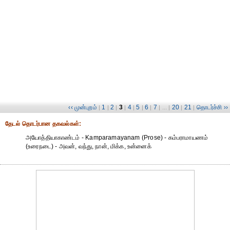
‹‹ முன்புறம்
1
2
3
4
5
6
7
20
21
தொடர்ச்சி ››
|
|
|
|
|
|
|
| ... |
|
|
தேட‌ல் தொட‌ர்பான தகவ‌ல்க‌ள்:
அயோத்தியாகாண்டம் - Kamparamayanam (Prose) - கம்பராமாயணம்
(உரைநடை) - அவன், வந்து, நான், மிக்க, உன்னைக்