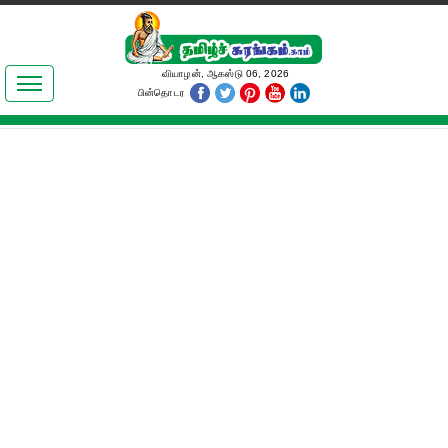
இலக்கியங்கள்
வியாழன், ஆகஸ்டு 06, 2026
பின்தொடர
தமிழ் உலகம்
அறிவியல்
பொதுஅறிவு
ஆன்மிகம்
ஜோதிடம்
மருத்துவம்
பெண்கள் பகுதி
நகைச்சுவை
கலையுலகம்