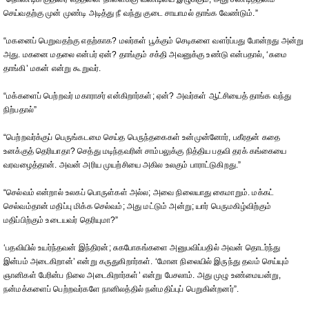
செய்வதற்கு முன் முண்டி அடித்து நீ வந்து குடை சாயாமல் தாங்க வேண்டும்.”
“மகனைப் பெறுவதற்கு எதற்காக? மலர்கள் பூக்கும் செடிகளை வளர்ப்பது போன்றது அன்று
அது. மகனை மதலை என்பர் ஏன்? தாங்கும் சக்தி அவனுக்கு உண்டு என்பதால், ‘சுமை
தாங்கி’ மகன் என்று கூறுவர்.
“மக்களைப் பெற்றவர் மகாராசர் என்கிறார்கள்; ஏன்? அவர்கள் ஆட்சியைத் தாங்க வந்து
நிற்பதால்”
“பெற்றவர்க்குப் பெருங்கடமை செய்த பெருந்தகைகள் உன்முன்னோர், பகீரதன் கதை
உனக்குத் தெரியாதா? செத்து மடிந்தவரின் சாம்பலுக்கு நித்திய பதவி தரக் கங்கையை
வரவழைத்தான். அவன் அரிய முயற்சியை அகில உலகும் பாராட்டுகிறது.”
“செல்வம் என்றால் உலகப் பொருள்கள் அல்ல; அவை நிலையாது கைமாறும். மக்கட்
செல்வம்தான் மதிப்பு மிக்க செல்வம்; அது மட்டும் அன்று; யார் பெருமகிழ்விற்கும்
மதிப்பிற்கும் உடையவர் தெரியுமா?”
‘பதவியில் உயர்ந்தவன் இந்திரன்; சுகபோகங்களை அனுபவிப்பதில் அவன் தொடர்ந்து
இன்பம் அடைகிறான்’ என்று கருதுகிறார்கள். ‘மோன நிலையில் இருந்து தவம் செய்யும்
ஞானிகள் பேரின்ப நிலை அடைகிறார்கள்’ என்று பேசலாம். அது முழு உண்மையன்று,
நன்மக்களைப் பெற்றவர்களே நானிலத்தில் நன்மதிப்புப் பெறுகின்றனர்”.