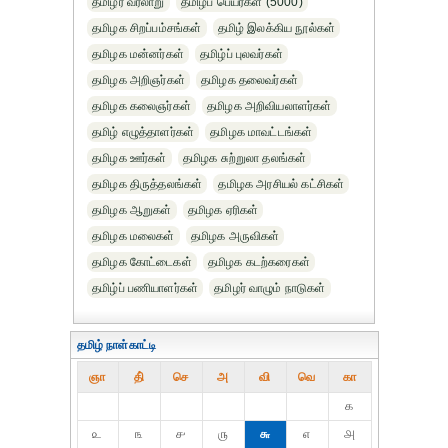
தமிழர் வரலாறு
தமிழ்ப் பெயர்கள் (5000)
தமிழக சிறப்பம்சங்கள்
தமிழ் இலக்கிய நூல்கள்
தமிழக மன்னர்கள்
தமிழ்ப் புலவர்கள்
தமிழக அறிஞர்கள்
தமிழக தலைவர்கள்
தமிழக கலைஞர்கள்
தமிழக அறிவியலாளர்கள்‎
தமிழ் எழுத்தாளர்கள்
தமிழக மாவட்டங்கள்
தமிழக ஊர்கள்
தமிழக சுற்றுலா தலங்கள்
தமிழக திருத்தலங்கள்
தமிழக அரசியல் கட்சிகள்
தமிழக ஆறுகள்
தமிழக ஏரிகள்
தமிழக மலைகள்
தமிழக அருவிகள்
தமிழக கோட்டைகள்
தமிழக கடற்கரைகள்
தமிழ்ப் பணியாளர்கள்
தமிழர் வாழும் நாடுகள்
தமிழ் நாள்காட்டி
ஞா
தி்
செ
அ
வி
வெ
கா
௧
௨
௩
௪
௫
௬
௭
௮