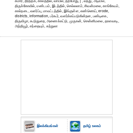
சுமார், தீர்த்தக், காலத்தில், வாயில், தற்போது, | , வந்து, அடியில்,
திருக்கோவில், மண்டபம், இடத்தில், செல்லலாம், சிவன்மலை, காங்கேயம்,
கால்நடை, வளர்ப்பு, மாவட்டத்தில், இங்குள்ள, எண்ணெய், erode,
districts, information, பர்கூர், வளர்க்கப்படுகின்றன, பண்டிகை,
திருவிழா, கூடுதுறை, அணைக்கட்டு, முருகன், சென்னிமலை, தாளவாடி,
அந்தியூர், சந்தையும், சுற்றுலா
இலக்கியங்கள்
தமிழ் உலகம்