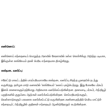
எண்ணெய்:
எண்ணெய் சந்தையைப் பொறுத்த அளவில் கேரளாவில் உள்ள கொச்சிக்கு அடுத்த படியாக,
இங்குள்ள காங்கேயம் தான் பெரிய சந்தையாக திகழ்கிறது.
கால்நடை வளர்ப்பு:
ஈரோட்டு மாவட்டத்தில் பாரம்பரியமாகவே கால்நடை வளர்ப்பு சிறந்த முறையில் நடந்து
வருகிறது. தமிழக மாடு வகையில் 'காங்கேயம்' உலகப் புகழ்பெற்றது. இது போலவே பர்கூர்
இனக் காளைகளும்தற்போது அதிகமாக வளர்க்கப்படுகின்றன. தாளவாடி, பர்கூர், அந்தியூர்
பகுதிகளில் குறும்பை ஆடுகள் வளர்க்கப்படுகின்றன. செம்மறியாடுகளும்,
வெள்ளாடுகளும் பரவலாக வளர்க்கப்பட்டு வருகின்றன.கண்ணபுரத்தில் பெரிய மாட்டுச்
சந்தையும்; அந்தியூரில் குதிரைச் சந்தையும் ஆண்டுதோறும் கூடுகின்றன.