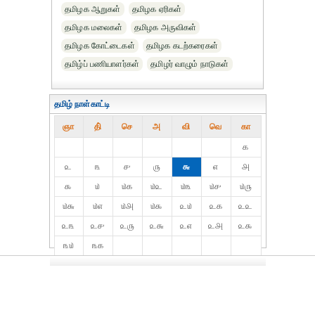
தமிழக ஆறுகள்
தமிழக ஏரிகள்
தமிழக மலைகள்
தமிழக அருவிகள்
தமிழக கோட்டைகள்
தமிழக கடற்கரைகள்
தமிழ்ப் பணியாளர்கள்
தமிழர் வாழும் நாடுகள்
தமிழ் நாள்காட்டி
ஞா
தி்
செ
அ
வி
வெ
கா
௧
௨
௩
௪
௫
௬
௭
௮
௯
௰
௰௧
௰௨
௰௩
௰௪
௰௫
௰௬
௰௭
௰௮
௰௯
௨௰
௨௧
௨௨
௨௩
௨௪
௨௫
௨௬
௨௭
௨௮
௨௯
௩௰
௩௧