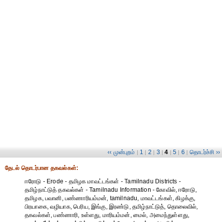
‹‹ முன்புறம்
1
2
3
4
5
6
தொடர்ச்சி ››
|
|
|
|
|
|
|
தேட‌ல் தொட‌ர்பான தகவ‌ல்க‌ள்:
ஈரோடு - Erode - தமிழக மாவட்டங்கள் - Tamilnadu Districts -
தமிழ்நாட்டுத் தகவல்கள் - Tamilnadu Information - கோவில், ஈரோடு,
தமிழக, பவானி, பண்ணாரியம்மன், tamilnadu, மாவட்டங்கள், கிழக்கு,
பிரயாகை, வழியாக, பெரிய, இங்கு, இரண்டு, தமிழ்நாட்டுத், தொலைவில்,
தகவல்கள், பண்ணாரி, உள்ளது, மாரியம்மன், மைல், அமைந்துள்ளது,