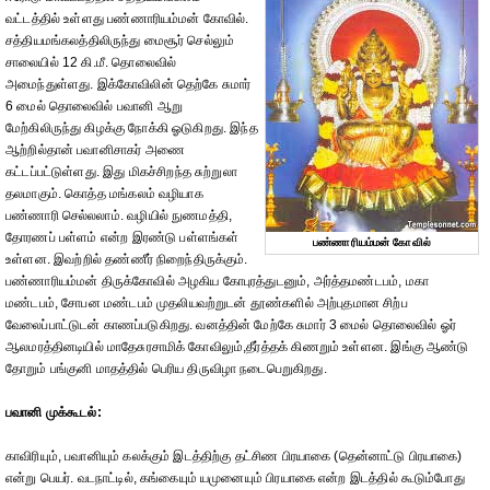
வட்டத்தில் உள்ளது பண்ணாரியம்மன் கோவில்.
சத்தியமங்கலத்திலிருந்து மைசூர் செல்லும்
சாலையில் 12 கி.மீ. தொலைவில்
அமைந்துள்ளது. இக்கோவிலின் தெற்கே சுமார்
6 மைல் தொலைவில் பவானி ஆறு
மேற்கிலிருந்து கிழக்கு நோக்கி ஓடுகிறது. இந்த
ஆற்றில்தான் பவானிசாகர் அணை
கட்டப்பட்டுள்ளது. இது மிகச்சிறந்த சுற்றுலா
தலமாகும். கொத்த மங்கலம் வழியாக
பண்ணாரி செல்லலாம். வழியில் நுணமத்தி,
தோரணப் பள்ளம் என்ற இரண்டு பள்ளங்கள்
பண்ணாரியம்மன் கோவில்
உள்ளன. இவற்றில் தண்ணீர் நிறைந்திருக்கும்.
பண்ணாரியம்மன் திருக்கோவில் அழகிய கோபுரத்துடனும், அர்த்தமண்டபம், மகா
மண்டபம், சோபன மண்டபம் முதலியவற்றுடன் தூண்களில் அற்புதமான சிற்ப
வேலைப்பாட்டுடன் காணப்படுகிறது. வனத்தின் மேற்கே சுமார் 3 மைல் தொலைவில் ஓர்
ஆலமரத்தினடியில் மாதேசுரசாமிக் கோவிலும்,தீர்த்தக் கிணறும் உள்ளன. இங்கு ஆண்டு
தோறும் பங்குனி மாதத்தில் பெரிய திருவிழா நடைபெறுகிறது.
பவானி முக்கூடல்:
காவிரியும், பவானியும் கலக்கும் இடத்திற்கு தட்சிண பிரயாகை (தென்னாட்டு பிரயாகை)
என்று பெயர். வடநாட்டில், கங்கையும் யமுனையும் பிரயாகை என்ற இடத்தில் கூடும்போது