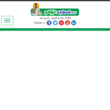
இலக்கியங்கள்
வியாழன், ஆகஸ்டு 06, 2026
பின்தொடர
தமிழ் உலகம்
அறிவியல்
பொதுஅறிவு
ஆன்மிகம்
ஜோதிடம்
மருத்துவம்
பெண்கள் பகுதி
நகைச்சுவை
கலையுலகம்