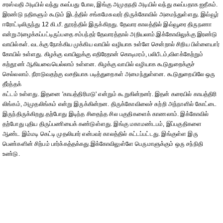
சரஸ்வதி அடியில் வந்து கலப்பது போல, இங்கு அமுதநதி அடியில் வந்து கலப்பதாக ஐதீகம்.
இரண்டு நதிகளும் கூடும் இடத்தில் சங்கமேசுவரர் திருக்கோவில் அமைந்துள்ளது. இவ்வூர்
ஈரோட்டிலிருந்து 12 கி.மீ. தூரத்தில் இருக்கிறது. தேவார காலத்தில் இவ்வூரை திருநணா
என்றுஅழைக்கப்பட்டிருப்பதை சம்பந்தர் தேவாரத்தால் அறியலாம்.இக்கோவிலுக்கு இரண்டு
வாயில்கள். வடக்கு நோக்கிய முக்கிய வாயில் வழியாக உள்ளே சென்றால் சிறிய பிள்ளையார்
கோயில் உள்ளது. கிழக்கு வாயிலுக்கு எதிரேதான் கொடிமரம், பலிபீடம்,விளக்கேற்றும்
கற்தூண் ஆகியவையெல்லாம் உள்ளன. கிழக்கு வாயில் வழியாக கூடுதுறைக்குச்
செல்லலாம். நீராடுவதற்கு வசதியாக படித்துறைகள் அமைந்துள்ளன. கூடுதுறையிலே ஒரு
தீர்த்தக்
கட்டம் உள்ளது. இதனை 'காயத்திரிமடு' என்றும் கூறுகின்றனர். இதன் கரையில் காயத்திரி
லிங்கம், அமுதலிங்கம் என்று இருக்கின்றன. திருக்கோவிலைச் சுற்றி அந்நாளில் கோட்டை
இருந்திருக்கிறது.தற்போது இடிந்த சிதைந்த சில பகுதிகளைக் காணலாம். இக்கோவில்
தற்போது புதிய திருப்பணியைக் கண்டுள்ளது. இங்கு மகாமண்டபம், இப்பகுதிகளை
ஆண்ட இம்மடி கெட்டி முதலியார் என்பவர் காலத்தில் கட்டப்பட்டது. இங்குள்ள இரு
பெண்களின் சிற்பம் பார்க்கத்தக்கது.இக்கோவிலுள்ளே பெருமாளுக்கும் ஒரு சந்நிதி
உண்டு.