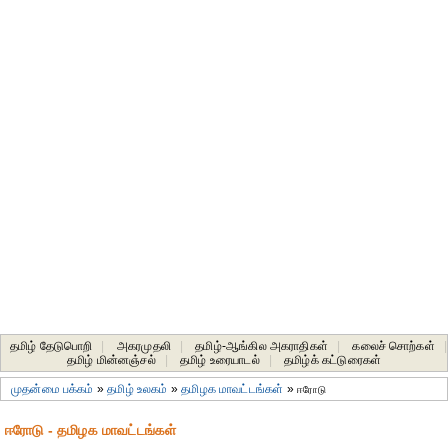
தமிழ் தேடுபொறி
|
அகரமுதலி
|
தமிழ்-ஆங்கில அகராதிகள்
|
கலைச் சொற்கள்
|
தமிழ் மின்னஞ்சல்
|
தமிழ் உரையாடல்
|
தமிழ்க் கட்டுரைகள்
முதன்மை பக்கம்
»
தமிழ் உலகம்
»
தமிழக மாவட்டங்கள்
»
ஈரோடு
ஈரோடு - தமிழக மாவட்டங்கள்