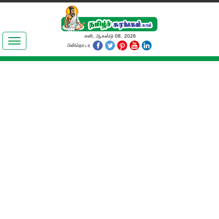
இலக்கியங்கள்
சனி, ஆகஸ்டு 08, 2026
பின்தொடர
தமிழ் உலகம்
அறிவியல்
பொதுஅறிவு
ஆன்மிகம்
ஜோதிடம்
மருத்துவம்
பெண்கள் பகுதி
நகைச்சுவை
கலையுலகம்