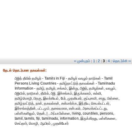
‹‹ முன்புறம்
1
2
3
4
தொடர்ச்சி ››
|
|
|
|
|
தேட‌ல் தொட‌ர்பான தகவ‌ல்க‌ள்:
பீஜித் தீவில் தமிழர் - Tamils in Fiji - தமிழர் வாழும் நாடுகள் - Tamil
Persons Living Countries - தமிழ்நாட்டுத் தகவல்கள் - Tamilnadu
Information - தமிழ், தமிழர், சங்கம், இன்று, பீஜித், தமிழர்கள், வாழும்,
பீஜியில், நாடுகள், தீவில், பீஜி, இச்சங்கம், இருக்கலாம், கல்வி,
தமிழ்மொழி, பிறகு, இலக்கியம், பேர், முதலியார், குப்புசாமி, சாது, பிள்ளை,
தமிழ்நாட்டுத், நாள், தகவல்கள், சன்மார்க்க, இந்திய, செயல்பட்டார்,
இச்சங்கத்தின், பட்டமும், தலைவராக, என்பவர், அமைக்கப்பட்டது,
பள்ளிகளிலும், தென், | , அப்பாபிள்ளை, living, countries, persons,
tamil, tamils, fiji, tamilnadu, information, இருக்கிறது, பள்ளிகளை,
செய்தார், மொழி, ஆயிரம், முதலியோர்