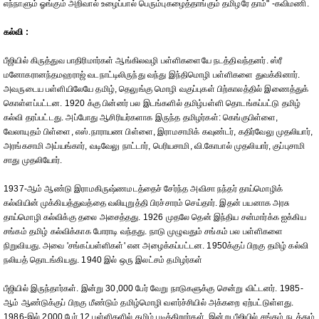
எந்நாளும் ஓங்கும் அறிவால் உழைப்பால் பெரும்புகழைத்தாங்கும் தமிழரே தாம்" -கவிமணி.
கல்வி :
பீஜியில் கிருத்துவ பாதிரிமார்கள் ஆங்கிலவழி பள்ளிகளையே நடத்திவந்தனர். ஸ்ரீ
மனோகரானந்தமஹராஜ் வடநாட்டிலிருந்து வந்து இந்திமொழி பள்ளிகளை துவக்கினார்.
அவருடைய பள்ளியிலேயே தமிழ், தெலுங்கு மொழி வகுப்புகள் பிற்காலத்தில் இணைத்துக்
கொள்ளப்பட்டன. 1920 க்கு பின்னர் பல இடங்களில் தமிழ்பள்ளி தொடங்கப்பட்டு தமிழ்
கல்வி தரப்பட்டது. அப்போது ஆசிரியர்களாக இருந்த தமிழர்கள்: கெங்குபிள்ளை,
வேலாயுதம் பிள்ளை, எஸ்.நாராயண பிள்ளை, இராமசாமிக் கவுண்டர், கதிர்வேலு முதலியார்,
அரங்கசாமி அய்யங்கார், வடிவேலு நாட்டார், பெரியசாமி, வி.கோபால் முதலியார், குப்புசாமி
சாது முதலியோர்.
1937-ஆம் ஆண்டு இராமகிருஷ்ணமடத்தைச் சேர்ந்த அவிசா நந்தர் தாய்மொழிக்
கல்வியின் முக்கியத்துவத்தை வலியுறுத்தி பிரச்சாரம் செய்தார். இதன் பயனாக அரசு
தாய்மொழி கல்விக்கு தலை அசைத்தது. 1926 முதலே தென் இந்திய சன்மார்க்க ஐக்கிய
சங்கம் தமிழ் கல்விக்காக போராடி வந்தது. நாடு முழுவதும் சங்கம் பல பள்ளிகளை
நிறுவியது. அவை 'சங்கப்பள்ளிகள்' என அழைக்கப்பட்டன. 1950க்குப் பிறகு தமிழ் கல்வி
நலியத் தொடங்கியது. 1940 இல் ஒரு இலட்சம் தமிழர்கள்
பீஜியில் இருந்தார்கள். இன்று 30,000 பேர் வேறு நாடுகளுக்கு சென்று விட்டனர். 1985-
ஆம் ஆண்டுக்குப் பிறகு மீண்டும் தமிழ்மொழி வளர்ச்சியில் அக்கறை ஏற்பட்டுள்ளது.
1986-இல் 2000 பேர் 12 பள்ளிகளில் தமிழ் படிக்கிறார்கள். இன்று பீஜியில் சங்கம் நடத்தும்