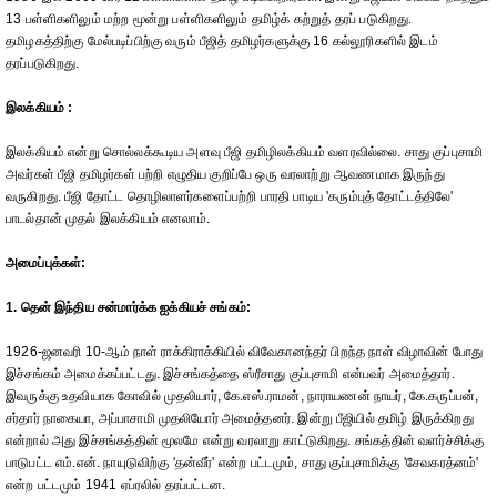
13 பள்ளிகளிலும் மற்ற மூன்று பள்ளிகளிலும் தமிழ்க் கற்றுத் தரப் படுகிறது.
தமிழகத்திற்கு மேல்படிப்பிற்கு வரும் பீஜித் தமிழர்களுக்கு 16 கல்லூரிகளில் இடம்
தரப்படுகிறது.
இலக்கியம் :
இலக்கியம் என்று சொல்லக்கூடிய அளவு பீஜி தமிழிலக்கியம் வளரவில்லை. சாது குப்புசாமி
அவர்கள் பீஜி தமிழர்கள் பற்றி எழுதிய குறிப்பே ஒரு வரலாற்று ஆவணமாக இருந்து
வருகிறது. பீஜி தோட்ட தொழிலாளர்களைப்பற்றி பாரதி பாடிய 'கரும்புத் தோட்டத்திலே'
பாடல்தான் முதல் இலக்கியம் எனலாம்.
அமைப்புக்கள்:
1. தென் இந்திய சன்மார்க்க ஐக்கியச் சங்கம்:
1926-ஜனவரி 10-ஆம் நாள் ராக்கிராக்கியில் விவேகானந்தர் பிறந்த நாள் விழாவின் போது
இச்சங்கம் அமைக்கப்பட்டது. இச்சங்கத்தை ஸ்ரீசாது குப்புசாமி என்பவர் அமைத்தார்.
இவருக்கு உதவியாக கோவில் முதலியார், கே.எஸ்.ராமன், நாராயணன் நாயர், கே.கருப்பன்,
சர்தார் நாகையா, அப்பாசாமி முதலியோர் அமைத்தனர். இன்று பீஜியில் தமிழ் இருக்கிறது
என்றால் அது இச்சங்கத்தின் மூலமே என்று வரலாறு காட்டுகிறது. சங்கத்தின் வளர்ச்சிக்கு
பாடுபட்ட எம்.என். நாயுடுவிற்கு 'தன்வீர்' என்ற பட்டமும், சாது குப்புசாமிக்கு 'சேவகரத்னம்'
என்ற பட்டமும் 1941 ஏப்ரலில் தரப்பட்டன.