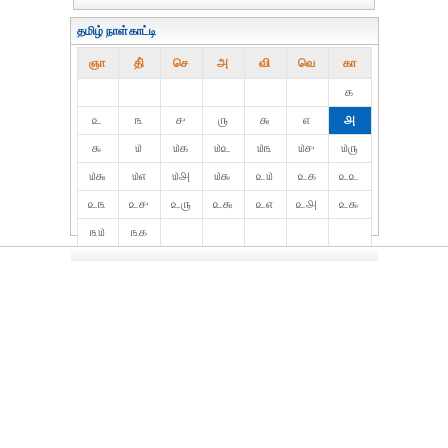
தமிழ் நாள்காட்டி
ஞா
தி்
செ
அ
வி
வெ
கா
௧
௨
௩
௪
௫
௬
௭
௮
௯
௰
௰௧
௰௨
௰௩
௰௪
௰௫
௰௬
௰௭
௰௮
௰௯
௨௰
௨௧
௨௨
௨௩
௨௪
௨௫
௨௬
௨௭
௨௮
௨௯
௩௰
௩௧