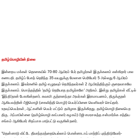
தமிழ்மொழியின் நிலை
இன்றைய மக்கள் தொகையில் 70-80 ஆயிரம் பேர் தமிழர்கள் இருக்கலாம் என்கிறார் பால
கணபதி. தமிழ்ப் பேசத் தெரிந்த 35 வயதுக்கு மேலான பெரியோர் 5 அல்லது 6 ஆயிரம்
இருக்கலாம். இவர்களில் தமிழ் எழுதவும் தெரிந்தவர்கள் 2 ஆயிரத்திற்கும் குறைவாகவே
இருக்கலாம். மொத்தத்தில் 'தமிழ் தெரியாத தமிழர்களே' அதிகம். இன்று தமிழர்கள் வீட்டில்
'இந்தி'தான் பேசுகின்றனர். சுவாமி ருத்ரானந்தா அவர்கள் இராமாயணம், திருக்குறள்
ஆகியவற்றின் பீஜிமொழி (கைவித்தி மொழி) பெயர்ப்பினை வெளிவரச் செய்தார்.
உறவுப்பெயர்கள், ஆட்களின் பெயர் மட்டும் தமிழாக இருக்கிறது. தமிழ்மொழி நிலைபெற
திரு. அப்பாபிள்ளை (தமிழ்மொழி காப்பாளர் கழகம்) பீஜி-சமரசசுத்த சன்மார்க்க சத்திய
சங்கம் ஆகியோர் சிறப்பாக பாடுபட்டு வருகின்றனர்.
"தென்னாடு விட்டே தீவாந்தரத்தையெல்லாம் பொன்னாடாய் மாற்றிப் புரந்திடுவோர்-