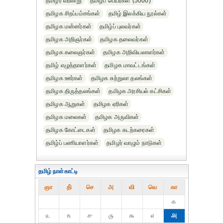
தமிழர் வரலாறு
தமிழ்ப் பெயர்கள் (5000)
தமிழக சிறப்பம்சங்கள்
தமிழ் இலக்கிய நூல்கள்
தமிழக மன்னர்கள்
தமிழ்ப் புலவர்கள்
தமிழக அறிஞர்கள்
தமிழக தலைவர்கள்
தமிழக கலைஞர்கள்
தமிழக அறிவியலாளர்கள்‎
தமிழ் எழுத்தாளர்கள்
தமிழக மாவட்டங்கள்
தமிழக ஊர்கள்
தமிழக சுற்றுலா தலங்கள்
தமிழக திருத்தலங்கள்
தமிழக அரசியல் கட்சிகள்
தமிழக ஆறுகள்
தமிழக ஏரிகள்
தமிழக மலைகள்
தமிழக அருவிகள்
தமிழக கோட்டைகள்
தமிழக கடற்கரைகள்
தமிழ்ப் பணியாளர்கள்
தமிழர் வாழும் நாடுகள்
தமிழ் நாள்காட்டி
ஞா
தி்
செ
அ
வி
வெ
கா
௧
௨
௩
௪
௫
௬
௭
௮