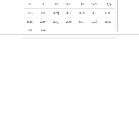
௯
௰
௰௧
௰௨
௰௩
௰௪
௰௫
௰௬
௰௭
௰௮
௰௯
௨௰
௨௧
௨௨
௨௩
௨௪
௨௫
௨௬
௨௭
௨௮
௨௯
௩௰
௩௧