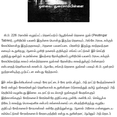
கி.பி. 226 அளவில் எழுதப்பட்டதெனப்படும் பியூதிங்கள் தொகை நூல் (Peutingar
Tables), முசிறியில் யவனர் இருக்கை யொன்று இருந்த தெனவும், அங்கே அகஃடசுக்குக்
கோயிலொன்று இருந்ததாகவும், அதனை யவனப்படை யிரண்டு இருந்து காத்தவந்தன
எனவும் கூறுகிறது; ஆனால் முசிறி நகரைக் குறிக்கும் சங்கப் பாட்டுகள் இச் செய்தி
குறித்து ஒன்றும் கூறவில்லை. இவற்றை நோக்குவோர் முசிறியில் யவனர் அகஃடசுக்குக்
கோயிலெடுத்த காலம் சங்கத்தொகை நூல்கள் தோன்றிய காலத்துக்குப் பின்னதாம்
என்பதைத் தெளிவாகக் காண்பர். ஆகவே, சங்கத் தொகை நூல்கள் பலவும் கி.பி. மூன்றாம்
நூற்றாண்டிற்கு முற்பட்டன என்பது தேற்றமாம்.
இச் சங்க இலக்கியங்கள் யாவும் சேர நாட்டைச் சேர நாடென்றும், அந் நாட்டு வேந்தர்களைச்
சேரர் என்றும் சேரலரென்றும் தெளிவாகக் கூறுகின்றன பிற்காலத்துத் தமிழ் நூல்களும் அந்
நெறியில் வழுவியது இல்லை. வடநாட்டு வடமொழி நூல்களுள் வேதங்களும்
இதிகாசங்களும் சேரர்களைச் சேரரென்றே குறிப்பதை முன்பே கண்டோம். செல்யூக்சு
நிகேடர் காலத்து மெகஃதனிசு என்பார் கங்கைக்கரைப் பாடலிபுரத்திலிருந்து எழுதிய
குறிப்பும் சேரர்களைச் சேரமான்கள் என்றே குறித்துள்ளது. ஆனால் அசோக மன்னனுடைய
கல்வெட்டுகள் சேரலர்களைக் கேரளபுரத்திரர் என்று கூறுகின்றன; ஆயினும் அத் தொடர்