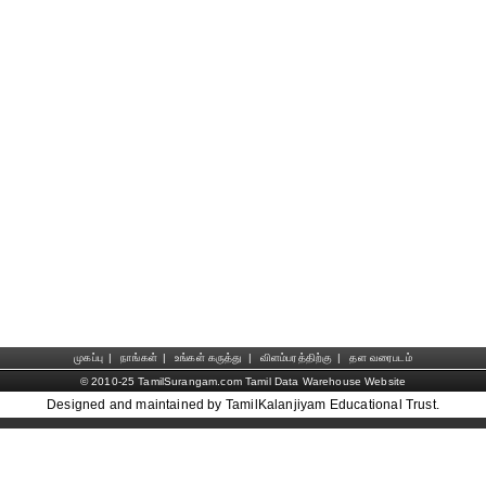
முகப்பு
|
நாங்கள்
|
உங்கள் கருத்து
|
விளம்பரத்திற்கு
|
தள வரைபடம்
© 2010-25 TamilSurangam.com Tamil Data Warehouse Website
Designed and maintained by TamilKalanjiyam Educational Trust.