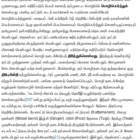
முதலாவது, தாம் எதிர்ப்படும் பெயர் களைத் தம்முடைய மொழியில்
மொழிபெயர்த்துக்
கொள்வது. பாண்டி நாட்டுக் கூடல் வாயிலைக் கடாபுரமென வான்மீகியார்
மொழிபெயர்த்துரைப் பதையும், பின் வந்தோர் அந் நெறியே பின்பற்றி நாடு நகரங்களின்
பெயர்களையும் ஆறு குளங்களின் பெயர்களையும் மொழிபெயர்த்துக் கொண்டிருப்பதையும்
தமிழுலகம் நன்கறிந்திருக்கிறது. தமிழகத்து மேலைமலைத் தொடரைச் சஃயாத்திரி
யென்பதும், தொண்டை நாட்டுப் பாலியாற்றை க்ஷிர நதியென்பதும், நடு நாட்டு
முதுகுன்றத்தை விருத்தாசல் மென்பதும் மதுரைத் திருவாலயாய் அங்கயற் கண்ணியை
மீனாக்ஷி யென்பதும் போதிய சான்றுகளாகும். மற்றொன்று எதிர்ப்படும் பிறமொழிச்
சொற்களைத் தங்கள் மொழி நடைக்கேற்பத்
திரித்துக்கொள்வது
. இதற்குத் தென்றமிழ்
நாட்டு முத்துகளை முத்தம் என்பதும், பவளத்தைப் பிரவாள மென்பதும், சோழனைச்
சோடனென்பதும் ஏற்ற சான்றுகளாம். வேறொன்று, தம் மொழிநடைக்கு ஒத்தவற்றை ஒரு
திரிபுமின்றி
ஏற்றுக்கொள்வது. அம் முறையில் மணி, மீன், நீர் என்பவற்றை வட மொழியில்
ஏற்றுக் கொண்டுள்ளனர். பண்டைநாளைத் தொல்காப்பியரும், மொழி நடைக்கேற்ற
எழுத்தால் பிறமொழிச் சொற்களை ஏற்றல் வேண்டும்; வேறு படுப்பது நேர்மையன்று
என்பதற்காகவே, “வடசொற் கிளவி வடவெழுத் தொரீஇ எழுத்தொடு புணர்ந்த
சொல்லாகும்மே
[20]
” என்று தமிழ்மக்கட்கு வழி வகுத்துரைத்தார். இந்தச் சீரிய முறையை
வடவர்க்கு வடமொழி யாசிரியர் வகுத்துரைக்கவில்லை போலும். நேர்மை திறம்பாத
நெறிமேற்கொண்ட மேனாட்டு மொழியாளர்களும் கட்டுமரம் (Kattamaram), மிளகு
தண்ணி (Molak tanni) இஞ்சி (Ginger) அரிசி (Rice) தோகை (Tugi), தேக்கு (Teak)
முதலியவற்றைத் தங்கள் மொழி நடைக்கேற்பத் திருத்தி மேற்கொண்டனர். இவ்வாற்றால்
வடவர் கூட்டுறவு பெற்ற சேர நாட்டவர் தம்மைக் கேரளரென்றும், தங்கள் நாட்டைக் கேரள
நாடென்றும் வடவர் வழங்கியவாறே
[21]
வழங்குவாராயினர். இன்றும், தென்னாட்டவருள்,