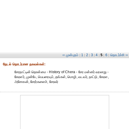
‹‹ முன்புறம்
1
2
3
4
5
6
தொடர்ச்சி ››
|
|
|
|
|
|
|
தேட‌ல் தொட‌ர்பான தகவ‌ல்க‌ள்:
சேரநாட்டின் தொன்மை - History of Chera - சேர மன்னர் வரலாறு -
கேரளர், முன்பே, பெயரையும், தங்கள், மொழி, வடவர், நாட்டு, கேரள,
அசோகன், சேரர்களைச், சேரலர்