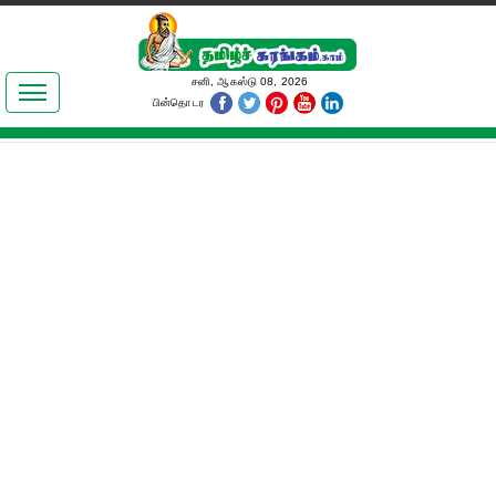
இலக்கியங்கள்
சனி, ஆகஸ்டு 08, 2026
பின்தொடர
தமிழ் உலகம்
அறிவியல்
பொதுஅறிவு
ஆன்மிகம்
ஜோதிடம்
மருத்துவம்
பெண்கள் பகுதி
நகைச்சுவை
கலையுலகம்