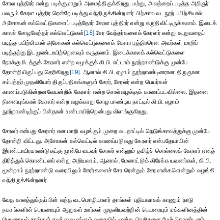
சேரல புத்திரர் என்று படிக்குமாறும் அமைந்திருக்கிறது. மற்று, அவற்றைப் படித்த அறிஞர்
பலரும் கேரள புத்திர ரென்றே படித்து வந்திருக்கின்றனர். பிற்கால வடநூற் பயிற்சியால்
அசோகன் கல்வெட்டுகளைப் படித்தோர் கேரள புத்திரர் என்று கருதிவிட்டிருக்கலாம். இடைக்
காலச் சோழவேந்தர் கல்வெட்டுகள்
[18]
சேர வேந்தர்களைக் கேரளர் என்று கூறுவதைப்
படித்த பயிற்சியால் அசோகன் கல்வெட்டுகளைக் கேளர புத்திரரென அவர்கள் மாறிப்
படித்தற்கு இடமுண்டாயிற்றெனவும் கருதலாம். இடைக்காலக் கல்வெட்டுகளை
நோக்குமிடத்துக் கேரளர் என்ற வழக்குக் கி.பி. எட்டாம் நூற்றாண்டுக்கு முன்பே
தோன்றியிருப்பது தெரிகிறது
[19]
. ஆனால் கி.பி. ஏழாம் நூற்றாண்டினரான திருஞான
சம்பந்தர் முதலியோர் திருப்பதிகங்களுள் சேரர், சேரலர் என்ற பெயர்கள்
காணப்படுகின்றனவேயன்றிக் கேரளர் என்ற சொல்வழக்குக் காணப்படவில்லை. இதனை
நினையுங்கால் கேரளர் என்ற வழக்காறு சோழ பாண்டிய நாட்டில் கி.பி. ஏழாம்
நூற்றாண்டிற்குப் பின்தான் உண்டாயிற்றென்பது விளங்குகிறது.
சேரலர் என்பது கேரளர் என மாறி வழங்கும் முறை வடநாட்டில் நெடுங்காலத்துக்கு முன்பே
தோன்றி விட்டது. அசோகன் கல்வெட்டில் காணப்படுவது கேரளர் என்பதேயாயின்
இரண்டாயிரமாண்டுகட்கு முன்பே வடவர் சேரலர் என்னும் தமிழ்ச் சொல்லைக் கேரளர் எனத்
திரித்துக் கொண்டனர் என்று அறியலாம். ஆனால், மேனாட்டுக் கிரேக்க யவனர்கள், கி.பி.
மூன்றாம் நூற்றாண்டு வரையிலும் சேரர்களைச் சேர ரென்றும் சேரமான்களென்றும் வழங்கி
வந்திருக்கின்றனர்.
வேத காலத்துக்குப் பின் வந்த வடமொழியாளர் தாங்கள் புதியவாகக் காணும் நாடு
நகரங்களின் பெயரையும் ஆறுகள் ஊர்கள் முதலியவற்றின் பெயரையும் மக்களினத்தின்
பெயரையும் தாங்கள் கலந்து வழங்கும் வகையில் மூன்று நெறிகளை மேற் கொண்டனர்.