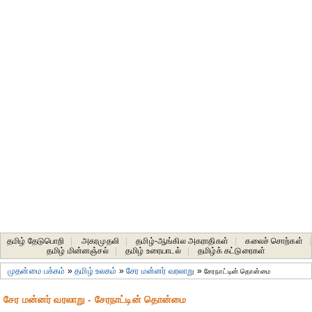
தமிழ் தேடுபொறி
|
அகரமுதலி
|
தமிழ்-ஆங்கில அகராதிகள்
|
கலைச் சொற்கள்
|
தமிழ் மின்னஞ்சல்
|
தமிழ் உரையாடல்
|
தமிழ்க் கட்டுரைகள்
முதன்மை பக்கம்
»
தமிழ் உலகம்
»
சேர மன்னர் வரலாறு
»
சேரநாட்டின் தொன்மை
சேர மன்னர் வரலாறு - சேரநாட்டின் தொன்மை