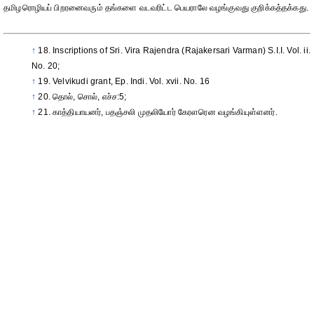
தமிழரொழியப் பிறரனைவரும் தங்களை வடவரிட்ட பெயராலே வழங்குவது குறிக்கத்தக்கது.
↑
18. Inscriptions of Sri. Vira Rajendra (Rajakersari Varman) S.I.I. Vol. ii.
No. 20;
↑
19. Velvikudi grant, Ep. Indi. Vol. xvii. No. 16
↑
20. தொல், சொல், எச்ச:5;
↑
21. காத்தியாயனர், பதஞ்சலி முதலியோர் கேரளரென வழங்கியுள்ளனர்.