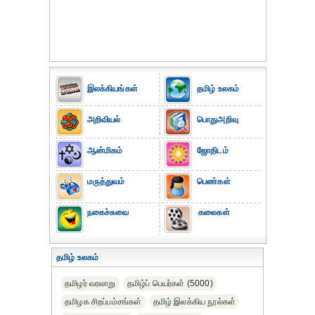
இலக்கியங்கள்
தமிழ் உலகம்
அறிவியல்
பொதுஅறிவு
ஆன்மிகம்
ஜோதிடம்
மருத்துவம்
பெண்கள்
நகைச்சுவை
கலைகள்
தமிழ் உலகம்
தமிழர் வரலாறு
தமிழ்ப் பெயர்கள் (5000)
தமிழக சிறப்பம்சங்கள்
தமிழ் இலக்கிய நூல்கள்