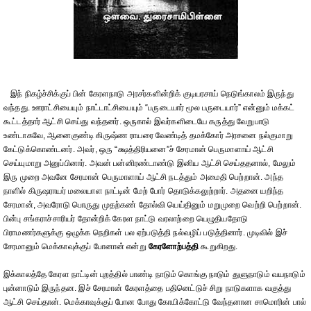
இந் நிகழ்ச்சிக்குப் பின் கேரளநாடு அரசர்களின்றிக் குடியரசாய் நெடுங்காலம் இருந்து
வந்தது. ஊராட்சியையும் நாட்டாட்சியையும் “பருடையார் மூல பருடையார்” என்னும் மக்கட்
கூட்டத்தார் ஆட்சி செய்து வந்தனர். ஒருகால் இவர்களிடையே கருத்து வேறுபாடு
உண்டாகவே, ஆனைகுண்டி கிருஷ்ண ராயரை வேண்டித் தமக்கோர் அரசனை நல்குமாறு
கேட்டுக்கொண்டனர். அவர், ஒரு “க்ஷத்திரியனை”ச் சேரமான் பெருமாளாய் ஆட்சி
செய்யுமாறு அனுப்பினார். அவன் பன்னிரண்டாண்டு இனிய ஆட்சி செய்ததனால், மேலும்
இரு முறை அவனே சேரமான் பெருமாளாய் ஆட்சி நடத்தும் அமைதி பெற்றான். அந்த
நாளில் கிருஷராயர் மலையாள நாட்டின் மேற் போர் தொடுக்கலுற்றார். அதனை யறிந்த
சேரமான், அவரோடு பொருது முதற்கண் தோல்வி யெய்தினும் மறுமுறை வெற்றி பெற்றான்.
பின்பு சங்கராச்சாரியர் தோன்றிக் கேரள நாட்டு வரலாற்றை யெழுதியதோடு
பிராமணர்களுக்கு ஒழுக்க நெறிகள் பல ஏற்படுத்தி நல்வழிப் படுத்தினார். முடிவில் இச்
சேரமானும் மெக்காவுக்குப் போனான் என்று
கேரளோற்பத்தி
கூறுகிறது.
இக்காலத்தே கேரள நாட்டின் புறத்தில் பாண்டி நாடும் கொங்கு நாடும் துளுநாடும் வயநாடும்
புன்னாடும் இருந்தன. இச் சேரமான் கேரளத்தை பதினெட்டுச் சிறு நாடுகளாக வகுத்து
ஆட்சி செய்தான். மெக்காவுக்குப் போன போது கோயிக்கோட்டு வேந்தனான சாமொரின் பால்