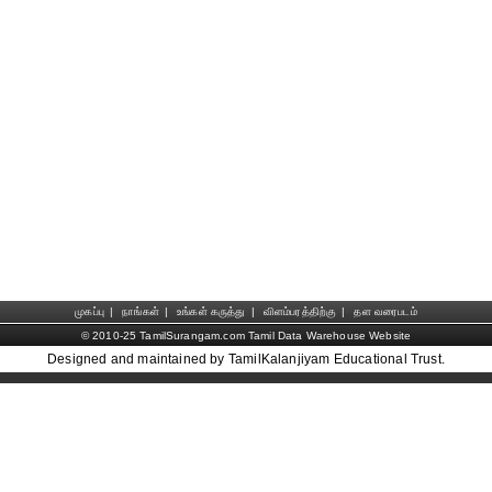
முகப்பு
|
நாங்கள்
|
உங்கள் கருத்து
|
விளம்பரத்திற்கு
|
தள வரைபடம்
© 2010-25 TamilSurangam.com Tamil Data Warehouse Website
Designed and maintained by TamilKalanjiyam Educational Trust.