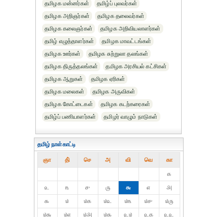
தமிழக மன்னர்கள்
தமிழ்ப் புலவர்கள்
தமிழக அறிஞர்கள்
தமிழக தலைவர்கள்
தமிழக கலைஞர்கள்
தமிழக அறிவியலாளர்கள்‎
தமிழ் எழுத்தாளர்கள்
தமிழக மாவட்டங்கள்
தமிழக ஊர்கள்
தமிழக சுற்றுலா தலங்கள்
தமிழக திருத்தலங்கள்
தமிழக அரசியல் கட்சிகள்
தமிழக ஆறுகள்
தமிழக ஏரிகள்
தமிழக மலைகள்
தமிழக அருவிகள்
தமிழக கோட்டைகள்
தமிழக கடற்கரைகள்
தமிழ்ப் பணியாளர்கள்
தமிழர் வாழும் நாடுகள்
தமிழ் நாள்காட்டி
ஞா
தி்
செ
அ
வி
வெ
கா
௧
௨
௩
௪
௫
௬
௭
௮
௯
௰
௰௧
௰௨
௰௩
௰௪
௰௫
௰௬
௰௭
௰௮
௰௯
௨௰
௨௧
௨௨