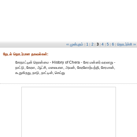
‹‹ முன்புறம்
1
2
3
4
5
6
தொடர்ச்சி ››
|
|
|
|
|
|
|
தேட‌ல் தொட‌ர்பான தகவ‌ல்க‌ள்:
சேரநாட்டின் தொன்மை - History of Chera - சேர மன்னர் வரலாறு -
நாட்டு, கேரள, ஆட்சி, மலையாள, அவன், கேரளோற்பத்தி, சேரமான்,
கூறுகிறது, நாடு, நாட்டின், செய்து