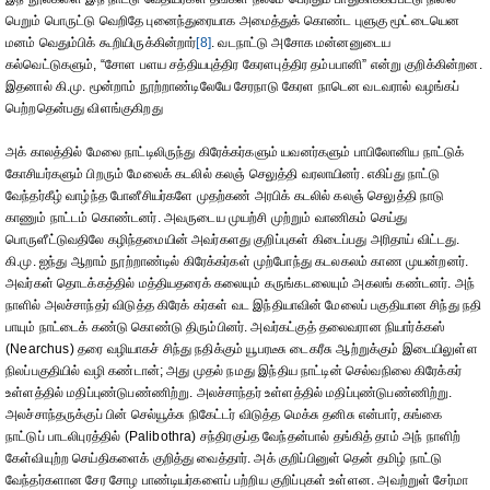
பெறும் பொருட்டு வெறிதே புனைந்துரையாக அமைத்துக் கொண்ட புளுகு மூட்டையென
மனம் வெதும்பிக் கூறியிருக்கின்றார்
[8]
. வடநாட்டு அசோக மன்னனுடைய
கல்வெட்டுகளும், “சோள பளய சத்தியபுத்திர கேரளபுத்திர தம்பபானி” என்று குறிக்கின்றன.
இதனால் கி.மு. மூன்றாம் நூற்றாண்டிலேயே சேரநாடு கேரள நாடென வடவரால் வழங்கப்
பெற்றதென்பது விளங்குகிறது
அக் காலத்தில் மேலை நாட்டிலிருந்து கிரேக்கர்களும் யவனர்களும் பாபிலோனிய நாட்டுக்
கோசியர்களும் பிறரும் மேலைக் கடலில் கலஞ் செலுத்தி வரலாயினர். எகிப்து நாட்டு
வேந்தர்கீழ் வாழ்ந்த போனீசியர்களே முதற்கண் அரபிக் கடலில் கலஞ் செலுத்தி நாடு
காணும் நாட்டம் கொண்டனர். அவருடைய முயற்சி முற்றும் வாணிகம் செய்து
பொருளீட்டுவதிலே கழிந்தமையின் அவர்களது குறிப்புகள் கிடைப்பது அரிதாய் விட்டது.
கி.மு. ஐந்து ஆறாம் நூற்றாண்டில் கிரேக்கர்கள் முற்போந்து கடலகலம் காண முயன்றனர்.
அவர்கள் தொடக்கத்தில் மத்தியதரைக் கலையும் கருங்கடலையும் அகலங் கண்டனர். அந்
நாளில் அலச்சாந்தர் விடுத்த கிரேக் கர்கள் வட இந்தியாவின் மேலைப் பகுதியான சிந்து நதி
பாயும் நாட்டைக் கண்டு கொண்டு திரும்பினர். அவர்கட்குத் தலைவரான நியார்க்கஸ்
(Nearchus) தரை வழியாகச் சிந்து நதிக்கும் யூபரடீசு டைகரீசு ஆற்றுக்கும் இடையிலுள்ள
நிலப்பகுதியில் வழி கண்டான்; அது முதல் நமது இந்திய நாட்டின் செல்வநிலை கிரேக்கர்
உள்ளத்தில் மதிப்புண்டுபண்ணிற்று. அலச்சாந்தர் உள்ளத்தில் மதிப்புண்டுபண்ணிற்று.
அலச்சாந்தருக்குப் பின் செல்யூக்சு நிகேட்டர் விடுத்த மெக்சு தனிசு என்பார், கங்கை
நாட்டுப் பாடலிபுரத்தில் (Palibothra) சந்திரகுப்த வேந்தன்பால் தங்கித் தாம் அந் நாளிற்
கேள்வியுற்ற செய்திகளைக் குறித்து வைத்தார். அக் குறிப்பினுள் தென் தமிழ் நாட்டு
வேந்தர்களான சேர சோழ பாண்டியர்களைப் பற்றிய குறிப்புகள் உள்ளன. அவற்றுள் சேர்மா