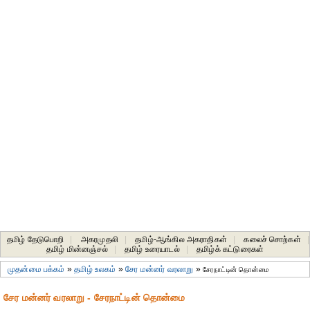
தமிழ் தேடுபொறி
|
அகரமுதலி
|
தமிழ்-ஆங்கில அகராதிகள்
|
கலைச் சொற்கள்
|
தமிழ் மின்னஞ்சல்
|
தமிழ் உரையாடல்
|
தமிழ்க் கட்டுரைகள்
முதன்மை பக்கம்
»
தமிழ் உலகம்
»
சேர மன்னர் வரலாறு
»
சேரநாட்டின் தொன்மை
சேர மன்னர் வரலாறு - சேரநாட்டின் தொன்மை