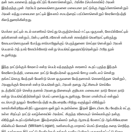
தன் உடைவாளைத் தந்து விட்டுப் போனானென்றும், அங்கே (மெக்காவில்) அவன்
இறத்தற்கு முன் அரபியர் தலைவனொருவனை மலையாள நாட்டுக்கு அனுப்பினானென்றும்
அவன் வந்து மலையாள நாட்டில் இசுலாம் சமயத்தைப் பரப்பினானென்றும் கேரளோற்பத்தி
கிளந்துரைக்கின்றது.
மெக்கா நாட்டில் கடல் வாணிகம் செய்து பெருஞ்செல்வம் ஈட்டிய ஒருவன், கோயிக்கோட்டில்
தங்கினான் என்றும், பின்பு புண்டோகோன் என்பான் காலத்தில் வெளிநாட்டிலிருந்து
கோயமானொருவன் போந்து சாமொரினுக்குப் பெருந்துணை செய்தா னென்றும் அவன்
பெயரால் அந் நகர் கோயிக்கோடு என்று பெயரெய்துவதாயிற்றென்றும் அதே நூல்
கூறுகிறது.
இந்த நாட்டுக்குக் கேரளம் என்ற பெயர் வந்ததற்குக் காரணம் கூறப் புகுந்த இந்தக்
கேரளோற்பத்தி, மலையாள நாட்டு வேதியர்கள் ஒருகால் சோழ மண்டலம் சென்று
தங்கட்கொரு வேந்தன் வேண்டு மென ஒருவனை வேந்தனாகக் கொணர்ந்தன ரென்றும்,
அவனுக்குக் கேரளன் என்ற பெயரென்றும், அவன் தனது ஆட்சியைச் செவ்வே
நடத்திவிட்டுச் சென்ற தனால் அவனது நினைவுக் குறியாக மலையாள நாடு கேரள நாடு
என்று பெயரெய்திற்ரென்றும் பொய் புனைந்து கூறுகிறது. கேரள மான்மியம் என்னும்
வடமொழி நூலும் கேரளோற்பத்தி கூறியதையே சிறிது வகுத்தும் விரித்தும்
உரைக்கின்றதேயன்றிப் புதுவதாக ஒன்றும் கூறவில்லை. இதன் இடையிடையே வேதியர் கட்கு
உள்ள சிறப்பும் நாட்டு வாழ்க்கையில் அவர்கட் கிருந்த உரிமையும் செல்வாக்கும் நன்கு
விரித்துக் கூறப்படுகின்றன. இவற்றையெல்லாம் நன்கு ஆராயந் மேனாட்டு ஆங்கிலேயரான
வில்லியம் லோகன் (William Logan), உண்மைக்கு மாறாகப் பொய் நிறைந்த கதை செறிந்த
இந் நூல்களை இந் நாட்டு வேதியர்கள் தங்கள் நலமே பெரிதும் பாதுகாக்கப்பட்டு நிலை