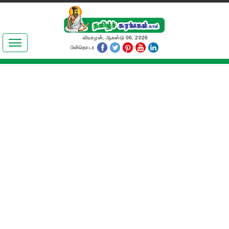
இலக்கியங்கள்
வியாழன், ஆகஸ்டு 06, 2026
பின்தொடர
தமிழ் உலகம்
அறிவியல்
பொதுஅறிவு
ஆன்மிகம்
ஜோதிடம்
மருத்துவம்
பெண்கள் பகுதி
நகைச்சுவை
கலையுலகம்