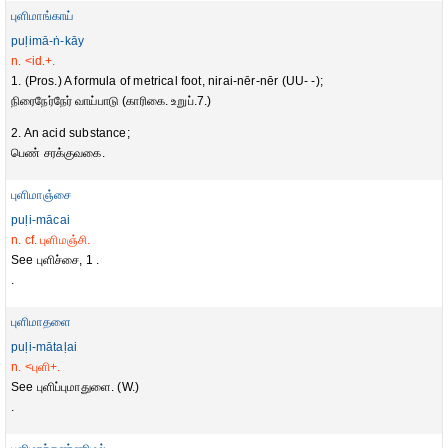
புளிமாங்காய்
puḷimā-ṅ-kāy
n. <id.+.
1. (Pros.) A formula of metrical foot, nirai-nēr-nēr (UU- -);
நிரைநேர்நேர் வாய்பாடு (காரிகை. உறுப்.7.)
2. An acid substance;
பெண் சரக்குவகை.
புளிமாஞ்சை
puḷi-mācai
n. cf. புளிமஞ்சி.
See புளிச்சை, 1 .
.
புளிமாதளை
puḷi-mātaḷai
n. <புளி+.
See புளிப்புமாதுளை. (W.)
.