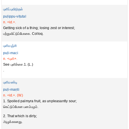
புளிப்புவிடுதல்
puḷippu-viṭutal
n. <id.+.
Getting sick of a thing; losing zest or interest;
பற்றுவிட்டுப்போகை. Colloq.
புளிமஞ்சி
puḷi-maci
n. <புளி+.
See புளிச்சை.1. (L.)
.
புளிமண்டி
puḷi-maṇti
n. <id.+. (W.)
1. Spoiled palmyra fruit, as unpleasantly sour;
கெட்டுப்போன பனம்பழம்.
2. That which is dirty;
அழுக்கானது.