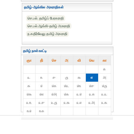
தமிழ்-ஆங்கில அகராதிகள்
செ.பல். தமிழ்ப் பேரகராதி
செ.பல்.ஆங்கி-தமிழ் அகராதி
ந.கதிர்வேலு தமிழ் அகராதி
தமிழ் நாள்காட்டி
ஞா
தி்
செ
அ
வி
வெ
கா
௧
௨
௩
௪
௫
௬
௭
௮
௯
௰
௰௧
௰௨
௰௩
௰௪
௰௫
௰௬
௰௭
௰௮
௰௯
௨௰
௨௧
௨௨
௨௩
௨௪
௨௫
௨௬
௨௭
௨௮
௨௯
௩௰
௩௧