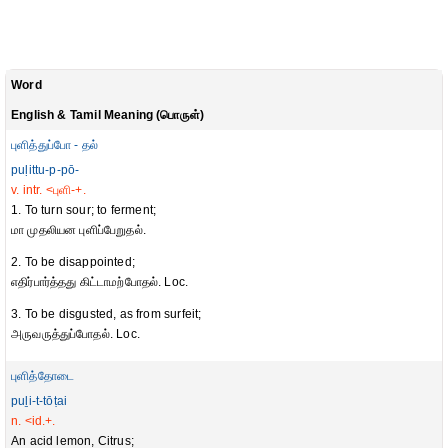
Word
English & Tamil Meaning (பொருள்)
புளித்துப்போ - தல்
puḷittu-p-pō-
v. intr. <புளி-+.
1. To turn sour; to ferment;
மா முதலியன புளிப்பேறுதல்.
2. To be disappointed;
எதிர்பார்த்தது கிட்டாமற்போதல். Loc.
3. To be disgusted, as from surfeit;
அருவருத்துப்போதல். Loc.
புளித்தோடை
puḻi-t-tōṭai
n. <id.+.
An acid lemon, Citrus;