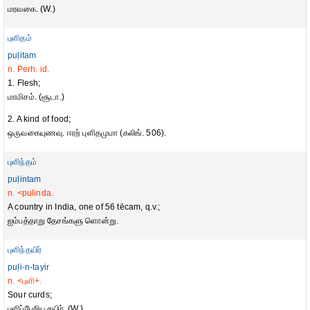
மரவகை. (W.)
புளிதம்
puḷitam
n. Perh. id.
1. Flesh;
மாமிசம். (சூடா.)
2. A kind of food;
ஒருவகையுணவு. ஈரற் புளிதமுமா (கலிங். 506).
புளிந்தம்
puḷintam
n. <pulinda.
A country in India, one of 56 tēcam, q.v.;
ஐம்பத்தாறு தேசங்களு ளொன்று.
புளிந்தயிர்
puḷi-n-tayir
n. <புளி+.
Sour curds;
புளிப்பேறிய தயிர். (W.)