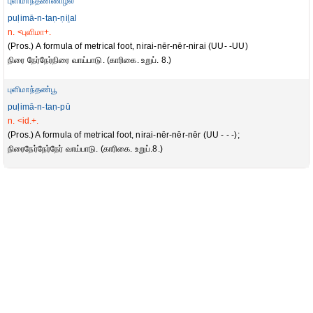
புளிமாந்தண்ணிழல்
puḷimā-n-taṇ-ṇiḻal
n. <புளிமா+.
(Pros.) A formula of metrical foot, nirai-nēr-nēr-nirai (UU- -UU)
நிரை நேர்நேர்நிரை வாய்பாடு. (காரிகை. உறுப். 8.)
புளிமாந்தண்பூ
puḷimā-n-taṇ-pū
n. <id.+.
(Pros.) A formula of metrical foot, nirai-nēr-nēr-nēr (UU - - -);
நிரைநேர்நேர்நேர் வாய்பாடு. (காரிகை. உறுப்.8.)