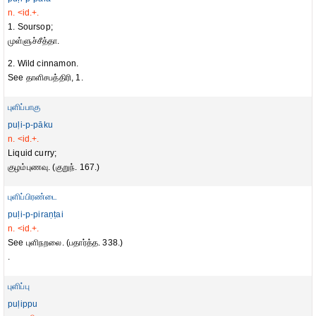
n. <id.+.
1. Soursop;
முள்ளுச்சீத்தா.
2. Wild cinnamon.
See தாளிசபத்திரி, 1.
புளிப்பாகு
puḷi-p-pāku
n. <id.+.
Liquid curry;
குழம்புணவு. (குறுந். 167.)
புளிப்பிரண்டை
puḷi-p-piraṇṭai
n. <id.+.
See புளிநறலை. (பதார்த்த. 338.)
.
புளிப்பு
puḷippu