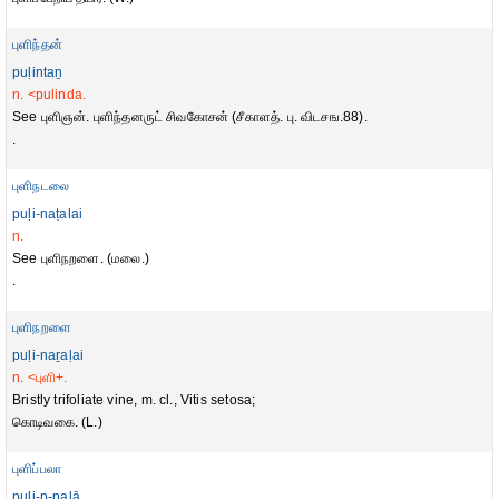
புளிந்தன்
puḷintaṉ
n. <pulinda.
See புளிஞன். புளிந்தனருட் சிவகோசன் (சீகாளத். பு. விடசங.88).
.
புளிநடலை
puḷi-naṭalai
n.
See புளிநறளை. (மலை.)
.
புளிநறளை
puḷi-naṟaḷai
n. <புளி+.
Bristly trifoliate vine, m. cl., Vitis setosa;
கொடிவகை. (L.)
புளிப்பலா
puḷi-p-palā