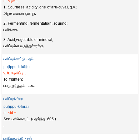
n. <புளி-.
1. Sourness, acidity, one of aṟu-cuvai, q.v.;
அறுசுவையுள் ஒன்று.
2. Fermenting, fermentation, souring;
புளிக்கை.
3. Acid,vegetable or mineral;
புளிப்புள்ள மருந்துச்சரக்கு.
புளிப்புக்காட்டு - தல்
puḷippu-k-kāṭṭu-
v. tr. <புளிப்பு+.
To frighten;
பயமுறுத்துதல். Loc.
புளிப்புக்கீரை
puḷippu-k-kīrai
n. <id.+.
See புளிச்சை, 1. (பதார்த்த. 605.)
.
புளிப்புத்தட்டு - தல்