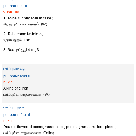
puḷippu-t-taṭṭu-
v. intr. <id.+.
1. To be slightly sour in taste;
சிறிது புளிப்புடையதாதல். (W.)
2. To become tasteless;
உருசியறுதல். Loc.
3. See புளித்துப்போ-, 3.
.
புளிப்புநாரத்தை
puḷippu-nārattai
n. <id.+.
A kind of citron;
புளிப்புள்ள நாரத்தைவகை. (W.)
புளிப்புமாதுளை
puḷippu-mātuḷai
n. <id.+.
Double-flowered pomegranate, s. tr., punica granatum-flore-pleno;
புளிப்புள்ள மாதுளைவகை. Colloq.