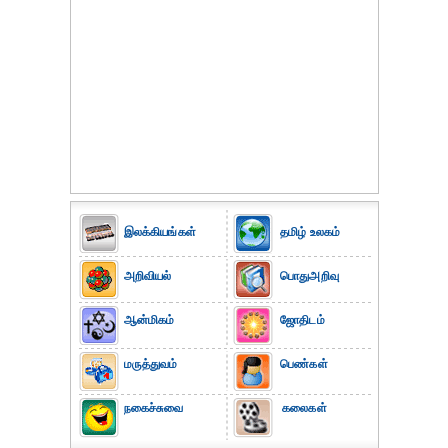
இலக்கியங்கள்
தமிழ் உலகம்
அறிவியல்
பொதுஅறிவு
ஆன்மிகம்
ஜோதிடம்
மருத்துவம்
பெண்கள்
நகைச்சுவை
கலைகள்