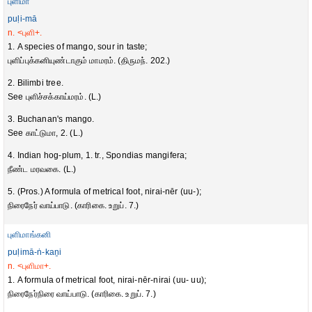
புளிமா
puḷi-mā
n. <புளி+.
1. A species of mango, sour in taste;
புளிப்புக்கனியுண்டாகும் மாமரம். (திருமந். 202.)
2. Bilimbi tree.
See புளிச்சக்காய்மரம். (L.)
3. Buchanan's mango.
See காட்டுமா, 2. (L.)
4. Indian hog-plum, 1. tr., Spondias mangifera;
நீண்ட மரவகை. (L.)
5. (Pros.) A formula of metrical foot, nirai-nēr (uu-);
நிரைநேர் வாய்பாடு. (காரிகை. உறுப். 7.)
புளிமாங்கனி
puḷimā-ṅ-kaṉi
n. <புளிமா+.
1. A formula of metrical foot, nirai-nēr-nirai (uu- uu);
நிரைநேர்நிரை வாய்பாடு. (காரிகை. உறுப். 7.)