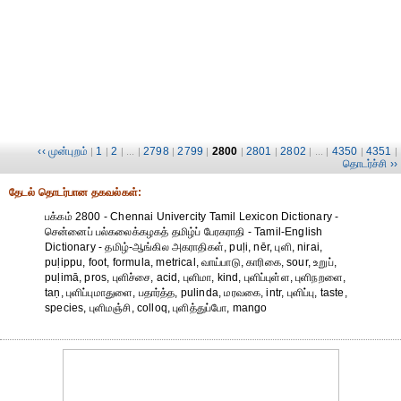
‹‹ முன்புறம்
1
2
2798
2799
2800
2801
2802
4350
4351
|
|
| ... |
|
|
|
|
| ... |
|
|
தொடர்ச்சி ››
தேட‌ல் தொட‌ர்பான தகவ‌ல்க‌ள்:
பக்கம் 2800 - Chennai Univercity Tamil Lexicon Dictionary -
சென்னைப் பல்கலைக்கழகத் தமிழ்ப் பேரகராதி - Tamil-English
Dictionary - தமிழ்-ஆங்கில அகராதிகள், puḷi, nēr, புளி, nirai,
puḷippu, foot, formula, metrical, வாய்பாடு, காரிகை, sour, உறுப்,
puḷimā, pros, புளிச்சை, acid, புளிமா, kind, புளிப்புள்ள, புளிநறளை,
taṇ, புளிப்புமாதுளை, பதார்த்த, pulinda, மரவகை, intr, புளிப்பு, taste,
species, புளிமஞ்சி, colloq, புளித்துப்போ, mango