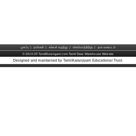
முகப்பு
|
நாங்கள்
|
உங்கள் கருத்து
|
விளம்பரத்திற்கு
|
தள வரைபடம்
© 2010-25 TamilSurangam.com Tamil Data Warehouse Website
Designed and maintained by TamilKalanjiyam Educational Trust.