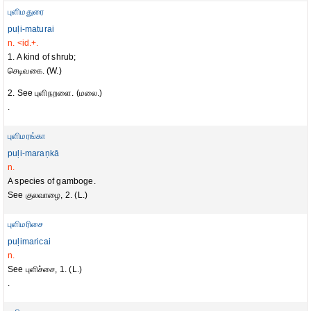
புளிமதுரை
puḷi-maturai
n. <id.+.
1. A kind of shrub;
செடிவகை. (W.)
2. See புளிநறளை. (மலை.)
.
புளிமரங்கா
puḷi-maraṇkā
n.
A species of gamboge.
See குலவாழை, 2. (L.)
புளிமரிசை
puḷimaricai
n.
See புளிச்சை, 1. (L.)
.