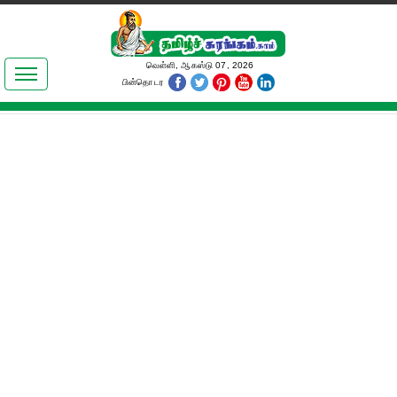
இலக்கியங்கள்
வெள்ளி, ஆகஸ்டு 07, 2026
பின்தொடர
தமிழ் உலகம்
அறிவியல்
பொதுஅறிவு
ஆன்மிகம்
ஜோதிடம்
மருத்துவம்
பெண்கள் பகுதி
நகைச்சுவை
கலையுலகம்