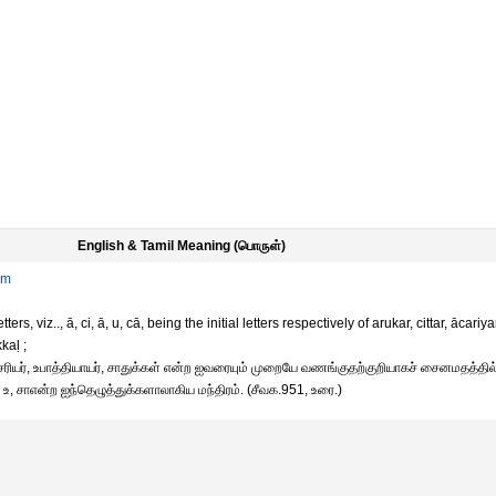
English & Tamil Meaning (பொருள்)
am
ters, viz.., ā, ci, ā, u, cā, being the initial letters respectively of arukar, cittar, ācariya
kaḷ ;
ஆசரியர், உபாத்தியாயர், சாதுக்கள் என்ற ஐவரையும் முறையே வணங்குதற்குறியாகச் சைனமதத்தில
 உ, சாஎன்ற ஐந்தெழுத்துக்களாலாகிய மந்திரம். (சீவக.951, உரை.)