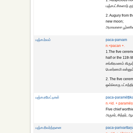
1. Auspicious ho
பஞ்சபட்சிகளாற் குற
2. Augury from th
new moon;
அமாவாசை பூர்ணிமை
பஞ்சபர்வம்
paca-parvam
n.<pacan +.
1.The five ceremo
half or the 11th 
சங்கிரமணம் கிருஷ்
பௌர்ணமி என்னும் 
2. The five cerem
ஒவ்வொரு பட்சத்தி
பஞ்சபரமேட்டிகள்
paca-paramēṭṭika
n.<id. + paramēṣ
Five chief worthies,
அருகர், சித்தர், 
பஞ்சபரிவர்த்தனை
paca-parivarttaṉ