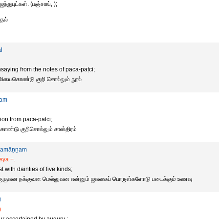
ந்துபுட்கள். (பஞ்சாங், );
ாதல்
al
saying from the notes of paca-paṭci;
ஒலியைகொண்டு குறி சொல்லும் நூல்
iram
ion from paca-paṭci;
ொண்டு குறிசொல்லும் சாஸ்திரம்
ramāṉṉam
̣ya +.
 with dainties of five kinds;
ருகுவன நக்குவன மெல்லுவன என்னும் ஐவகைப் பொருள்களோடு படைக்கும் உணவு
i
)