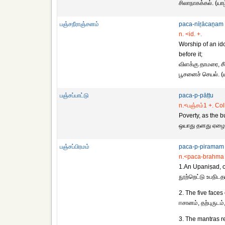
சிலாநாகக்கல். (யா
பஞ்சநீராஞ்சனம்
paca-nīṟācaṉam
n. <id. +.
Worship of an idol
before it;
விளக்கு தாமரை, சீ
பூசனைச் செயல். (ய
பஞ்சப்பாட்டு
paca-p-pāṭṭu
n.<பஞ்சம்1 +. Co
Poverty, as the b
ஒயாது தனது ஏழைம
பஞ்சப்பிரமம்
paca-p-piramam
n.<paca-brahma
1.An Upaniṣad, 
நூற்றெட்டு உபநிடத
2. The five faces 
ஈசானம், தற்புருட
3. The mantras rel