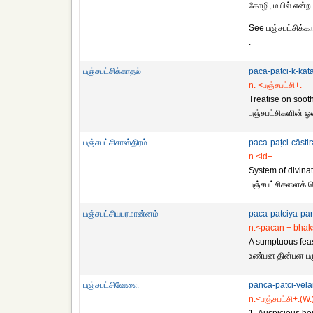
கோழி, மயில் என்ற ஐ
See பஞ்சபட்சிக்க
.
பஞ்சபட்சிக்காதல்
paca-paṭci-k-kāt
n. <பஞ்சபட்சி+.
Treatise on sooth
பஞ்சபட்சிகளின் 
பஞ்சபட்சிசாஸ்திரம்
paca-paṭci-cāst
n.<id+.
System of divinat
பஞ்சபட்சிகளைக் க
பஞ்சபட்சியபரமான்னம்
paca-patciya-pa
n.<pacan + bhaks
A sumptuous feast
உண்பன தின்பன ப
பஞ்சபட்சிவேளை
paṉca-patci-vela
n.<பஞ்சபட்சி+.(W.