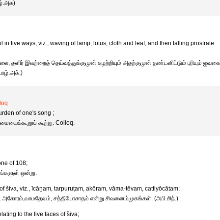
ழ்.அக)
 in five ways, viz., waving of lamp, lotus, cloth and leaf, and then falling prostrate
லை, தளிர் இவற்றைத் தெய்வத்துக்குமுன் சுழற்றியும் அதற்குமுன் தண்டனிட்டும் புரியும் ஐவகை
ாழ்.அக்.)
lloq
urden of one's song ;
ையைக்கூறுங் கூற்று. Colloq.
one of 108;
ங்களுள் ஒன்று.
of šiva, viz., īcāṉam, tarpuruṭam, akōram, vāma-tēvam, cattiyōcātam;
ம், அகோரம்,வாமதேவம், சத்தியோசாதம் என்று சிவனைம்முகங்கள். (அபி.சிந்.)
ating to the five faces of šiva;