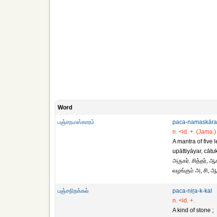
Word
பஞ்சநமஸ்காரம்
paca-namaskār
n. <id. +. (Jama.)
A mantra of five let
upāttiyāyar, cātuk
அருகர். சித்தர், 
வழங்கும் அ, சி, ஆ
பஞ்சநிறக்கல்
paca-niṟa-k-kal
n. <id. +.
A kind of stone ;