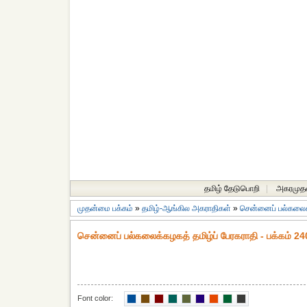
தமிழ் தேடுபொறி
|
அகரமுத
முதன்மை பக்கம்
»
தமிழ்-ஆங்கில அகராதிகள்
»
சென்னைப் பல்கலைக்
சென்னைப் பல்கலைக்கழகத் தமிழ்ப் பேரகராதி - பக்கம் 24
Font color: