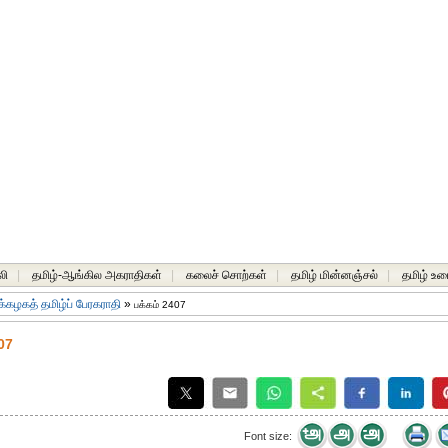
லி
|
தமிழ்-ஆங்கில அகராதிகள்
|
கலைச் சொற்கள்
|
தமிழ் மின்னஞ்சல்
|
தமிழ் உர
கழகத் தமிழ்ப் பேரகராதி
»
பக்கம் 2407
07
Font size: