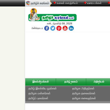
தமிழ்ச் சுரங்கம்
கலைக் களஞ்சியம்
வரைபடங்கள்
சனி, ஆகஸ்டு 08, 2026
பின்தொடர
இலக்கியங்கள்
தமிழ் உலகம்
அறிவியல்
தமிழ் இலக்கிய நூல்கள்
தமிழக அறிஞர்கள்
தமிழக மன்னர்கள்
தமிழக தலைவர்கள்
தமிழ்ப் புலவர்கள்
தமிழக கலைஞர்கள்