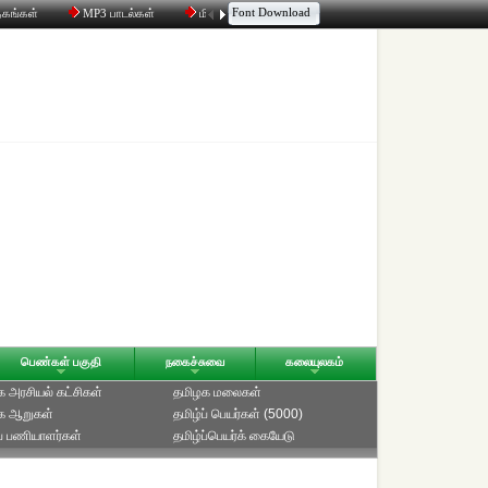
Font Download
தகங்கள்
MP3 பாடல்கள்
மின்னஞ்சல்
திரட்டி
உரையாடல்
பெண்கள் பகுதி
நகைச்சுவை
கலையுலகம்
 அரசியல் கட்சிகள்
தமிழக மலைகள்
க ஆறுகள்
தமிழ்ப் பெயர்கள் (5000)
ப் பணியாளர்கள்
தமிழ்ப்பெயர்க் கையேடு