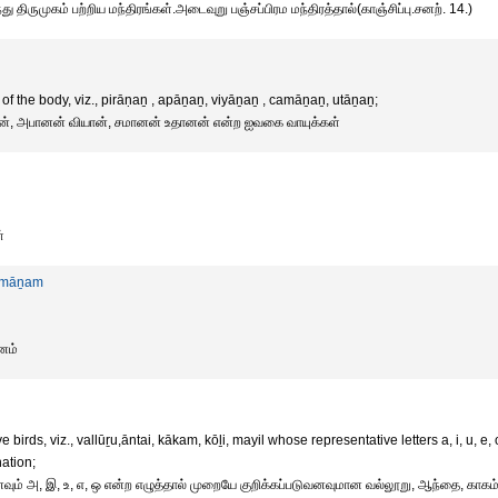
ு திருமுகம் பற்றிய மந்திரங்கள்.அடைவுறு பஞ்சப்பிரம மந்திரத்தால்(காஞ்சிப்பு.சனற். 14.)
of the body, viz., pirāṇaṉ , apāṉaṉ, viyāṉaṉ , camāṉaṉ, utāṉaṉ;
ன், அபானன் வியான், சமானன் உதானன் என்ற ஐவகை வாயுக்கள்
்
amāṉam
னம்
ve birds, viz., vallūṟu,āntai, kākam, kōḻi, mayil whose representative letters a, i, u, e, 
nation;
னவும் அ, இ, உ, எ, ஒ என்ற எழுத்தால் முறையே குறிக்கப்படுவனவுமான வல்லூறு, ஆந்தை, காகம்