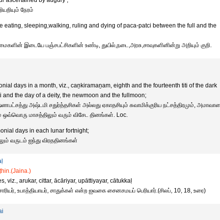
ur ascertained by augury ;
ியறியும் நேரம்
e eating, sleeping,walking, ruling and dying of paca-patci between the full and the
களின் இடையே பஞ்சபட்சிகளின் உண்டி, துயில்,நடை,அரசு,சாவுகளினின்று அறியும் குறி.
nial days in a month, viz., caṉkiramaṉam, eighth and the fourteenth titi of the dark
titi and the day of a deity, the newmoon and the fullmoon;
ணபட்சத்து அஷ்டமி சதுர்த்தசிகள் அல்லது ஏகாதசியும் சுவாமிக்குரிய நட்சத்திரமும், அமாவா
ஒவ்வொரு மாசத்திலும் வரும் விசேட தினங்கள். Loc.
onial days in each lunar fortnight;
லும் வருடம் ஐந்து விரததினங்கள்
ḷ
ṭhin.(Jaina.)
 viz., arukar, cittar, ācāriyar, upāttiyayar, cātukkaḷ
ஆசாரியர், உபாத்தியாயர், சாதுக்கள் என்ற ஐவகை சைனசமயப் பெரியார்.(சிலப், 10, 18, உரை)
ai