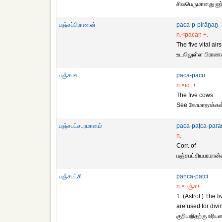
சிவபெருமானது ஐந்த
பஞ்சப்பிராணன்
paca-p-pirāṉaṉ
n.<pacan +.
The five vital airs 
உடலிலுள்ள பிராண
பஞ்சபசு
paca-pacu
n.<id. +.
The five cows.
See கோமாதாக்கள
பஞ்சபட்சபரமானம்
paca-paṭca-par
n.
Corr. of
பஞ்சபட்சியபரமான்
பஞ்சபட்சி
paṉca-paṭci
n.<பஞ்ச+.
1. (Astrol.) The fi
are used for divi
குறியறிதற்கு உரிய