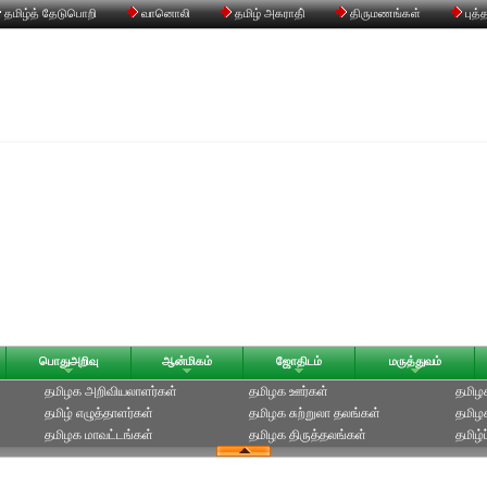
தமிழ்த் தேடுபொறி
வானொலி
தமிழ் அகராதி்
திருமணங்கள்
புத்
பொதுஅறிவு
ஆன்மிகம்
ஜோதிடம்
மருத்துவம்
தமிழக அறிவியலாளர்கள்‎
தமிழக ஊர்கள்
தமிழக
தமிழ் எழுத்தாளர்கள்
தமிழக சுற்றுலா தலங்கள்
தமிழ
தமிழக மாவட்டங்கள்
தமிழக திருத்தலங்கள்
தமிழ்