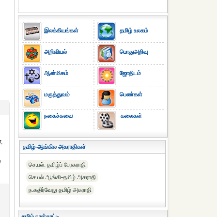
இலக்கியங்கள்
தமிழ் உலகம்
அறிவியல்
பொதுஅறிவு
ஆன்மிகம்
ஜோதிடம்
மருத்துவம்
பெண்கள்
நகைச்சுவை
கலைகள்
r,
தமிழ்-ஆங்கில அகராதிகள்
்
செ.பல். தமிழ்ப் பேரகராதி
செ.பல்.ஆங்கி-தமிழ் அகராதி
ந.கதிர்வேலு தமிழ் அகராதி
தமிழ் நாள்காட்டி