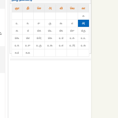
ஞா
தி்
செ
அ
வி
வெ
கா
௧
௨
௩
௪
௫
௬
௭
௮
௯
௰
௰௧
௰௨
௰௩
௰௪
௰௫
ப்
௰௬
௰௭
௰௮
௰௯
௨௰
௨௧
௨௨
௨௩
௨௪
௨௫
௨௬
௨௭
௨௮
௨௯
௩௰
௩௧