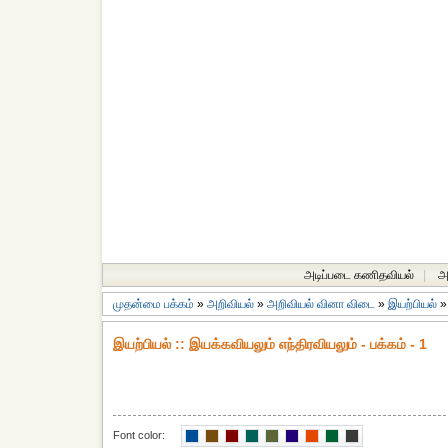
அடிப்படை கணிதவியல்
|
அ
முதன்மை பக்கம்
»
அறிவியல்
»
அறிவியல் வினா விடை
»
இயற்பியல்
இயற்பியல் :: இயக்கவியலும் எந்திரவியலும் - பக்கம் - 1
Font color: