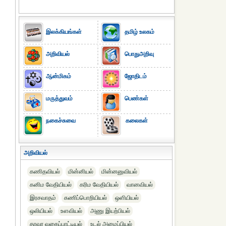
இலக்கியங்கள்
தமிழ் உலகம்
அறிவியல்
பொதுஅறிவு
ஆன்மிகம்
ஜோதிடம்
மருத்துவம்
பெண்கள்
நகைச்சுவை
கலைகள்
அறிவியல்
கணிதவியல்
மின்னியல்
மின்னனுவியல்
கனிம வேதியியல்
கரிம வேதியியல்‎
வானவியல்
இரசவாதம்
கணிப்பொறியியல்
ஒளியியல்
ஒலியியல்
உளவியல்‎
அணு இயற்பியல்‎
தாவர வகைப்பாட்டியல்
உடல் அமைப்பியல்