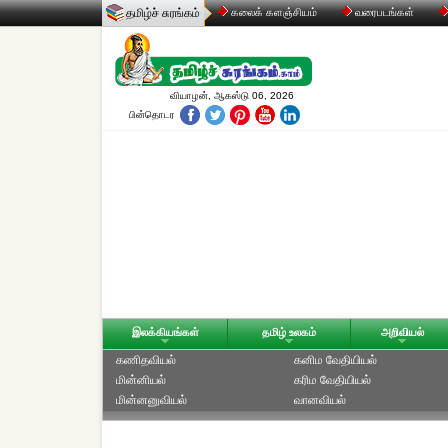
தமிழ்ச் சுரங்கம்
கலைக் களஞ்சியம்
வரைபடங்கள்
வியாழன், ஆகஸ்டு 06, 2026
பின்தொடர
இலக்கியங்கள்
தமிழ் உலகம்
அறிவியல்
கணிதவியல்
கனிம வேதியியல்
மின்னியல்
கரிம வேதியியல்‎
மின்னனுவியல்
வானவியல்