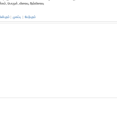
்கம், பொருள், விரைவு, நேர்விரைவு
பின்புறம்
|
முகப்பு
|
மேற்புறம்