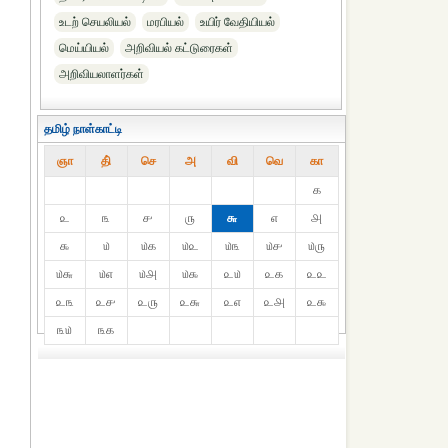
உடற் செயலியல்
மரபியல்
உயிர் வேதியியல்
மெய்யியல்
அறிவியல் கட்டுரைகள்‎
அறிவியலாளர்கள்
தமிழ் நாள்காட்டி
ஞா
தி்
செ
அ
வி
வெ
கா
௧
௨
௩
௪
௫
௬
௭
௮
௯
௰
௰௧
௰௨
௰௩
௰௪
௰௫
௰௬
௰௭
௰௮
௰௯
௨௰
௨௧
௨௨
௨௩
௨௪
௨௫
௨௬
௨௭
௨௮
௨௯
௩௰
௩௧