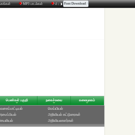
Font Download
தகங்கள்
MP3 பாடல்கள்
மின்னஞ்சல்
திரட்டி
உரையாடல்
பெண்கள் பகுதி
நகைச்சுவை
கலையுலகம்
வகைப்பாட்டியல்
மெய்யியல்
அமைப்பியல்
அறிவியல் கட்டுரைகள்‎
செயலியல்
அறிவியலாளர்கள்