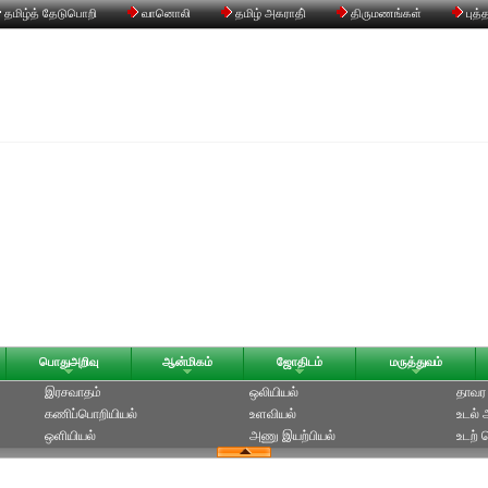
தமிழ்த் தேடுபொறி
வானொலி
தமிழ் அகராதி்
திருமணங்கள்
புத்
பொதுஅறிவு
ஆன்மிகம்
ஜோதிடம்
மருத்துவம்
இரசவாதம்
ஒலியியல்
தாவர 
கணிப்பொறியியல்
உளவியல்‎
உடல் 
ஒளியியல்
அணு இயற்பியல்‎
உடற் 