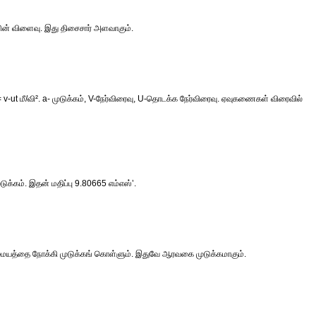
ுளின் விளைவு. இது திசைசார் அளவாகும்.
a = v-ut மீ/வி². a- முடுக்கம், V-நேர்விரைவு, U-தொடக்க நேர்விரைவு. ஏவுகணைகள் விரைவில்
ுடுக்கம். இதன் மதிப்பு 9.80665 எம்எஸ்’.
்டமையத்தை நோக்கி முடுக்கங் கொள்ளும். இதுவே ஆரவகை முடுக்கமாகும்.