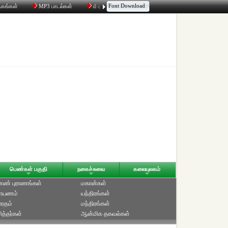
Font Download
தகங்கள்
MP3 பாடல்கள்
மின்னஞ்சல்
திரட்டி
உரையாடல்
பெண்கள் பகுதி
நகைச்சுவை
கலையுலகம்
ெண் புராணங்கள்
மகான்கள்
ாயணம்
யந்திரங்கள்
ாரதம்
மந்திரங்கள்
ித்தர்கள்
ஆன்மிக தகவல்கள்