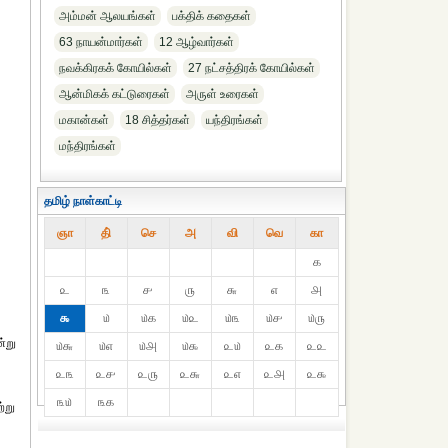
அம்மன் ஆலயங்கள்
பக்திக் கதைகள்
63 நாயன்மார்கள்
12 ஆழ்வார்கள்
நவக்கிரகக் கோயில்கள்
27 நட்சத்திரக் கோயில்கள்
ஆன்மிகக் கட்டுரைகள்
அருள் உரைகள்
மகான்கள்
18 சித்தர்கள்
யந்திரங்கள்
மந்திரங்கள்
தமிழ் நாள்காட்டி
ஞா
தி்
செ
அ
வி
வெ
கா
௧
௨
௩
௪
௫
௬
௭
௮
௯
௰
௰௧
௰௨
௰௩
௰௪
௰௫
்று
௰௬
௰௭
௰௮
௰௯
௨௰
௨௧
௨௨
௨௩
௨௪
௨௫
௨௬
௨௭
௨௮
௨௯
௩௰
௩௧
்று