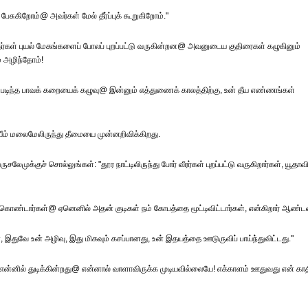
ேசுகிறோம்@ அவர்கள் மேல் தீர்ப்புக் கூறுகிறோம்."
் புயல் மேகங்களைப் போலப் புறப்பட்டு வருகின்றன@ அவனுடைய குதிரைகள் கழுகினும்
் அழிந்தோம்!
 படிந்த பாவக் கறையைக் கழுவு@ இன்னும் எத்துணைக் காலத்திற்கு, உன் தீய எண்ணங்கள்
ாயீம் மலைமேலிருந்து தீமையை முன்னறிவிக்கிறது.
லேமுக்குச் சொல்லுங்கள்: "தூர நாட்டிலிருந்து போர் வீரர்கள் புறப்பட்டு வருகிறார்கள், யூதாவ
்டார்கள்@ ஏனெனில் அதன் குடிகள் நம் கோபத்தை மூட்டிவிட்டார்கள், என்கிறார் ஆண்டவ
ுவே உன் அழிவு, இது மிகவும் கசப்பானது, உன் இதயத்தை ஊடுருவிப் பாய்ந்துவிட்டது."
 என்னில் துடிக்கின்றது@ என்னால் வாளாவிருக்க முடியவில்லையே! எக்காளம் ஊதுவது என் காத