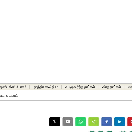
-குண்டலினி யோகம்
|
தாந்திர சாஸ்திரம்
|
சுப முகூர்த்த நாட்கள்
|
விரத நாட்கள்
|
வா
மியாஸ் ஆகமம்