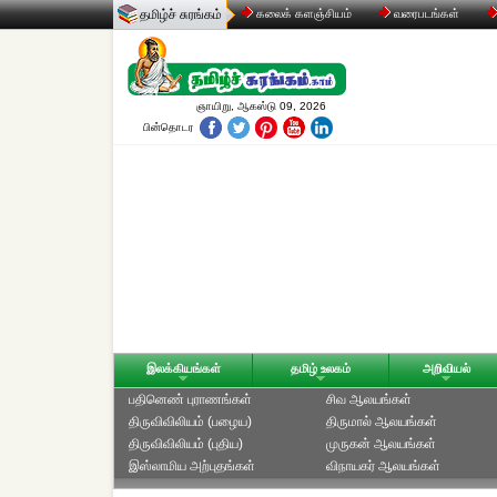
தமிழ்ச் சுரங்கம்
கலைக் களஞ்சியம்
வரைபடங்கள்
ஞாயிறு, ஆகஸ்டு 09, 2026
பின்தொடர
இலக்கியங்கள்
தமிழ் உலகம்
அறிவியல்
பதினெண் புராணங்கள்
சிவ ஆலயங்கள்
திருவிவிலியம் (பழைய)
திருமால் ஆலயங்கள்
திருவிவிலியம் (புதிய)
முருகன் ஆலயங்கள்
இஸ்லாமிய அற்புதங்கள்
விநாயகர் ஆலயங்கள்