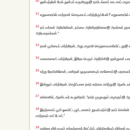
20
துன்பத்தின் மேல் துன்பம் வருகிறது@ நாடெல்லாம் காடாகப் பாழ
21
எதுவரையில் மாற்றான் கொடியைப் பார்த்திருப்பேன்? எதுவரையில் எ
22
நம் மக்கள் அறிவிலிகள், நம்மை அறிகிறதில்லை@ அவர்கள் ஞான
அறியாதவர்கள்."
23
நான் பூமியைப் பார்த்தேன், அது பாழாகி வெறுமையாகிவிட்டத
24
மலைகளைப் பார்த்தேன், இதோ பெரும் அதிர்ச்சி@ குன்றுகள் யா
25
உற்று நோக்கினேன், மனிதன் ஒருவனையும் காணோம்@ பறவையினம
26
இன்னும் பார்த்தேன், செழிப்பான நாடு சுடுகாடாயிற்று@ ஆண்டவ
27
ஏனெனில், ஆண்டவர் கூறுகிறார்: "நாடு முழுவதும் பாழாகும்@ 
28
இதற்காகப் பூமி ஓலமிட்டழும், வானம் துயரப்படும்@ நாம் சொல்ல
மாற்றவும் மாட்டோம்."
29
குதிரை வீரர் வரும் சத்தத்தைக் கேட்டும், வில்லெறியும் வீரர்க