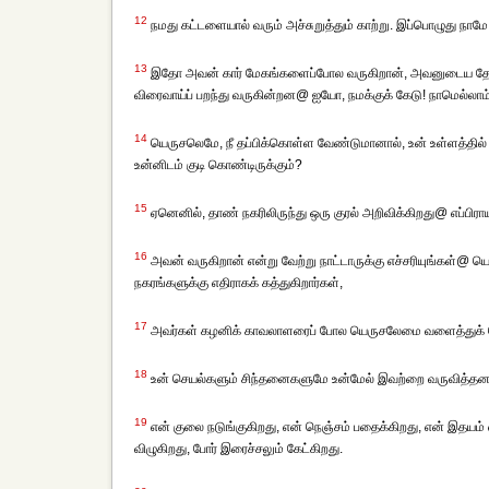
12
நமது கட்டளையால் வரும் அச்சுறுத்தும் காற்று. இப்பொழுது நாமே ப
13
இதோ அவன் கார் மேகங்களைப்போல வருகிறான், அவனுடைய தேர்கள
விரைவாய்ப் பறந்து வருகின்றன@ ஐயோ, நமக்குக் கேடு! நாமெல்லாம
14
யெருசலெமே, நீ தப்பிக்கொள்ள வேண்டுமானால், உன் உள்ளத்தில்
உன்னிடம் குடி கொண்டிருக்கும்?
15
ஏனெனில், தாண் நகரிலிருந்து ஒரு குரல் அறிவிக்கிறது@ எப்பிர
16
அவன் வருகிறான் என்று வேற்று நாட்டாருக்கு எச்சரியுங்கள்@ யெருச
நகரங்களுக்கு எதிராகக் கத்துகிறார்கள்,
17
அவர்கள் கழனிக் காவலாளரைப் போல யெருசலேமை வளைத்துக் கொண
18
உன் செயல்களும் சிந்தனைகளுமே உன்மேல் இவற்றை வருவித்தன, இத
19
என் குலை நடுங்குகிறது, என் நெஞ்சம் பதைக்கிறது, என் இதயம்
விழுகிறது, போர் இரைச்சலும் கேட்கிறது.