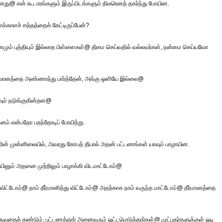
ானது@ என் கூடாரங்களும் இருப்பிடங்களும் திடீரெனத் தகர்ந்து போயின.
க்காளச் சத்தத்தைக் கேட்டிருப்பேன்?
மும் புத்தியும் இல்லாத பிள்ளைகள்@ தீமை செய்வதில் வல்லவர்கள், நன்மை செய்யவோ
ு@ வானத்தை அண்ணாந்து பார்த்தேன், அங்கு ஒளியே இல்லை@
வும் நடுங்குகின்றன@
் என்பதோ பறந்தோடிப் போயிற்று.
ரின் முன்னிலையில், அவரது கோபத் தீயால் அதன் பட்டணங்கள் யாவும் பாழாயின.
ஆயினும் அதனை முற்றிலும் பாழாக்கி விடமாட்டோம்@
ி விட்டோம்@ நாம் தீர்மானித்து விட்டோம்@ அதற்காக நாம் வருந்த மாட்டோம்@ தீர்மானத்தை
ள் வருவதைக் கண்டும், பட்டணத்தார் அனைவரும் ஓட்டமெடுத்தார்கள்@ முட்புதர்களுக்குள் ஓடி