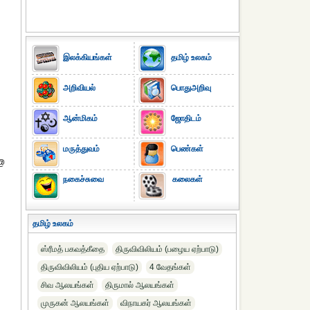
இலக்கியங்கள்
தமிழ் உலகம்
அறிவியல்
பொதுஅறிவு
ஆன்மிகம்
ஜோதிடம்
மருத்துவம்
பெண்கள்
ு@
நகைச்சுவை
கலைகள்
தமிழ் உலகம்
ஸ்ரீமத் பகவத்கீதை
திருவிவிலியம் (பழைய ஏற்பாடு)
திருவிவிலியம் (புதிய ஏற்பாடு)
4 வேதங்கள்
சிவ ஆலயங்கள்
திருமால் ஆலயங்கள்
முருகன் ஆலயங்கள்
விநாயகர் ஆலயங்கள்