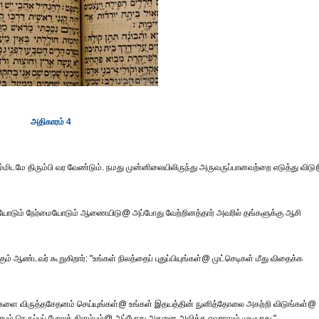
அதிகாரம் 4
 நம்மிடமே திரும்பி வர வேண்டும். நமது முன்னிலையிலிருந்து அருவருப்பானவற்றை எடுத்து விட
யோடும் நேர்மையோடும் ஆணையிடு@ அப்போது வேற்றினத்தார் அவரில் தங்களுக்கு ஆசி
் ஆண்டவர் கூறுகிறார்: "உங்கள் நிலத்தைப் புதுப்பியுங்கள்@ முட்செடிகள் மீது விதைக்க
களை விருத்தசேதனம் செய்யுங்கள்@ உங்கள் இதயத்தின் நுனித்தோலை அகற்றி விடுங்கள்@
் நெருப்புப் போலக் கிளம்பும்@ அப்போது அதனை அவிக்க எவராலும் முடியாது."