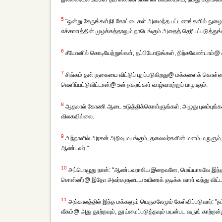
5
"ஒன்று சேருங்கள்@ கோட்டைகள் அமைந்த பட்டணங்களில் நுழைந்து
எக்காளத்தின் முழக்கத்தாலும் நாடெங்கும் அதைத் தெரியப்படுத்துங்
6
சீயோனில் கொடியேற்றுங்கள், தப்பியோடுங்கள், நிற்கவேண்டாம்@
7
சிங்கம் தன் குகையை விட்டுப் புறப்படுகிறது@ மக்களைக் கொள்ள
வெளிப்பட்டுவிட்டான்@ உன் நகரங்கள் வாழ்வாரற்றுப் பாழாகும்.
8
ஆதலால் கோணி ஆடை உடுத்திக்கொள்ளுங்கள், அழுது புலம்புங்க
விலகவில்லை.
9
அந்நாளில் அரசன் அறிவு மயங்கும், தலைவர்களின் மனம் மருளும், அ
ஆண்டவர்."
10
அப்பொழுது நான்: "ஆண்டவராகிய இறைவனே, மெய்யாகவே இந்த மக்களை
சொன்னீர்@ இதோ அவர்களுடைய உயிரைக் குடிக்க வாள் வந்து விட்ட
11
அக்காலத்தில் இந்த மக்களும் யெருசலேமும் கேள்விப்படுவார்: "
வீசும்@ அது தூற்றவும், தூய்மைப்படுத்தவும் பயன்பட வருங் காற்றன