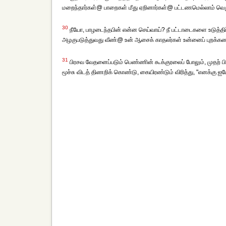
மறைந்தார்கள்@ பாறைகள் மீது ஏறினார்கள்@ பட்டணமெல்லாம் வெறும
30
நீயோ, பாழடைந்தபின் என்ன செய்வாய்? நீ பட்டாடைகளை உடுத்த
அழகுபடுத்துவது வீண்@ உன் ஆசைக் காதலர்கள் உன்னைப் புறக்கணித
31
பிரசவ வேதனைப்படும் பெண்ணின் கூக்குரலைப் போலும், முதற்
மூச்சு விடத் திணறிக் கொண்டு, கையிரண்டும் விரித்து, "எனக்கு 