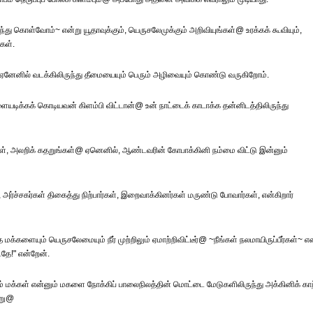
 கொள்வோம்~ என்று யூதாவுக்கும், யெருசலேமுக்கும் அறிவியுங்கள்@ உரக்கக் கூவியும்,
கள்.
 ஏனேனில் வடக்கிலிருந்து தீமையையும் பெரும் அழிவையும் கொண்டு வருகிறோம்.
ையடிக்கக் கொடியவன் கிளம்பி விட்டான்@ உன் நாட்டைக் காடாக்க தன்னிடத்திலிருந்து
ள், அலறிக் கதறுங்கள்@ ஏனெனில், ஆண்டவரின் கோபாக்கினி நம்மை விட்டு இன்னும்
ர்ச்சகர்கள் திகைத்து நிற்பார்கள், இறைவாக்கினர்கள் மருண்டு போவார்கள், என்கிறார்
யும் யெருசலேமையும் நீர் முற்றிலும் ஏமாற்றிவிட்டீர்@ ~நீங்கள் நலமாயிருப்பீர்கள்~ என
தே!" என்றேன்.
நம் மக்கள் என்னும் மகளை நோக்கிப் பாலைநிலத்தின் மொட்டை மேடுகளிலிருந்து அக்கினிக் காற
்று@