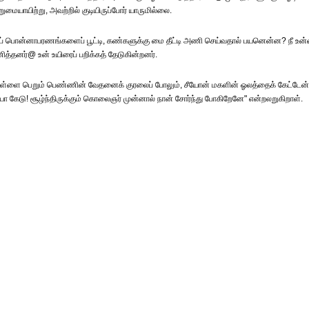
ையாயிற்று, அவற்றில் குடியிருப்போர் யாருமில்லை.
ிப் பொன்னாபரணங்களைப் பூட்டி, கண்களுக்கு மை தீட்டி அணி செய்வதால் பயனென்ன? நீ உ
்தனர்@ உன் உயிரைப் பறிக்கத் தேடுகின்றனர்.
 பிள்ளை பெறும் பெண்ணின் வேதனைக் குரலைப் போலும், சீயோன் மகளின் ஓலத்தைக் கேட்டே
ஐயோ கேடு! சூழ்ந்திருக்கும் கொலைஞர் முன்னால் நான் சோர்ந்து போகிறேனே" என்றலறுகிறாள்.