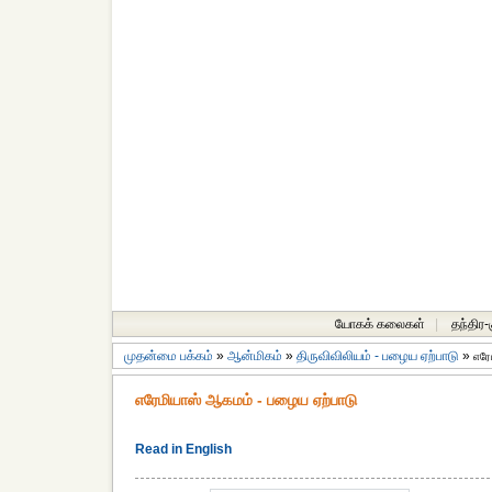
யோகக் கலைகள்
|
தந்திர
முதன்மை பக்கம்
»
ஆன்மிகம்
»
திருவிவிலியம் - பழைய ஏற்பாடு
»
எரே
எரேமியாஸ் ஆகமம் - பழைய ஏற்பாடு
Read in English