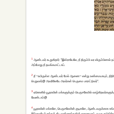
1
ஆண்டவர் கூறுகிறார்: "இஸ்ராயேலே, நீ திரும்பி வர விரும்பினால்
அப்போது நீ தயங்கமாட்டாய்.
2
நீ ~உயிருள்ள ஆண்டவர் மேல் ஆணை~ என்று உண்மையாயும், நீதி
பெறுவார்@ அவரிலேயே அவர்கள் பெருமை பாராட்டுவர்".
3
ஏனெனில் யூதாவின் மக்களுக்கும் யெருசலேமில் வாழ்கிறவர்களுக்கும
வேண்டாம்@
4
யூதாவின் மக்களே, யெருசலேமின் குடிகளே, ஆண்டவருக்காக உங்
இல்லையேல் உங்கள் தீய எண்ணங்களின் காரணமாய், நமது கடுங்கோபம