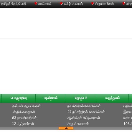
தமிழ்த் தேடுபொறி
வானொலி
தமிழ் அகராதி்
திருமணங்கள்
புத்
பொதுஅறிவு
ஆன்மிகம்
ஜோதிடம்
மருத்துவம்
அம்மன் ஆலயங்கள்
நவக்கிரகக் கோயில்கள்
பதின
பக்திக் கதைகள்
27 நட்சத்திரக் கோயில்கள்
இராம
63 நாயன்மார்கள்
ஆன்மிகக் கட்டுரைகள்
மகாப
12 ஆழ்வார்கள்
அருள் உரைகள்
108 ச