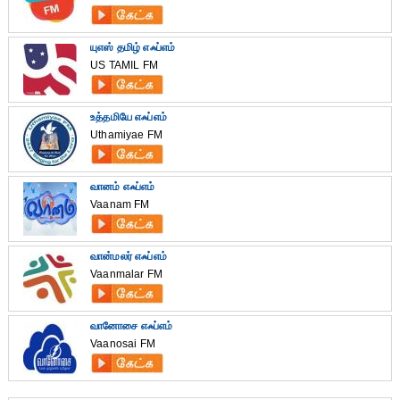
யுஎஸ் தமிழ் எஃப்எம்
US TAMIL FM
உத்தமியே எஃப்எம்
Uthamiyae FM
வானம் எஃப்எம்
Vaanam FM
வான்மலர் எஃப்எம்
Vaanmalar FM
வானோசை எஃப்எம்
Vaanosai FM