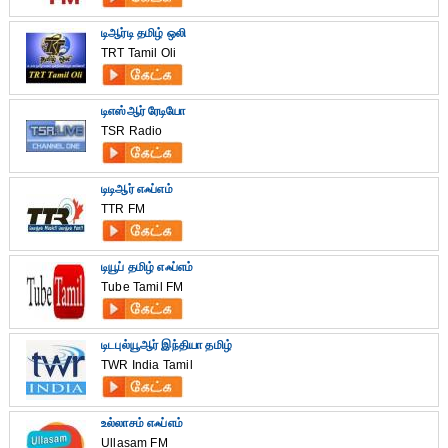
டிஆர்டி தமிழ் ஒலி
TRT Tamil Oli
டிஎஸ்ஆர் ரேடியோ
TSR Radio
டிடிஆர் எஃப்எம்
TTR FM
டியூப் தமிழ் எஃப்எம்
Tube Tamil FM
டிடபுல்யூஆர் இந்தியா தமிழ்
TWR India Tamil
உல்லாசம் எஃப்எம்
Ullasam FM