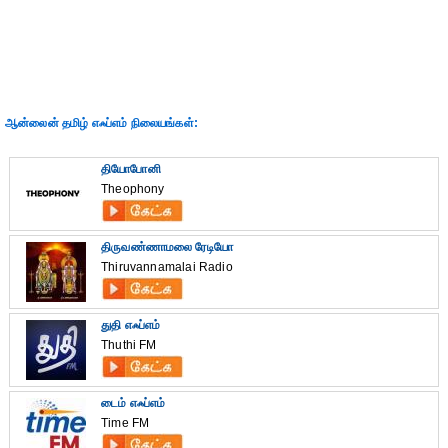
ஆன்லைன் தமிழ் எஃப்எம் நிலையங்கள்:
தியோபோனி
Theophony
திருவண்ணாமலை ரேடியோ
Thiruvannamalai Radio
துதி எஃப்எம்
Thuthi FM
டைம் எஃப்எம்
Time FM