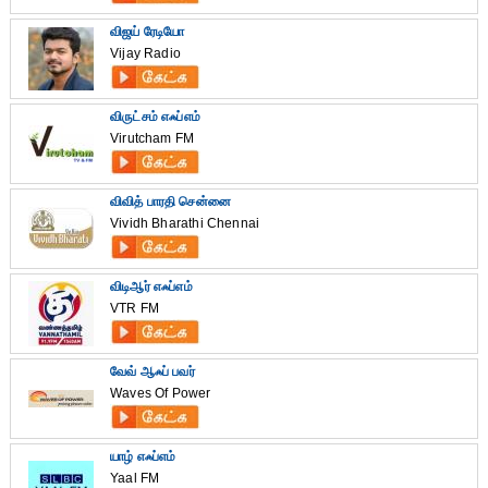
விஜய் ரேடியோ
Vijay Radio
விருட்சம் எஃப்எம்
Virutcham FM
விவித் பாரதி சென்னை
Vividh Bharathi Chennai
விடிஆர் எஃப்எம்
VTR FM
வேவ் ஆஃப் பவர்
Waves Of Power
யாழ் எஃப்எம்
Yaal FM