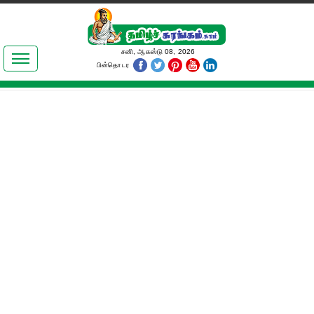
இலக்கியங்கள்
சனி, ஆகஸ்டு 08, 2026
பின்தொடர
தமிழ் உலகம்
அறிவியல்
பொதுஅறிவு
ஆன்மிகம்
ஜோதிடம்
மருத்துவம்
பெண்கள் பகுதி
நகைச்சுவை
கலையுலகம்