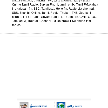
விருட்சம் எஃப்எம், Virutcham FM, தமிழ் வானொலி, தமிழ் ரேடியோ,
Online Tamil Radio, Suryan Fm, nj, tamil remix, Tamil FM, Aahaa
fm, kalasam fm, BBC, Tamilosai, Hello fm, Radio city chennai,
SBS, Shakthi, Online, Tamil, Radio, Thalam, TNS, Zee tamil,
Minnal, THR, Raaga, Shyam Radio, ETR London, CMR, CTBC,
Tamilaruvi, Thenral, Chennai FM Rainbow, Live online tamil
radios
இலக்கியங்கள்
தமிழ் உலகம்