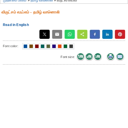
முதன்மை பக்கம்
»
தமிழ் வானொலி
»
விருட்சம் எஃப்எம்
விருட்சம் எஃப்எம் - தமிழ் வானொலி
Read in English
Font color:
Font size: