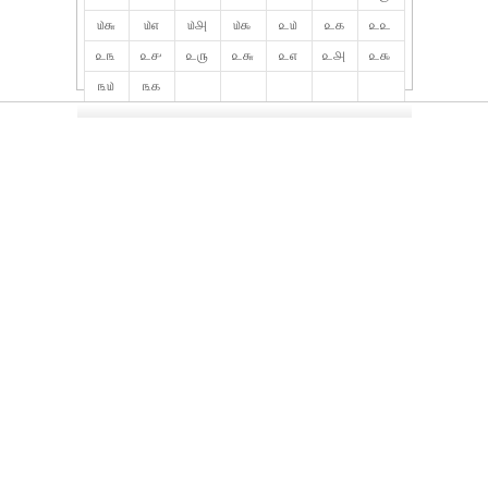
௰௬
௰௭
௰௮
௰௯
௨௰
௨௧
௨௨
௨௩
௨௪
௨௫
௨௬
௨௭
௨௮
௨௯
௩௰
௩௧