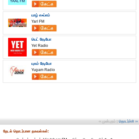
யாழ் எஃப்எம்
Yarl FM
யெட் ரேடியோ
Yet Radio
யுகம் ரேடியோ
Yugam Radio
‹‹ முன்புறம்
தொடர்ச்சி ››
|
தேட‌ல் தொட‌ர்பான தகவ‌ல்க‌ள்: