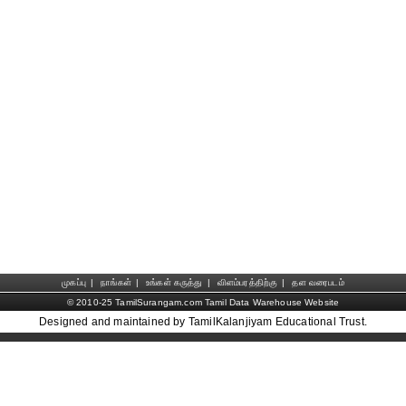
முகப்பு
|
நாங்கள்
|
உங்கள் கருத்து
|
விளம்பரத்திற்கு
|
தள வரைபடம்
© 2010-25 TamilSurangam.com Tamil Data Warehouse Website
Designed and maintained by TamilKalanjiyam Educational Trust.