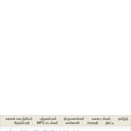
கலைக் களஞ்சியம்
|
புத்தகங்கள்
|
திருமணங்கள்
|
வரைபடங்கள்
|
தமிழ்த்
தேடுபொறி
|
MP3 பாடல்கள்
|
வானொலி
|
அகராதி
|
திரட்டி