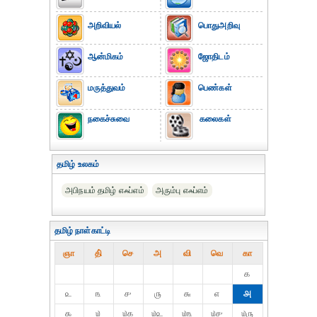
அறிவியல்
பொதுஅறிவு
ஆன்மிகம்
ஜோதிடம்
மருத்துவம்
பெண்கள்
நகைச்சுவை
கலைகள்
தமிழ் உலகம்
அபிநயம் தமிழ் எஃப்எம்
அரும்பு எஃப்எம்
தமிழ் நாள்காட்டி
ஞா
தி்
செ
அ
வி
வெ
கா
௧
௨
௩
௪
௫
௬
௭
௮
௯
௰
௰௧
௰௨
௰௩
௰௪
௰௫