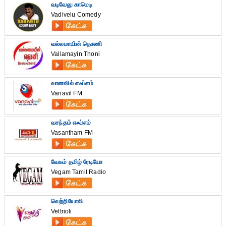
வடிவேலு காமெடி
Vadivelu Comedy
வல்லமாயின் தொணி
Vallamayin Thoni
வானவில் எஃப்எம்
Vanavil FM
வசந்தம் எஃப்எம்
Vasantham FM
வேகம் தமிழ் ரேடியோ
Vegam Tamil Radio
வெற்றியோலி
Vettrioli