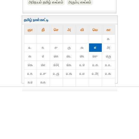
அபிநயம் தமிழ் எஃப்எம்
அரும்பு எஃப்எம்
தமிழ் நாள்காட்டி
ஞா
தி்
செ
அ
வி
வெ
கா
௧
௨
௩
௪
௫
௬
௭
௮
௯
௰
௰௧
௰௨
௰௩
௰௪
௰௫
௰௬
௰௭
௰௮
௰௯
௨௰
௨௧
௨௨
௨௩
௨௪
௨௫
௨௬
௨௭
௨௮
௨௯
௩௰
௩௧