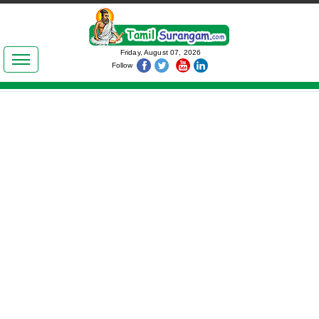
இலக்கியங்கள்
Friday, August 07, 2026
Follow
தமிழ் உலகம்
அறிவியல்
பொதுஅறிவு
ஆன்மிகம்
ஜோதிடம்
மருத்துவம்
பெண்கள் பகுதி
நகைச்சுவை
கலையுலகம்