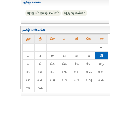
தமிழ் உலகம்
அபிநயம் தமிழ் எஃப்எம்
அரும்பு எஃப்எம்
தமிழ் நாள்காட்டி
ஞா
தி்
செ
அ
வி
வெ
கா
௧
௨
௩
௪
௫
௬
௭
௮
௯
௰
௰௧
௰௨
௰௩
௰௪
௰௫
௰௬
௰௭
௰௮
௰௯
௨௰
௨௧
௨௨
௨௩
௨௪
௨௫
௨௬
௨௭
௨௮
௨௯
௩௰
௩௧