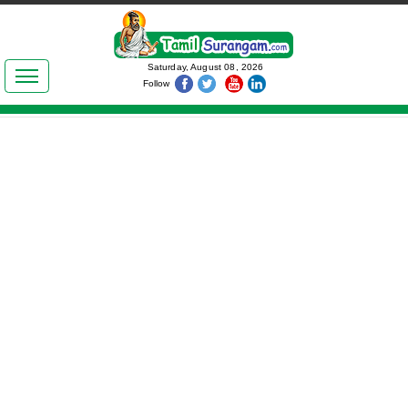
இலக்கியங்கள்
Saturday, August 08, 2026
Follow
தமிழ் உலகம்
அறிவியல்
பொதுஅறிவு
ஆன்மிகம்
ஜோதிடம்
மருத்துவம்
பெண்கள் பகுதி
நகைச்சுவை
கலையுலகம்