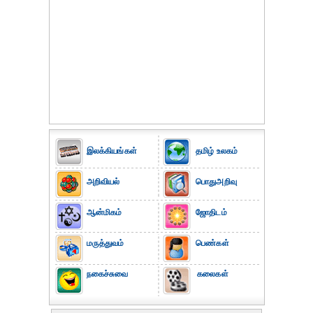
இலக்கியங்கள்
தமிழ் உலகம்
அறிவியல்
பொதுஅறிவு
ஆன்மிகம்
ஜோதிடம்
மருத்துவம்
பெண்கள்
நகைச்சுவை
கலைகள்