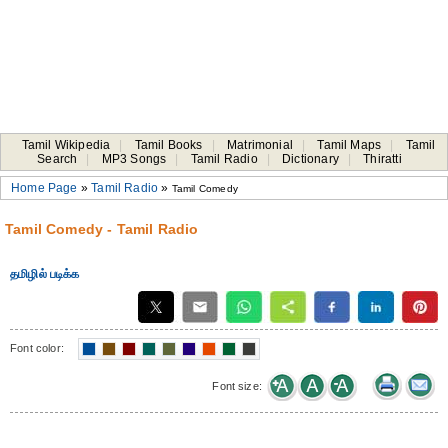
Tamil Wikipedia
|
Tamil Books
|
Matrimonial
|
Tamil Maps
|
Tamil
Search
|
MP3 Songs
|
Tamil Radio
|
Dictionary
|
Thiratti
Home Page
»
Tamil Radio
»
Tamil Comedy
Tamil Comedy - Tamil Radio
தமிழில் படிக்க
Font color:
Font size: