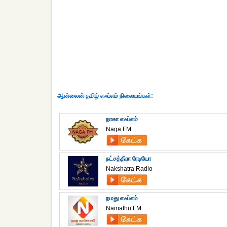
ஆன்லைன் தமிழ் எஃப்எம் நிலையங்கள்:
நாகா எஃப்எம்
Naga FM
நட்சத்திரா ரேடியோ
Nakshatra Radio
நமது எஃப்எம்
Namathu FM