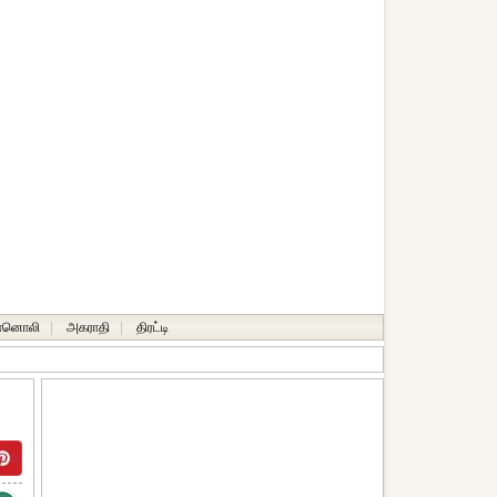
ானொலி
|
அகராதி
|
திரட்டி