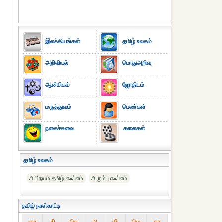
இலக்கியங்கள்
தமிழ் உலகம்
அறிவியல்
பொதுஅறிவு
ஆன்மிகம்
ஜோதிடம்
மருத்துவம்
பெண்கள்
நகைச்சுவை
கலைகள்
தமிழ் உலகம்
அபிநயம் தமிழ் எஃப்எம்
அரும்பு எஃப்எம்
தமிழ் நாள்காட்டி
ஞா
தி்
செ
அ
வி
வெ
கா