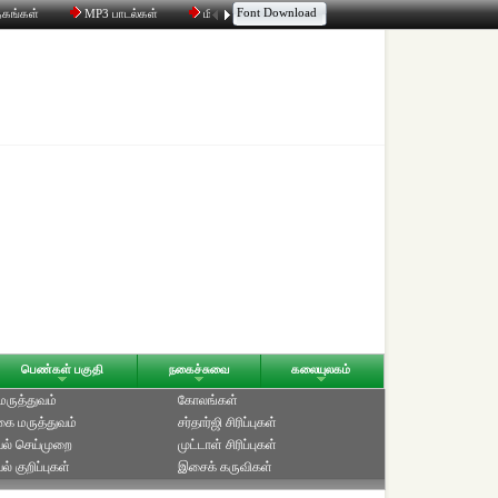
Font Download
தகங்கள்
MP3 பாடல்கள்
மின்னஞ்சல்
திரட்டி
உரையாடல்
பெண்கள் பகுதி
நகைச்சுவை
கலையுலகம்
 மருத்துவம்
கோலங்கள்
ை மருத்துவம்
சர்தார்ஜி சிரிப்புகள்
ல் செய்முறை
முட்டாள் சிரிப்புகள்
் குறிப்புகள்
இசைக் கருவிகள்