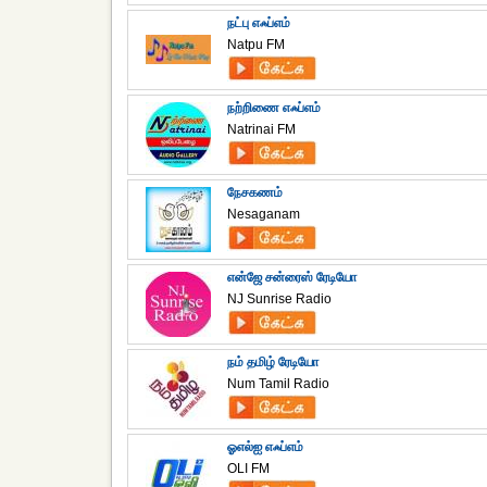
நட்பு எஃப்எம்
Natpu FM
நற்றிணை எஃப்எம்
Natrinai FM
நேசகணம்
Nesaganam
என்ஜே சன்ரைஸ் ரேடியோ
NJ Sunrise Radio
நம் தமிழ் ரேடியோ
Num Tamil Radio
ஓஎல்ஐ எஃப்எம்
OLI FM