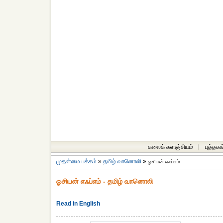
கலைக் களஞ்சியம்
|
புத்தகங
முதன்மை பக்கம்
»
தமிழ் வானொலி
»
ஓசியன் எஃப்எம்
ஓசியன் எஃப்எம் - தமிழ் வானொலி
Read in English