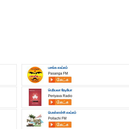
பசங்க எஃப்எம்
Pasanga FM
பெரியவா ரேடியோ
Periyava Radio
பொள்ளாச்சி எஃப்எம்
Pollachi FM