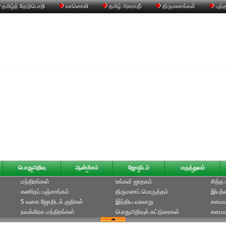
தமிழ்த் தேடுபொறி
வானொலி
தமிழ் அகராதி்
திருமணங்கள்
புத்
பொதுஅறிவு
ஆன்மிகம்
ஜோதிடம்
மருத்துவம்
மந்திரங்கள்
உங்கள் ஜாதகம்
சித்த
கணிதப் பஞ்சாங்கம்
திருமணப் பொருத்தம்
இயற்க
5 வகை ஜோதிடக் குறிகள்
இந்திய வரலாறு
சமைய
நவக்கிரக மந்திரங்கள்
பொதுஅறிவுக் கட்டுரைகள்
சமையல