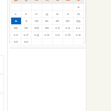
௧
௨
௩
௪
௫
௬
௭
௮
௯
௰
௰௧
௰௨
௰௩
௰௪
௰௫
௰௬
௰௭
௰௮
௰௯
௨௰
௨௧
௨௨
௨௩
௨௪
௨௫
௨௬
௨௭
௨௮
௨௯
௩௰
௩௧