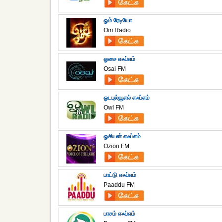
ஓம் ரேடியோ
Om Radio
ஓசை எஃப்எம்
Osai FM
ஓடபுல்யூஎல் எஃப்எம்
Owl FM
ஓசியன் எஃப்எம்
Ozion FM
பாட்டு எஃப்எம்
Paaddu FM
பாசம் எஃப்எம்