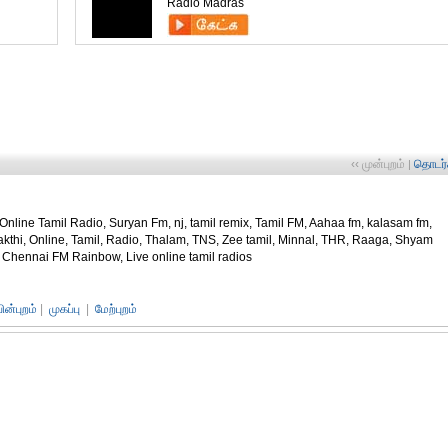
Radio Madras
‹‹ முன்புறம்
தொடர்ச
|
 Online Tamil Radio, Suryan Fm, nj, tamil remix, Tamil FM, Aahaa fm, kalasam fm,
akthi, Online, Tamil, Radio, Thalam, TNS, Zee tamil, Minnal, THR, Raaga, Shyam
Chennai FM Rainbow, Live online tamil radios
பின்புறம்
|
முகப்பு
|
மேற்புறம்