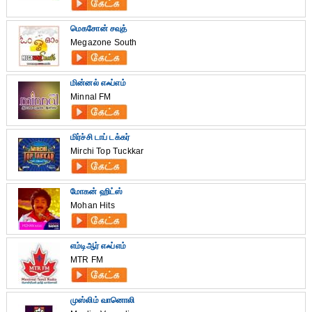
மெகசோன் சவுத்
Megazone South
மின்னல் எஃப்எம்
Minnal FM
மிர்ச்சி டாப் டக்கர்
Mirchi Top Tuckkar
மோகன் ஹிட்ஸ்
Mohan Hits
எம்டிஆர் எஃப்எம்
MTR FM
முஸ்லிம் வானொலி