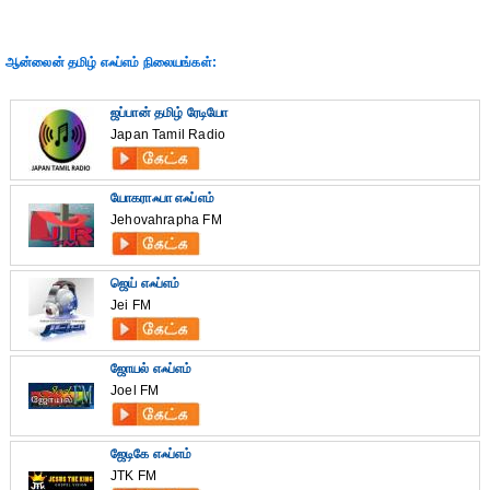
ஆன்லைன் தமிழ் எஃப்எம் நிலையங்கள்:
ஜப்பான் தமிழ் ரேடியோ
Japan Tamil Radio
யோகராஃபா எஃப்எம்
Jehovahrapha FM
ஜெய் எஃப்எம்
Jei FM
ஜோயல் எஃப்எம்
Joel FM
ஜேடிகே எஃப்எம்
JTK FM