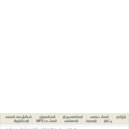
கலைக் களஞ்சியம்
|
புத்தகங்கள்
|
திருமணங்கள்
|
வரைபடங்கள்
|
தமிழ்த்
தேடுபொறி
|
MP3 பாடல்கள்
|
வானொலி
|
அகராதி
|
திரட்டி