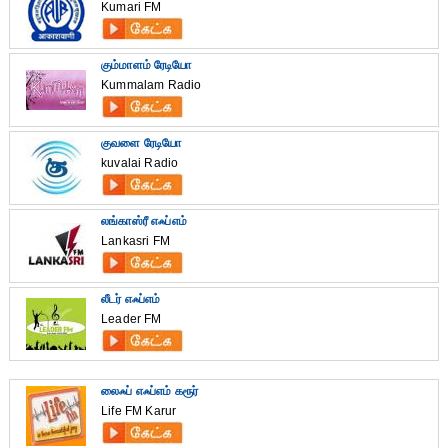
Kumari FM
கும்மாளம் ரேடியோ
Kummalam Radio
குவளை ரேடியோ
kuvalai Radio
லங்காஸ்ரீ எஃப்எம்
Lankasri FM
லீடர் எஃப்எம்
Leader FM
லைஃப் எஃப்எம் கரூர்
Life FM Karur