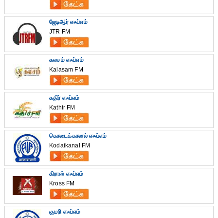
ஜேடிஆர் எஃப்எம்
JTR FM
கலசம் எஃப்எம்
Kalasam FM
கதிர் எஃப்எம்
Kathir FM
கொடைக்கானல் எஃப்எம்
Kodaikanal FM
கிராஸ் எஃப்எம்
Kross FM
குமரி எஃப்எம்