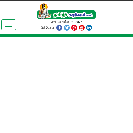
இலக்கியங்கள்
சனி, ஆகஸ்டு 08, 2026
பின்தொடர
தமிழ் உலகம்
அறிவியல்
பொதுஅறிவு
ஆன்மிகம்
ஜோதிடம்
மருத்துவம்
பெண்கள் பகுதி
நகைச்சுவை
கலையுலகம்