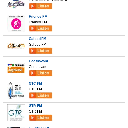
FM Rainbow Tirunelveli
Friends FM
Friends FM
Galeed FM
Galeed FM
Geethavani
Geethavani
GTC FM
GTC FM
GTR FM
GTR FM