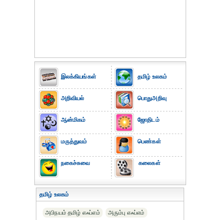
இலக்கியங்கள்
தமிழ் உலகம்
அறிவியல்
பொதுஅறிவு
ஆன்மிகம்
ஜோதிடம்
மருத்துவம்
பெண்கள்
நகைச்சுவை
கலைகள்
தமிழ் உலகம்
அபிநயம் தமிழ் எஃப்எம்
அரும்பு எஃப்எம்