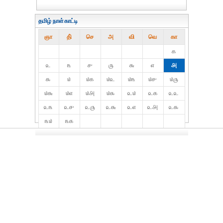
தமிழ் நாள்காட்டி
ஞா
தி்
செ
அ
வி
வெ
கா
௧
௨
௩
௪
௫
௬
௭
௮
௯
௰
௰௧
௰௨
௰௩
௰௪
௰௫
௰௬
௰௭
௰௮
௰௯
௨௰
௨௧
௨௨
௨௩
௨௪
௨௫
௨௬
௨௭
௨௮
௨௯
௩௰
௩௧