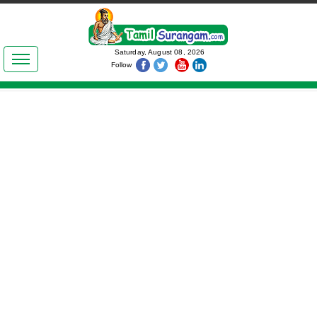
இலக்கியங்கள்
Saturday, August 08, 2026
Follow
தமிழ் உலகம்
அறிவியல்
பொதுஅறிவு
ஆன்மிகம்
ஜோதிடம்
மருத்துவம்
பெண்கள் பகுதி
நகைச்சுவை
கலையுலகம்