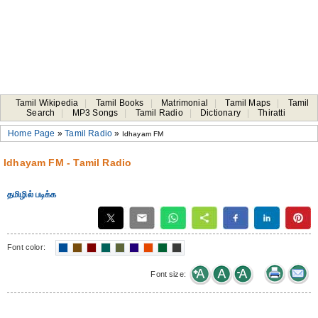
Tamil Wikipedia
|
Tamil Books
|
Matrimonial
|
Tamil Maps
|
Tamil
Search
|
MP3 Songs
|
Tamil Radio
|
Dictionary
|
Thiratti
Home Page
»
Tamil Radio
»
Idhayam FM
Idhayam FM - Tamil Radio
தமிழில் படிக்க
Font color:
Font size: