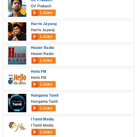
GV Prakash
GV Prakash
Harris Jayaraj
Harris Jayaraj
Healer Radio
Healer Radio
Hello FM
Hello FM
Hungama Tamil
Hungama Tamil
I Tamil Media
I Tamil Media