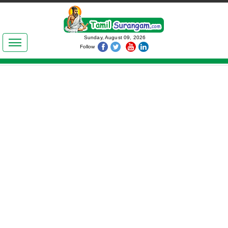
இலக்கியங்கள்
Sunday, August 09, 2026
Follow
தமிழ் உலகம்
அறிவியல்
பொதுஅறிவு
ஆன்மிகம்
ஜோதிடம்
மருத்துவம்
பெண்கள் பகுதி
நகைச்சுவை
கலையுலகம்