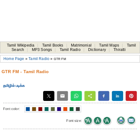
Tamil Wikipedia
|
Tamil Books
|
Matrimonial
|
Tamil Maps
|
Tamil
Search
|
MP3 Songs
|
Tamil Radio
|
Dictionary
|
Thiratti
Home Page
»
Tamil Radio
»
GTR FM
GTR FM - Tamil Radio
தமிழில் படிக்க
Font color:
Font size: