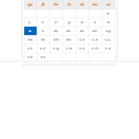
ஞா
தி்
செ
அ
வி
வெ
கா
௧
௨
௩
௪
௫
௬
௭
௮
௯
௰
௰௧
௰௨
௰௩
௰௪
௰௫
௰௬
௰௭
௰௮
௰௯
௨௰
௨௧
௨௨
௨௩
௨௪
௨௫
௨௬
௨௭
௨௮
௨௯
௩௰
௩௧