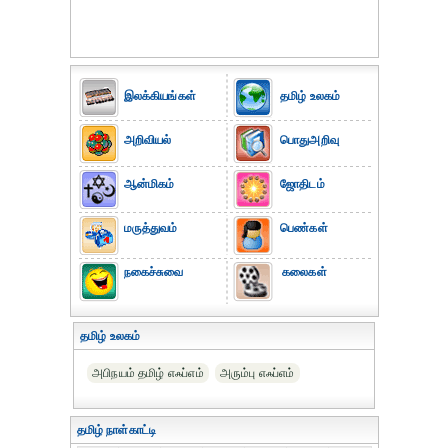
இலக்கியங்கள்
தமிழ் உலகம்
அறிவியல்
பொதுஅறிவு
ஆன்மிகம்
ஜோதிடம்
மருத்துவம்
பெண்கள்
நகைச்சுவை
கலைகள்
தமிழ் உலகம்
அபிநயம் தமிழ் எஃப்எம்
அரும்பு எஃப்எம்
தமிழ் நாள்காட்டி