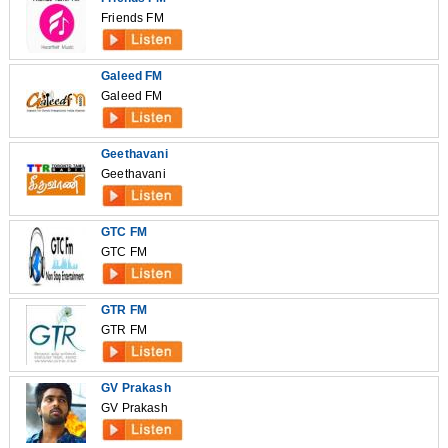
Friends FM
Galeed FM
Galeed FM
Geethavani
Geethavani
GTC FM
GTC FM
GTR FM
GTR FM
GV Prakash
GV Prakash