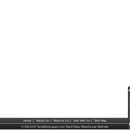
Home
|
About Us
|
Write to Us
|
Ads with Us
|
Site Map
© 2010-20 TamilSurangam.com Tamil Data Warehouse Website