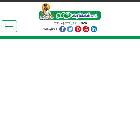
இலக்கியங்கள்
சனி, ஆகஸ்டு 08, 2026
பின்தொடர
தமிழ் உலகம்
அறிவியல்
பொதுஅறிவு
ஆன்மிகம்
ஜோதிடம்
மருத்துவம்
பெண்கள் பகுதி
நகைச்சுவை
கலையுலகம்