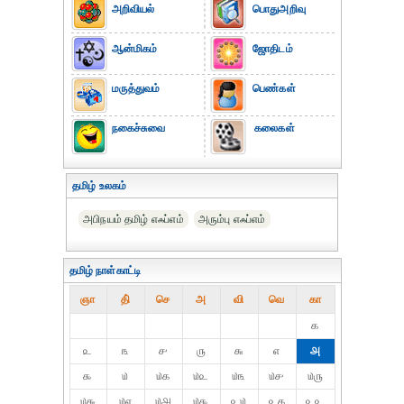
அறிவியல்
பொதுஅறிவு
ஆன்மிகம்
ஜோதிடம்
மருத்துவம்
பெண்கள்
நகைச்சுவை
கலைகள்
தமிழ் உலகம்
அபிநயம் தமிழ் எஃப்எம்
அரும்பு எஃப்எம்
தமிழ் நாள்காட்டி
ஞா
தி்
செ
அ
வி
வெ
கா
௧
௨
௩
௪
௫
௬
௭
௮
௯
௰
௰௧
௰௨
௰௩
௰௪
௰௫
௰௬
௰௭
௰௮
௰௯
௨௰
௨௧
௨௨