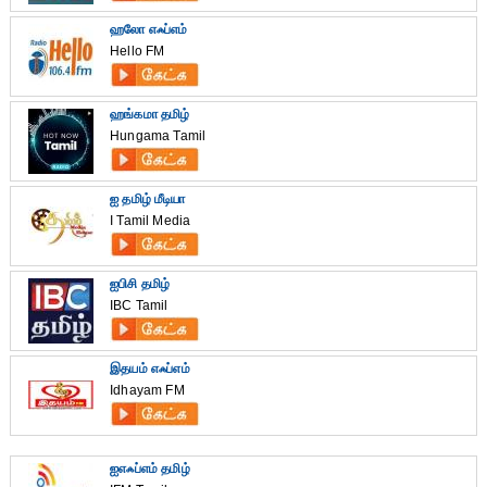
ஹலோ எஃப்எம்
Hello FM
ஹங்கமா தமிழ்
Hungama Tamil
ஐ தமிழ் மீடியா
I Tamil Media
ஐபிசி தமிழ்
IBC Tamil
இதயம் எஃப்எம்
Idhayam FM
ஐஎஃப்எம் தமிழ்