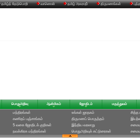
தமிழ்த் தேடுபொறி
வானொலி
தமிழ் அகராதி்
திருமணங்கள்
புத்
பொதுஅறிவு
ஆன்மிகம்
ஜோதிடம்
மருத்துவம்
மந்திரங்கள்
உங்கள் ஜாதகம்
சித்த
கணிதப் பஞ்சாங்கம்
திருமணப் பொருத்தம்
இயற்க
5 வகை ஜோதிடக் குறிகள்
இந்திய வரலாறு
சமைய
நவக்கிரக மந்திரங்கள்
பொதுஅறிவுக் கட்டுரைகள்
சமையல