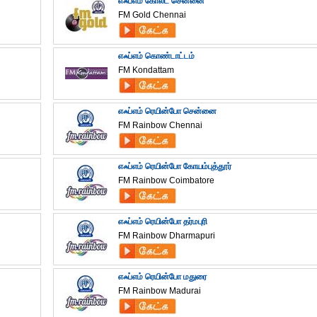
எஃப்எம் கோல்ட் சென்னை
FM Gold Chennai
எஃப்எம் கொண்டாட்டம்
FM Kondattam
எஃப்எம் ரெயின்போ சென்னை
FM Rainbow Chennai
எஃப்எம் ரெயின்போ கோயம்புத்தூர்
FM Rainbow Coimbatore
எஃப்எம் ரெயின்போ தர்மபுரி
FM Rainbow Dharmapuri
எஃப்எம் ரெயின்போ மதுரை
FM Rainbow Madurai