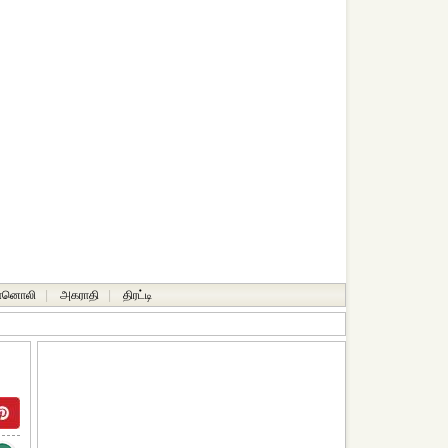
ானொலி
|
அகராதி
|
திரட்டி