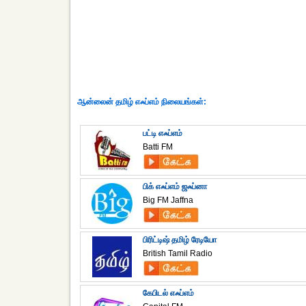
ஆன்லைன் தமிழ் எஃப்எம் நிலையங்கள்:
பட்டி எஃப்எம்
Batti FM
பிக் எஃப்எம் ஜஃப்னா
Big FM Jaffna
பிரிட்டிஷ் தமிழ் ரேடியோ
British Tamil Radio
கேபிடல் எஃப்எம்