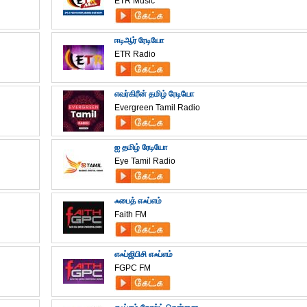
ETR Music
ஈடிஆர் ரேடியோ
ETR Radio
எவர்கிரீன் தமிழ் ரேடியோ
Evergreen Tamil Radio
ஐ தமிழ் ரேடியோ
Eye Tamil Radio
ஃபைத் எஃப்எம்
Faith FM
எஃப்ஜிபிசி எஃப்எம்
FGPC FM