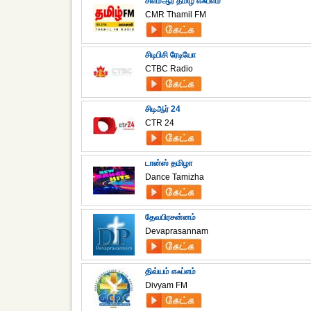
சிஎம்ஆர் தமிழ் எஃப்எம்
CMR Thamil FM
சிடிபிசி ரேடியோ
CTBC Radio
சிடிஆர் 24
CTR 24
டான்ஸ் தமிழா
Dance Tamizha
தேவபிரசன்னம்
Devaprasannam
திவ்யம் எஃப்எம்
Divyam FM