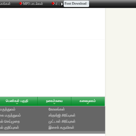
Font Download
தகங்கள்
MP3 பாடல்கள்
மின்னஞ்சல்
திரட்டி
உரையாடல்
பெண்கள் பகுதி
நகைச்சுவை
கலையுலகம்
 மருத்துவம்
கோலங்கள்
ை மருத்துவம்
சர்தார்ஜி சிரிப்புகள்
ல் செய்முறை
முட்டாள் சிரிப்புகள்
் குறிப்புகள்
இசைக் கருவிகள்