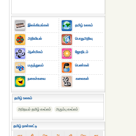
இலக்கியங்கள்
தமிழ் உலகம்
அறிவியல்
பொதுஅறிவு
ஆன்மிகம்
ஜோதிடம்
மருத்துவம்
பெண்கள்
நகைச்சுவை
கலைகள்
தமிழ் உலகம்
அபிநயம் தமிழ் எஃப்எம்
அரும்பு எஃப்எம்
தமிழ் நாள்காட்டி
ஞா
தி்
செ
அ
வி
வெ
கா