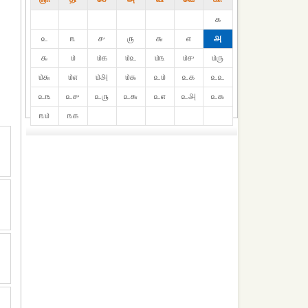
௧
௨
௩
௪
௫
௬
௭
௮
௯
௰
௰௧
௰௨
௰௩
௰௪
௰௫
௰௬
௰௭
௰௮
௰௯
௨௰
௨௧
௨௨
௨௩
௨௪
௨௫
௨௬
௨௭
௨௮
௨௯
௩௰
௩௧