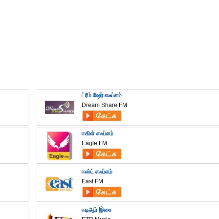
ட்ரீம் ஷேர் எஃப்எம்
Dream Share FM
ஈகிள் எஃப்எம்
Eagle FM
ஈஸ்ட் எஃப்எம்
East FM
ஈடிஆர் இசை