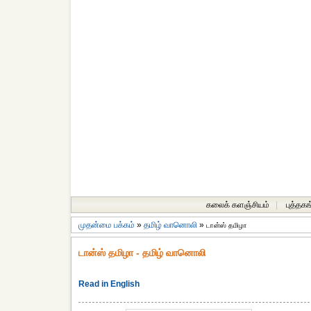
கலைக் களஞ்சியம்
|
புத்தகங
முதன்மை பக்கம்
»
தமிழ் வானொலி
»
டான்ஸ் தமிழா
டான்ஸ் தமிழா - தமிழ் வானொலி
Read in English