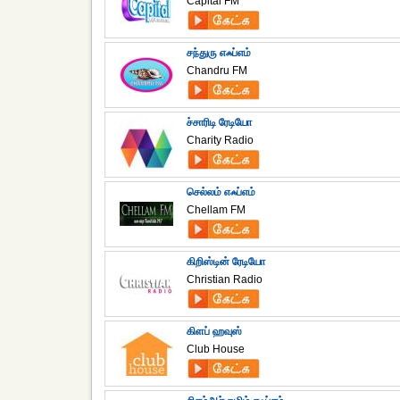
Capital FM
சந்துரு எஃப்எம்
Chandru FM
ச்சாரிடி ரேடியோ
Charity Radio
செல்லம் எஃப்எம்
Chellam FM
கிறிஸ்டின் ரேடியோ
Christian Radio
கிளப் ஹவுஸ்
Club House